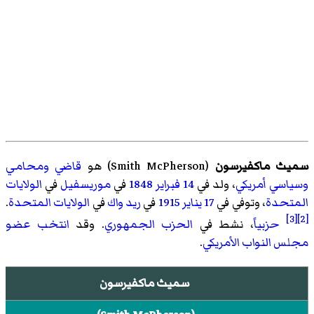
سميث ماكفيرسون
(
Smith McPherson
)‏ هو
قاضي
ومحامي
وسياسي
أمريكي
، ولد في
14 فبراير
1848
في
موريسفيل
في
الولايات
المتحدة
، وتوفي في
17 يناير
1915
في
ريد واك
في
الولايات المتحدة
.
[3]
[2]
حزبياً
، نشط في
الحزب الجمهوري
. وقد
انتخب
عضو
مجلس النواب الأمريكي
.
سميث ماكفيرسون