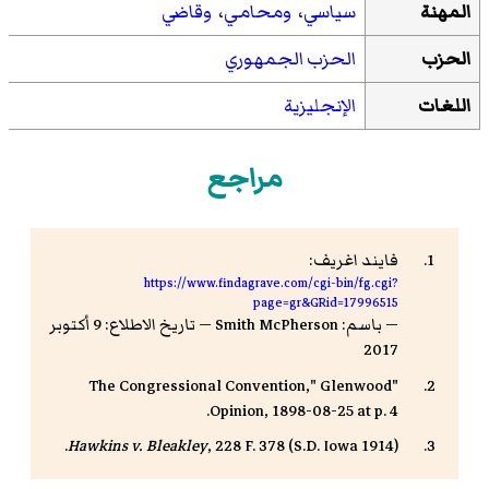
المهنة
سياسي
،
ومحامي
،
وقاضي
الحزب
الحزب الجمهوري
اللغات
الإنجليزية
مراجع
فايند اغريف:
https://www.findagrave.com/cgi-bin/fg.cgi?
page=gr&GRid=17996515
— باسم: Smith McPherson — تاريخ الاطلاع: 9 أكتوبر
2017
"The Congressional Convention," Glenwood
Opinion, 1898-08-25 at p. 4.
Hawkins v. Bleakley
, 228 F. 378 (S.D. Iowa 1914).