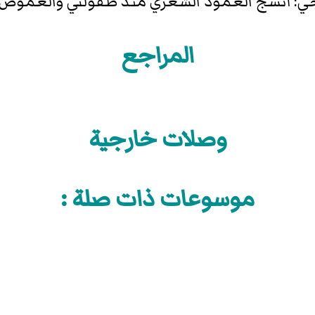
جي: أنسج العمود الشعري منذ طفولتي والغموض أ
المراجع
وصلات خارجية
موسوعات ذات صلة :