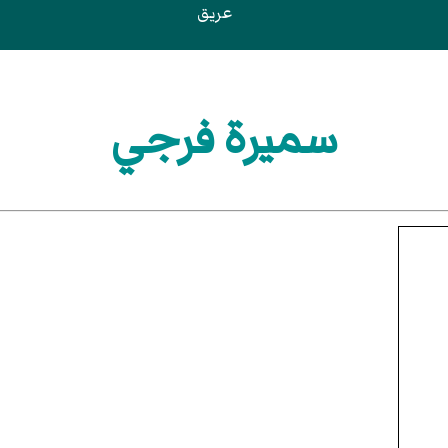
عريق
سميرة فرجي