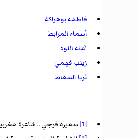
فاطمة بوهراكة
أسماء المرابط
آمنة اللوه
زينب فهمي
ثريا السقاط
[1]
سميرة فرجي .. شاعرة مغربية م