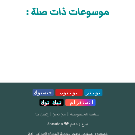
موسوعات ذات صلة :
تويتر
يوتيوب
فيسبوك
انستقرام
تيك توك
سياسة الخصوصية
|
من نحن
|
إتصل بنا
تبرع و دعم ❤️ donation
المحتوى مرخص تحت
رخصة المشاع الإبداعي 3.0