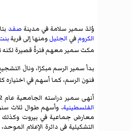
وُلدَ سمير سلامة في مدينة
صفد
بتاريخ 16 أغس
الكروم
في
الجليل
ومنها إلى قرية
بنت
مكث سمير معهم فترةً قصيرة لكنه ت
بدأ سمير الرسم مبكرًا، ونالَ التشج
فنون الرسم، كما أسهم في اختياره كل
أنهى سمير دراسته الجامعية عام 1972 ثم انتقل إلى بيروت حيث التحق بدائرة الإعلام الموحد التابعة
الفلسطينية
، وأسهم طوال ثلاث سنو
معارض جماعية في بيروت وكذلك ف
التشكيلية في دائرة الإعلام الموحد،