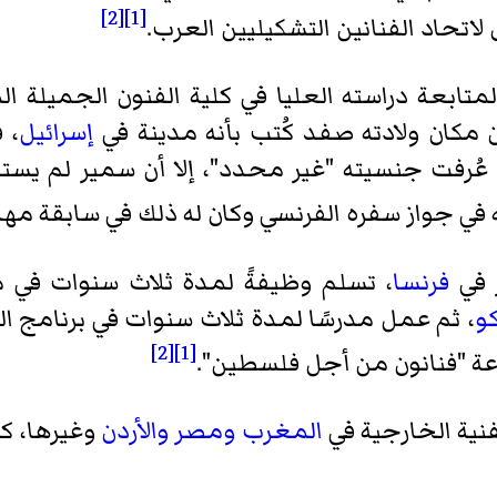
[2]
[1]
 لاتحاد الفنانين التشكيليين العرب.
متابعة دراسته العليا في كلية الفنون الجميلة ال
ن مكان ولادته صفد كُتب بأنه مدينة في
إسرائيل
، 
 عُرفت جنسيته "غير محدد"، إلا أن سمير لم يس
في جواز سفره الفرنسي وكان له ذلك في سابقة مه
ر في
فرنسا
، تسلم وظيفةً لمدة ثلاث سنوات في 
كو
، ثم عمل مدرسًا لمدة ثلاث سنوات في برنامج 
[2]
[1]
ة "فنانون من أجل فلسطين".
نية الخارجية في
المغرب
ومصر
والأردن
وغيرها، كم