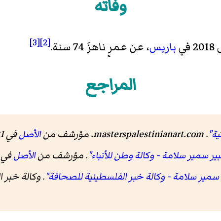
وفاته
[3]
[2]
باريس
، عن عمرٍ ناهزَ 74 سنة.
المراجع
ية"
.
masterspalestinianart.com
. مؤرشف من
الأصل
في 21 أغسطس 2018
ير سمير سلامة - وكالة وطن للأنباء"
. مؤرشف من
الأصل
في 16 أغسطس 018
 سمير سلامة - وكالة خبر الفلسطينية للصحافة"
.
وكالة خبر 