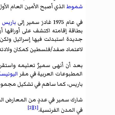
شموط
الذي أصبح الأمين العام الأول
في عام 1975 غادرَ سمير إلى
باريس
ل
بطاقة إقامته اكتشف على أوراقها أ
جديدة استبدلت فيها إسرائيل ولكن
لاعتماد صفد/فلسطين كمكان ولادته 
بعد أن أنهى سميرٌ تعليمه واستق
المطبوعات العربية في مقر
اليونيس
باريس، كما ساهم في تشكيل مجموع
شارك سمير في عددٍ من المعارض الف
[2]
[1]
في المدن الفرنسية.