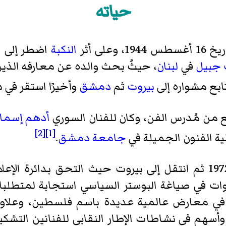
حياته
طس 1944، وعلى أثر
النكبة
اضطر إلى ال
 جبيل
في
لبنان
، حيثُ بحث والده عن معارفه الذ
ابع مشواره إلى
بيروت
ثم
دمشق
وأخيرًا استقر في 
يع من مُدرس الفن، وكان للفنان السوري
أدهم إسما
[2]
[1]
ية الفنون الجميلة في
جامعة دمشق
.
ات في صياغة البوستر السياسي استجابة لمتطلبا
ي معارض عالمية عديدة باسم فلسطين، وعلاوة
 وأسهم في نشاطات الإطار النقابي للفنانين التشك