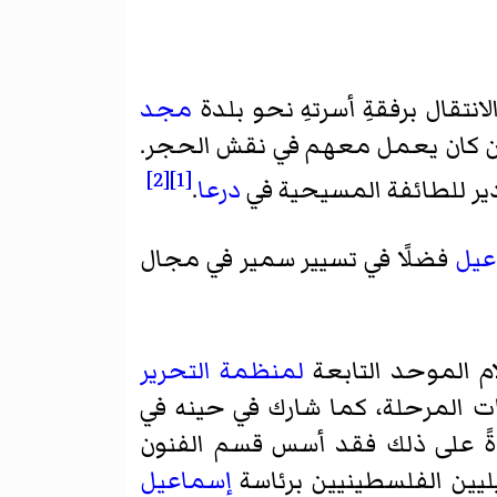
انتقال برفقةِ أسرتهِ نحو بلدة
مجد
ين كان يعمل معهم في نقش الحجر.
[2]
[1]
دير للطائفة المسيحية في
درعا
.
عيل
فضلًا في تسيير سمير في مجال
لمنظمة التحرير
ت المرحلة، كما شارك في حينه في
ً على ذلك فقد أسس قسم الفنون
يليين الفلسطينيين برئاسة
إسماعيل