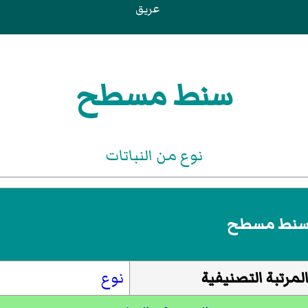
عريق
سنط مسطح
نوع من النباتات
نط مسطح
لمرتبة التصنيفية
نوع