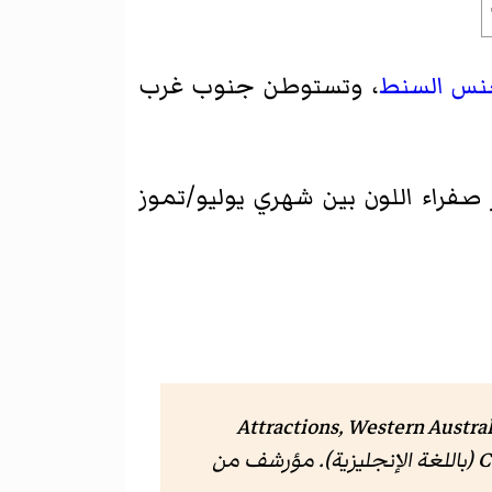
نس
السنط
، وتستوطن جنوب غرب
ليصل ارتفاعها بين 0.5 إلى 1.0 متر، وتُزهر زهور صفراء اللون بين شهري يوليو/تموز
Attractions, Western Austra
C
(باللغة الإنجليزية). مؤرشف من