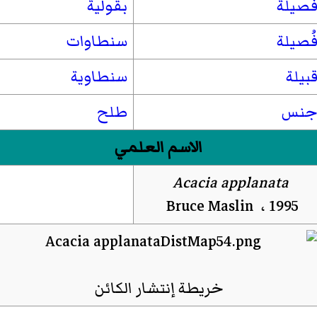
صيلة
بقولية
ُصيلة
سنطاوات
بيلة
سنطاوية
نس
طلح
الاسم العلمي
Acacia applanata
Bruce Maslin ، 1995
خريطة إنتشار الكائن