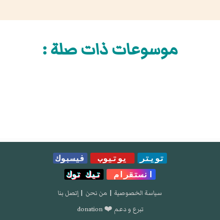
موسوعات ذات صلة :
تويتر
يوتيوب
فيسبوك
انستقرام
تيك توك
سياسة الخصوصية
|
من نحن
|
إتصل بنا
تبرع و دعم ❤️ donation