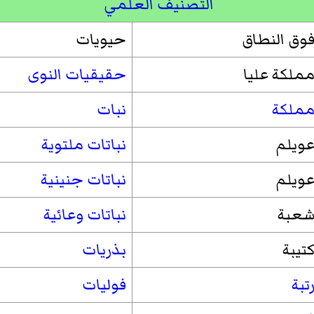
التصنيف العلمي
وق النطاق
حيويات
ملكة عليا
حقيقيات النوى
ملكة
نبات
ويلم
نباتات ملتوية
ويلم
نباتات جنينية
عبة
نباتات وعائية
تيبة
بذريات
تبة
فوليات