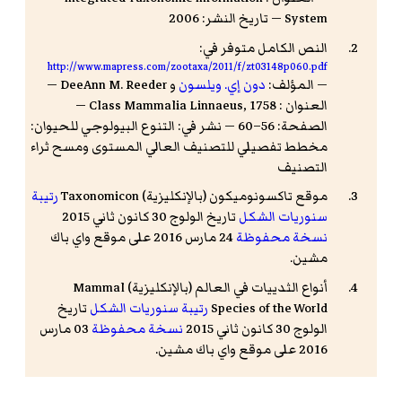
System — تاريخ النشر: 2006
النص الكامل متوفر في:
http://www.mapress.com/zootaxa/2011/f/zt03148p060.pdf
— المؤلف:
دون إي. ويلسون
و DeeAnn M. Reeder —
العنوان : Class Mammalia Linnaeus, 1758 —
الصفحة: 56–60 — نشر في: التنوع البيولوجي للحيوان:
مخطط تفصيلي للتصنيف العالي المستوى ومسح ثراء
التصنيف
موقع تاكسونوميكون (بالإنكليزية) Taxonomicon
رتيبة
سنوريات الشكل
تاريخ الولوج 30 كانون ثاني 2015
نسخة محفوظة
24 مارس 2016 على موقع واي باك
مشين.
أنواع الثدييات في العالم (بالإنكليزية) Mammal
Species of the World
رتيبة سنوريات الشكل
تاريخ
الولوج 30 كانون ثاني 2015
نسخة محفوظة
03 مارس
2016 على موقع واي باك مشين.