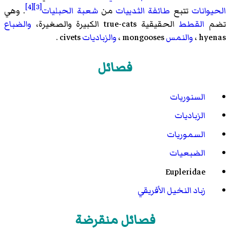
[4]
[3]
الحيوانات
تتبع
طائفة
الثدييات
من
شعبة
الحبليات
. وهي
تضم
القطط
الحقيقية true-cats الكبيرة والصغيرة،
والضباع
hyenas ،
والنمس
mongooses ،
والزباديات
civets .
فصائل
السنوريات
الزباديات
السموريات
الضبعيات
Eupleridae
زباد النخيل الأفريقي
فصائل منقرضة