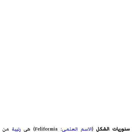
سنوريات الشكل
(
الاسم العلمي
:
Feliformia
) هي
رتيبة
من