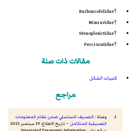
†Barbourofelidae
†Nimravidae
†Stenoplesictidae
†Percrocutidae
مقالات ذات صلة
كلبيات الشكل
مراجع
وصلة :
التصنيف التسلسلي ضمن نظام المعلومات
التصنيفية المتكامل
— تاريخ الاطلاع: 19 سبتمبر 2013
— العنوان : Integrated Taxonomic Information