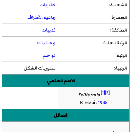
الشعيبة:
فقاريات
العمارة:
رباعية الأطراف
الطائفة:
ثدييات
الرتبة العليا:
وحشيات
الرتبة:
لواحم
الرتيبة:
سنوريات الشكل
الاسم العلمي
[1]
[2]
Feliformia
Kretzoi،
1945
فصائل