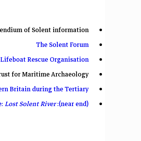
ndium of Solent information
The Solent Forum
 Lifeboat Rescue Organisation
ust for Maritime Archaeology.
ern Britain during the Tertiary
Lost Solent River
(near end): download tune and its score: