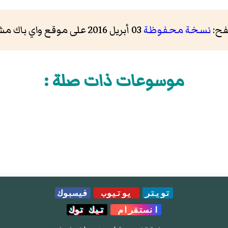
فح:
نسخة محفوظة
03 أبريل 2016 على موقع واي باك مشين.
موسوعات ذات صلة :
تويتر
يوتيوب
فيسبوك
انستقرام
تيك توك