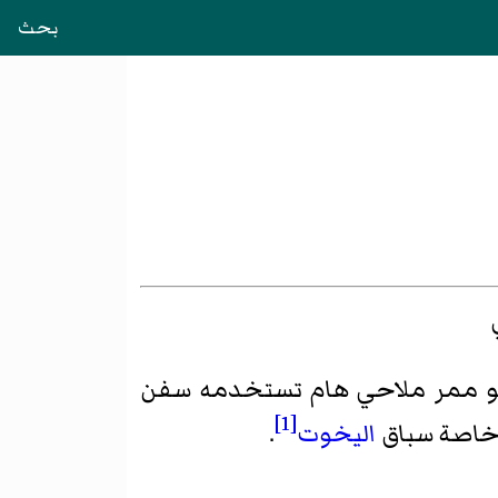
بحث
و ممر ملاحي هام تستخدمه سفن
[1]
وخاصة سباق
اليخوت
.