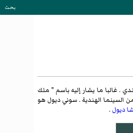
بحث
ممثل ومنتج ومخرج هندي . غالبا ما يشار إليه باسم " ملك
من السينما الهندية . سوني ديول هو
شا ديول
.