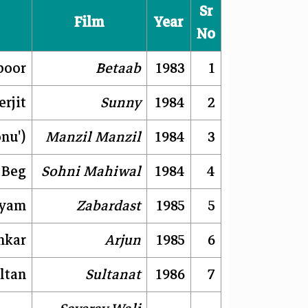
Sr
Film
Year
No
poor
Betaab
1983
1
rjit
Sunny
1984
2
onu')
Manzil Manzil
1984
3
 Beg
Sohni Mahiwal
1984
4
hyam
Zabardast
1985
5
nkar
Arjun
1985
6
ltan
Sultanat
1986
7