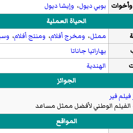
وأخوات
بوبي ديول
،
وإيشا ديول
الحياة العملية
ة
ممثل
،
ومخرج أفلام
،
ومنتج أفلام
،
وسي
بهاراتيا جاناتا
ت
الهندية
الجوائز
فيلم فير
 الفيلم الوطني لأفضل ممثل مساعد
المواقع