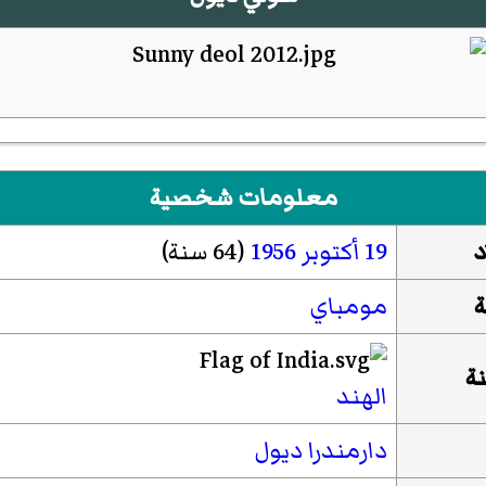
معلومات شخصية
د
19 أكتوبر
1956
(64 سنة)
ة
مومباي
ة
الهند
دارمندرا ديول