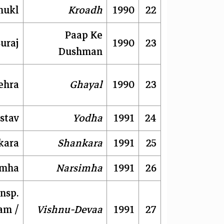
Shukl
Kroadh
1990
22
Paap Ke
uraj
1990
23
Dushman
ehra
Ghayal
1990
23
stav
Yodha
1991
24
kara
Shankara
1991
25
imha
Narsimha
1991
26
nsp.
am /
Vishnu-Devaa
1991
27