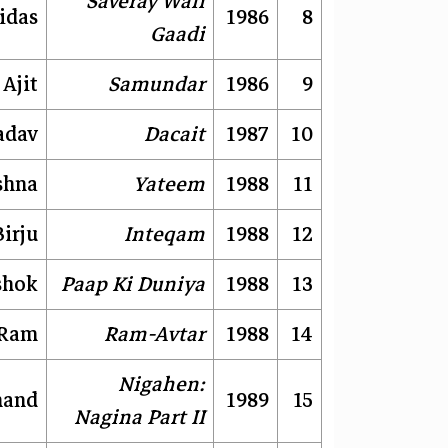
Saveray Wali
idas
1986
8
Gaadi
Ajit
Samundar
1986
9
adav
Dacait
1987
10
shna
Yateem
1988
11
Birju
Inteqam
1988
12
shok
Paap Ki Duniya
1988
13
Ram
Ram-Avtar
1988
14
Nigahen:
nand
1989
15
Nagina Part II