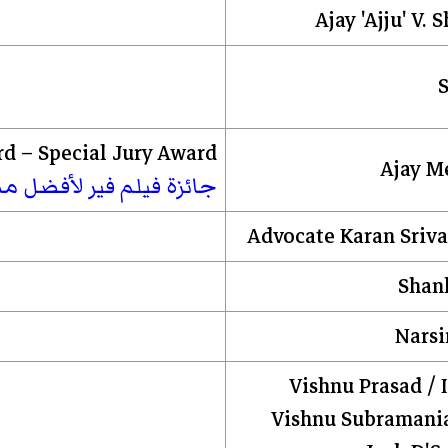
Ajay 'Ajju' V. 
S
d – Special Jury Award
Ajay M
جائزة فيلم فير لأفضل م
Advocate Karan Sriva
Shan
Nars
Vishnu Prasad / I
Vishnu Subramani