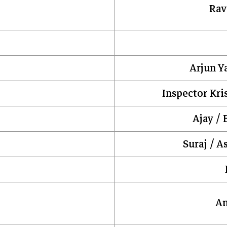
Rav
Arjun Y
Inspector Kri
Ajay / 
Suraj / A
A