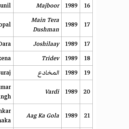
unil
Majboor
1989
16
Main Tera
opal
1989
17
Dushman
Dara
Joshilaay
1989
17
xena
Tridev
1989
18
19
1989
المخادع
uraj
umar
Vardi
1989
20
ingh
nkar
Aag Ka Gola
1989
21
haka'