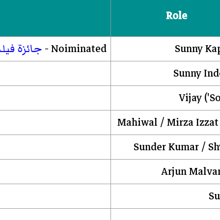
Role
Sunny Ka
Noiminated -
جائزة فيل
Sunny Inde
Vijay ('S
Mahiwal / Mirza Izzat
Sunder Kumar / S
Arjun Malva
Su