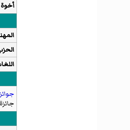
أخوة 
المهن
الحزب
اللغا
جوائز 
جائزة