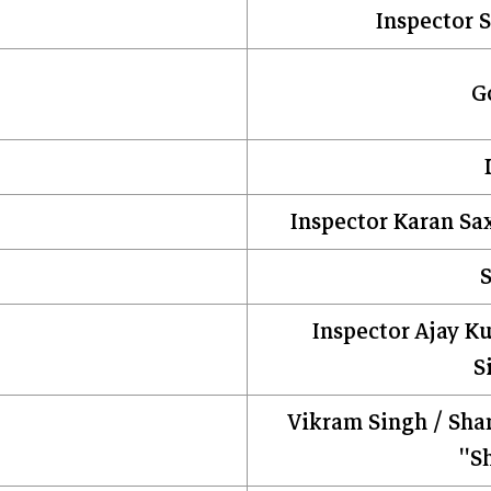
Inspector S
G
Inspector Karan Sa
S
Inspector Ajay K
S
Vikram Singh / Sha
'S