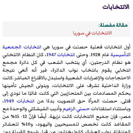
الانتخابات
مقالة مفصلة
:
الانتخابات في سوريا
أول انتخابات فعلية حصلت في سوريا هي
انتخابات الجمعية
التأسيسية
عام 1928. وحتى
انتخابات 1947
، كان النظام الانتخابي
هو نظام الدرجتين، أي ينتخب الشعب في كل دائرة مجمع
انتخابي يقوم بانتخاب نواب الدائرة، غير أنه ألغي نتيجة
الاحتجاجات والإضرابات الشعبية واستبدل بالاقتراع المباشر. كانت
وزارة الداخلية تشرف على الانتخابات، ويتولى الجيش تأمينها
بحكم المصادمات بين المتحازبين التي كانت غالبًا ما تودي إلى
قتلى. حصلت المرأة حق التصويت بدءًا من
انتخابات 1949
،
وباستثناء استفتاءات
حسني الزعيم
وأديب الشيشكلي والوحدة مع
مصر، فإن جميع الانتخابات كانت نزيهة. أيضًا فإنّ 12- 15% من
المقاعد كانت تخصص للمسيحيين واليهود، و10% للعشائر
المتنقلة. نواب العشائر كانوا يختارون من قبل شيوخ القبيلة دون