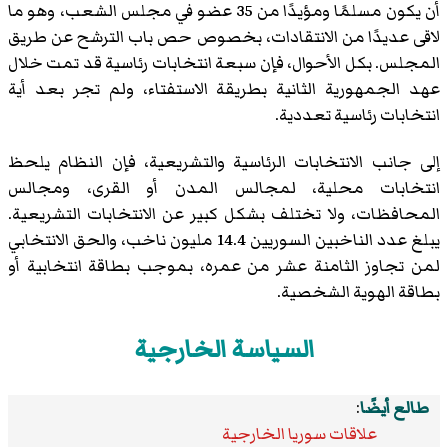
أن يكون مسلمًا ومؤيدًا من 35 عضو في مجلس الشعب، وهو ما
لاقى عديدًا من الانتقادات، بخصوص حص باب الترشح عن طريق
المجلس. بكل الأحوال، فإن سبعة انتخابات رئاسية قد تمت خلال
عهد الجمهورية الثانية بطريقة الاستفتاء، ولم تجر بعد أية
انتخابات رئاسية تعددية.
إلى جانب الانتخابات الرئاسية والتشريعية، فإن النظام يلحظ
انتخابات محلية، لمجالس المدن أو القرى، ومجالس
المحافظات، ولا تختلف بشكل كبير عن الانتخابات التشريعية.
يبلغ عدد الناخبين السوريين 14.4 مليون ناخب، والحق الانتخابي
لمن تجاوز الثامنة عشر من عمره، بموجب بطاقة انتخابية أو
بطاقة الهوية الشخصية.
السياسة الخارجية
طالع أيضًا
:
علاقات سوريا الخارجية