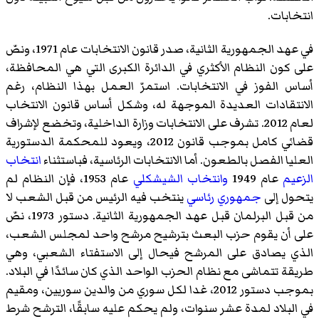
انتخابات.
في عهد الجمهورية الثانية، صدر قانون الانتخابات عام 1971، ونصّ
على كون النظام الأكثري في الدائرة الكبرى التي هي المحافظة،
أساس الفوز في الانتخابات. استمرّ العمل بهذا النظام، رغم
الانتقادات العديدة الموجهة له، وشكل أساس قانون الانتخاب
لعام 2012. تشرف على الانتخابات وزارة الداخلية، وتخضع لإشراف
قضائي كامل بموجب قانون 2012، ويعود للمحكمة الدستورية
العليا الفصل بالطعون. أما الانتخابات الرئاسية، فباستثناء
انتخاب
الزعيم
عام 1949
وانتخاب الشيشكلي
عام 1953، فإن النظام لم
يتحول إلى
جمهوري رئاسي
ينتخب فيه الرئيس من قبل الشعب لا
من قبل البرلمان قبل عهد الجمهورية الثانية. دستور 1973، نصّ
على أن يقوم حزب البعث بترشيح مرشح واحد لمجلس الشعب،
الذي يصادق على المرشح فيحال إلى الاستفتاء الشعبي، وهي
طريقة تتماشى مع نظام الحزب الواحد الذي كان سائدًا في البلاد.
بموجب دستور 2012، غدا لكل سوري من والدين سوريين، ومقيم
في البلاد لمدة عشر سنوات، ولم يحكم عليه سابقًا، الترشح شرط