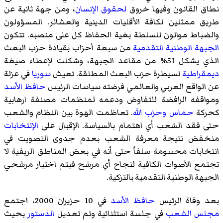
نطاق القانون وفيها خروق
لحقوق الإنسان
، ومن جهة ثانية عن
طريق ممثلين لكافة الأقليات الدينية والعشائر. المسؤولون
والضباط موالون للسلطة بغية الحفاظ كل على منصبه. تتكون
الجبهة الوطنية التقدمية
من سبعة أحزاب بقيادة حزب البعث
الذي يشكل 51% من مقاعد الجبهة، وشكلت لإعطاء صيغة
ديمقراطية
لسيطرة حزب البعث المطلقة. تعيش
سوريا
في عزلة
عن الواقع العربي والعالمي فرضته سياسات الرئيس
حافظ الأسد
ومواقفه الرافضة للتفاوض ودعمه لمنظمات مصنفة ارهابية
كحركة
حماس
وحزب الله
. تعاظمت الهوة بين النظام والشعب
حتى فقد الشعب أي اهتمام بالسياسة. الإقبال على
الإنتخابات
منخفض نتيجة معرفة الشعب بعدم جدوى التصويت في
انتخابات محسومة سلفاً حتى أنه في بعض المناطق الريفية لا
تجتمع الأصوات الكافية لنجاح أي مرشح فيتم اختيار مرشحي
الجبهة الوطنية التقدمية بالتزكية.
بعد وفاة الرئيس
حافظ الأسد
في 10 حزيران 2000، اجتمع
مجلس الشعب
في جلسة استثنائية وتم تعديل
الدستور
بحيث