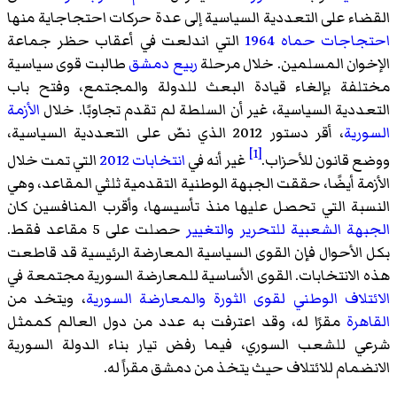
القضاء على التعددية السياسية إلى عدة حركات احتجاجاية منها
احتجاجات حماه 1964
التي اندلعت في أعقاب حظر جماعة
الإخوان المسلمين. خلال مرحلة
ربيع دمشق
طالبت قوى سياسية
مختلفة بإلغاء قيادة البعث للدولة والمجتمع، وفتح باب
التعددية السياسية، غير أن السلطة لم تقدم تجاوبًا. خلال
الأزمة
السورية
، أقر دستور 2012 الذي نصّ على التعددية السياسية،
[1]
ووضع قانون للأحزاب.
غير أنه في
انتخابات 2012
التي تمت خلال
الأزمة أيضًا، حققت الجبهة الوطنية التقدمية ثلثي المقاعد، وهي
النسبة التي تحصل عليها منذ تأسيسها، وأقرب المنافسين كان
الجبهة الشعبية للتحرير والتغيير
حصلت على 5 مقاعد فقط.
بكل الأحوال فإن القوى السياسية المعارضة الرئيسية قد قاطعت
هذه الانتخابات. القوى الأساسية للمعارضة السورية مجتمعة في
الائتلاف الوطني لقوى الثورة والمعارضة السورية
، ويتخد من
القاهرة
مقرًا له، وقد اعترفت به عدد من دول العالم كممثل
شرعي للشعب السوري، فيما رفض تيار بناء الدولة السورية
الانضمام للائتلاف حيث يتخذ من دمشق مقراً له.