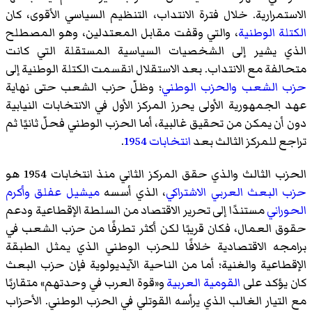
الاستمرارية. خلال فترة الانتداب، التنظيم السياسي الأقوى، كان
الكتلة الوطنية
، والتي وقفت مقابل المعتدلين، وهو المصطلح
الذي يشير إلى الشخصيات السياسية المستقلة التي كانت
متحالفة مع الانتداب. بعد الاستقلال انقسمت الكتلة الوطنية إلى
حزب الشعب
والحزب الوطني
؛ وظلّ حزب الشعب حتى نهاية
عهد الجمهورية الأولى يحرز المركز الأول في الانتخابات النيابية
دون أن يمكن من تحقيق غالبية، أما الحزب الوطني فحلّ ثانيًا ثم
تراجع للمركز الثالث بعد
انتخابات 1954
.
الحزب الثالث والذي حقق المركز الثاني منذ انتخابات 1954 هو
حزب البعث العربي الاشتراكي
، الذي أسسه
ميشيل عفلق
وأكرم
الحوراني
مستندًا إلى تحرير الاقتصاد من السلطة الإقطاعية ودعم
حقوق العمال، فكان قريبًا لكن أكثر تطرفًا من حزب الشعب في
برامجه الاقتصادية خلافًا للحزب الوطني الذي يمثل الطبقة
الإقطاعية والغنية؛ أما من الناحية الآيديولوية فإن حزب البعث
كان يؤكد على
القومية العربية
و«قوة العرب في وحدتهم» متقاربًا
مع التيار الغالب الذي يرأسه القوتلي في الحزب الوطني. الأحزاب