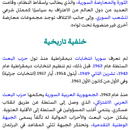
الثورة والمعارضة السورية
، والذي يطالب بإسقاط النظام، وقامت
العديد من دول العالم من الاعتراف به سياسيًا كممثل شرعي
للشعب السوري
. وإلى جانب الائتلاف توجد مجموعات معارضة
أخرى غير منضوية تحت لواءه.
خلفية تاريخية
لم تعرف
سوريا
انتخابات
ديمقراطية منذ تول
حزب البعث
السلطة عام
1963
. قبل ذلك، تم تنظيم انتخابات ديمقراطية عام
1943
،
تشرين الثاني
1949
، أيلول 1954، أيار 1957 (انتخابات جزئية)
وفي الأول من كانون الأول 1961.
منذ عام 1963،
الجمهورية العربية السورية
يحكمها
حزب البعث
العربي الاشتراكي
، الذي وصل إلى السلطة عن طريق انقلاب
عسكري. ينتمي أغلب المسؤولين في السلطة إلى الأقلية العلوية.
يشكل حزب البعث والأحزاب الموالية له تآلفاً يسمى
الجبهة
الوطنية التقدمية
، وتحتكر الجبهة ثلثي المقاعد في البرلمان