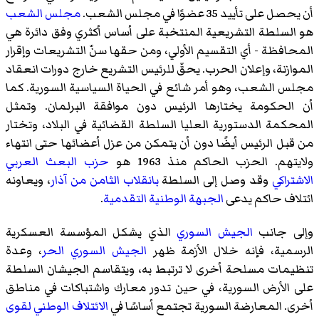
أن يحصل على تأييد 35 عضوًا في مجلس الشعب.
مجلس الشعب
هو السلطة التشريعية المنتخبة على أساس أكثري وفق دائرة هي
المحافظة - أي التقسيم الأولي، ومن حقها سنّ التشريعات وإقرار
الموازنة، وإعلان الحرب. يحقّ للرئيس التشريع خارج دورات انعقاد
مجلس الشعب، وهو أمر شائع في الحياة السياسية السورية. كما
أن الحكومة يختارها الرئيس دون موافقة البرلمان. وتمثل
المحكمة الدستورية العليا السلطة القضائية في البلاد، وتختار
من قبل الرئيس أيضًا دون أن يتمكن من عزل أعضائها حتى انتهاء
ولايتهم. الحزب الحاكم منذ 1963 هو
حزب البعث العربي
الاشتراكي
وقد وصل إلى السلطة
بانقلاب الثامن من آذار
، ويعاونه
ائتلاف حاكم يدعى
الجبهة الوطنية التقدمية
.
وإلى جانب
الجيش السوري
الذي يشكل المؤسسة العسكرية
الرسمية، فإنه خلال الأزمة ظهر
الجيش السوري الحر
، وعدة
تنظيمات مسلحة أخرى لا ترتبط به، ويتقاسم الجيشان السلطة
على الأرض السورية، في حين تدور معارك واشتباكات في مناطق
أخرى. المعارضة السورية تجتمع أساسًا في
الائتلاف الوطني لقوى