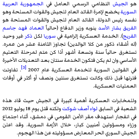
هو
الجيش
النظامي الرسمي العامل في
الجمهورية العربية
السورية
يخضع لإمرة القائد العام للجيش والقوات المسلحة وهو
نفسه
رئيس الدولة
، القائد العام للجيش والقوات المسلحة هو
الفريق
بشار الأسد
ينوبه وزير الدفاع (حالياً
العماد
فهد جاسم
الفريج
). الخدمة العسكرية إلزامية في
سوريا
لكل
ذكر
غير وحيد
(له أشقاء ذكور من كلا الوالدين) تجاوز الثامنة عشر من عمره.
تستغرق حالياً سنة وتسعة أشهر أذا كن متم لمرحلة التعليم
الأساسي وان لم يكن فتكون الخدمة سنتان بعد التعديلات الأخيرة
[3]
في القوانين السورية للخدمة العسكرية عام 2007
. تفاوتت
فترتها قبل ذلك وكانت تستغرق سنتين ونصف أو أكثر في أوقات
العمليات العسكرية.
وللمخابرات العسكرية أهمية كبيرة في الجيش حيث قاد هذه
الشعبة في السابق
لواء
آصف شوكت
ولكنه قتل يوم 18 يوليو 2012
في انفجار استهدف مقر الأمن القومي في دمشق، أثناء اجتماع
وزراء ومسؤولين أمنيين كبار، خلال الأزمة السورية. وقد اعلن
الجيش السوري الحر المعارض مسؤوليته عن هذا الهجوم.