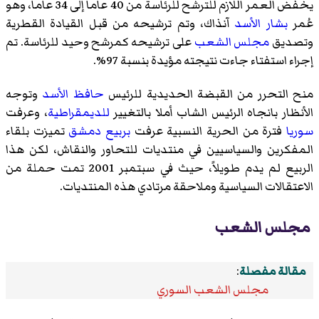
يخفض العمر اللازم للترشح للرئاسة من 40 عاما إلى 34 عاما، وهو
عُمر
بشار الأسد
آنذاك، وتم ترشيحه من قبل القيادة القطرية
وتصديق
مجلس الشعب
على ترشيحه كمرشح وحيد للرئاسة. تم
إجراء استفتاء جاءت نتيجته مؤيدة بنسبة 97%.
منح التحرر من القبضة الحديدية للرئيس
حافظ الأسد
وتوجه
الأنظار بانجاه الرئيس الشاب أملا بالتغيير
للديمقراطية
، وعرفت
سوريا
فترة من الحرية النسبية عرفت
بربيع دمشق
تميزت بلقاء
المفكرين والسياسيين في منتديات للتحاور والنقاش، لكن هذا
الربيع لم يدم طويلاً، حيث في سبتمبر 2001 تمت حملة من
الاعتقالات السياسية وملاحقة مرتادي هذه المنتديات.
مجلس الشعب
مقالة مفصلة
:
مجلس الشعب السوري