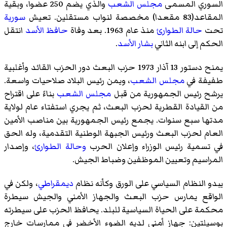
السوري المسمى
مجلس الشعب
والذي يضم 250 عضوا، وبقية
المقاعد(83 مقعدا) مخصصة لنواب مستقلين. تعيش
سورية
تحت
حالة الطوارئ
منذ عام 1963. بعد وفاة
حافظ الأسد
انتقل
الحكم إلى ابنه الثاني
بشار الأسد
.
يمنح دستور 13 آذار 1973 حزب البعث دور الحزب القائد وأغلبية
طفيفة في
مجلس الشعب
، ويمن رئيس البلاد صلاحيات واسعة.
يرشح رئيس الجمهورية من قبل
مجلس الشعب
بناءً على اقتراح
من القيادة القطرية لحزب البعث، ثم يجري استفتاء عام لولاية
مدتها سبع سنوات. يجمع رئيس الجمهورية بين مناصب الأمين
العام لحزب البعث ورئيس الجبهة الوطنية التقدمية، وله الحق
في تسمية رئيس الوزراء وإعلان الحرب
وحالة الطوارئ
، وإصدار
المراسيم وتعيين الموظفين وضباط الجيش.
يبدو النظام السياسي على الورق وكأنه نظام
ديمقراطي
، ولكن في
الواقع يمارس حزب البعث والجهاز الأمني والجيش سيطرة
محكمة على الحياة السياسية للبلد. يحافظ الحزب على سيطرته
بوسيلتين: جهاز أمني لديه الضوء الأخضر في ممارسات خارج