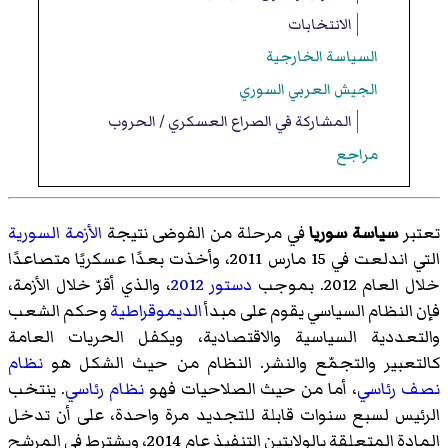
الانتخابات
السياسة الخارجية
الجيش العربي السوري
المشاركة في الصراع العسكري / الحروب
مراجع
تعتبر
سياسة سوريا
في مرحلة من الفوضى نتيجة
الأزمة السورية
التي اندلعت في 15 مارس 2011، وأخذت بعدًا عسكريًا متصاعدًا
خلال العام 2012. بموجب
دستور 2012
، والذي أقرّ خلال الأزمة،
فإن النظام السياسي يقوم على مبدأ
الديموقراطية
وحكم الشعب
والتعددية السياسية والاقتصادية، ويكفل الحريات العامة
كالتعبير والتجمّع والنشر. النظام من حيث الشكل هو
نظام
نصف رئاسي
، أما من حيث الصلاحيات فهو
نظام رئاسي
. ينتخب
الرئيس لسبع سنوات قابلة للتجديد مرة واحدة، على أن تدخل
المادة المتعلقة بالولايتين التنفيذ عام 2014، ويشترط في المرشح