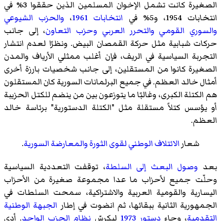
الصغيرة كانت تشمل الإخوان المسلمين الذين حققوا 3% في
انتخابات 1954، و5% في
انتخابات 1961
،
والحزب الشيوعي
والسوري القومي
والتحرر العربي
وحزب التعاون
، إلى جانب
حركات شبابية مثل حركة القمصان البيض. ونظرًا لعدم انتشار
التجربة السياسية في الريف، فإن أغلب ممثلي الأرياف والمدن
الصغيرة كانوا من المستقلين، إلى جانب شخصيات بارزة أخرى
أمثال خالد العظم. في جميع البرلمانات السورية كان المستقلون
هم الكتلة الكبرى، وغالبًا ما يتوزعون بين من ينضم للكتل الحزيبة
أو يؤسس كتلاً مستقلة مثل "الكتلة الدستورية" برئاسة خالد
العظم.
شعار
الائتلاف الوطني لقوى الثورة والمعارضة السورية
.
بعد
وصول البعث إلى السلطة
، توقفت التعددية السياسية
وحلّت جميع لأحزاب ما عدا مجموعة صغيرة من الأحزاب
اليسارية والقومية العربية والاشتراكية، سمحت السلطات في
الجمهورية الثانية ببقائها، ثم انضوت في إطار
الجبهة الوطنية
التقدمية
، وجاء
دستور 1973
ليكرسّ
نظام الحزب الواحد
. أدى