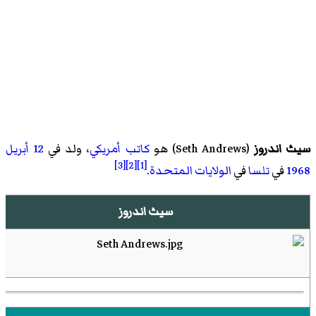
سيث اندروز
(
Seth Andrews
)‏ هو
كاتب
أمريكي
، ولد في
12 أبريل
[3]
[2]
[1]
1968
في
تلسا
في
الولايات المتحدة
.
سيث اندروز