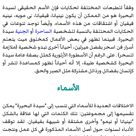
وفقاً للطبعات المختلفة لحكايات فإن الأسم الحقيقى لسيدة
البحيرة هو من الممكن أن يكون نينيانا، فيفيانا، نى مويه، نينيه
فيفيان أو اشتقاقات من هذه الأسماء. وأيضاً توجد تنوعات في
الحكايات المحتلفة بالنسبة للشخصية
الساحرة
أو
الجنية
سيدة
البحيرة. فبينما تظهر في بعض الأعمال كمخلوق ميت يتعلم
أسرار فن اسحر بفضل ميرلين، أحياناً أخرى تبدو شخصية (ملازمة
للسحر) . على الرغم أن الأسطورة الأرثورية كمثل بصفة عامة سيدة
البحيرة كشخصية طيبة، إلا أنه أحياناً تظهر كمساعدة للشر أو
كإنسان بفضائل ورذائل مشتركة مثل الصبر والحق.
الأسماء
الاختلافات العديدة للأسماء التي تنسب إلى "سيدة البحيرة" يمكن
تقسيمها إلى مجموعتين: تلك الكلمات التي لها علاقة بالشكل
"نينيانا أو نيمو" وأخرى مشتقة أو شبيهة بفيفيان. لقد توقف
الأدباء لسنوات حول أصل الأسماء المذكورة في كل عمل ونتجت