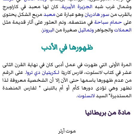
وشمال غرب شبه
الجزيرة الأيبرية
. كان لها معبد في كاراوبرج
بالقرب من
سور هادريان
وهو عبارة عن
معبد
مربع الشكل يحتوى
على
حمام سباحة
في منتصفه. وتم العثور على آثار قديمة مثل
العملات
والجواهر
وتماثيل
صغيرة من
البرونز
.
ظهورها في الأدب
المرة الأولى التي ظهرت في عمل أدبى كان في نهاية القرن الثانى
عشر في كتاب
لانسلوت، فارس كاريتا
لـكريتيان دي تروا
. على الرغم
من عدم ظهورها باسمها حتى الآن إلا أن الشخصية معروفة لذا
تظهر وهي تؤدى دورها كأم أو أم بالتبنى " لفارس المنضدة
المستديرة" السيد
لانسلوت
.
مادة من بريطانيا
موت آرثر