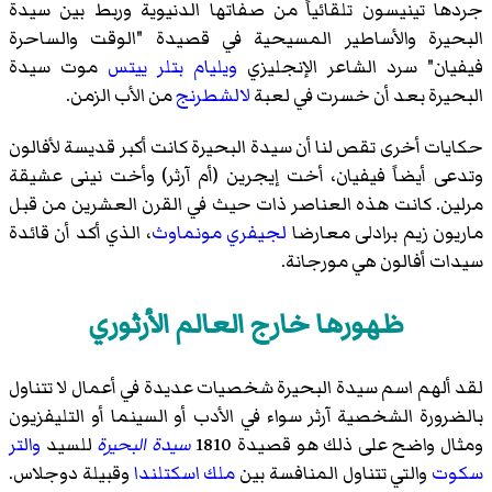
جردها تينيسون تلقائياً من صفاتها الدنيوية وربط بين سيدة
البحيرة والأساطير المسيحية في قصيدة "الوقت والساحرة
فيفيان" سرد الشاعر الإنجليزي
ويليام بتلر ييتس
موت سيدة
البحيرة بعد أن خسرت في لعبة
لالشطرنج
من الأب الزمن.
حكايات أخرى تقص لنا أن سيدة البحيرة كانت أكبر قديسة لأفالون
وتدعى أيضاً فيفيان، أخت إيجرين (أم آرثر) وأخت نينى عشيقة
مرلين. كانت هذه العناصر ذات حيث في القرن العشرين من قبل
ماريون زيم برادلى معارضا
لجيفري مونماوث
، الذي أكد أن قائدة
سيدات أفالون هي مورجانة.
ظهورها خارج العالم الأرثوري
لقد ألهم اسم سيدة البحيرة شخصيات عديدة في أعمال لا تتناول
بالضرورة الشخصية آرثر سواء في الأدب أو السينما أو التليفزيون
ومثال واضح على ذلك هو قصيدة 1810
سيدة البحيرة
للسيد
والتر
سكوت
والتي تتناول المنافسة بين
ملك اسكتلندا
وقبيلة دوجلاس.