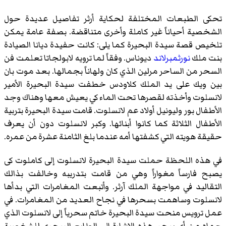
تحكى الطبعات المختلفة لحكاية أرثر تفاصيل عديدة حول
الشخصية أحياناً غير كاملة وأخرى متناقضة. بصفة عامة يمكن
تلخيص قصة سيدة البحيرة كما يلى: كانت حفيدة ديانا الصيادة
بنت ملك
نورثمبرلاند
ديوناس. وفقاً لما ترويه لابولجاتا تعلمت فن
السحر من الساحر مرلين الذي كان ولهاناً بجمالها. بعد موت بان
بين ويك على يد الملك كلاودس خطفت سيدة البحيرة الأمير
لانسلوت وأخذته لقصرها تحت الماء كي يعيش معها وهناك وجد
الأطفال بور وليونيل أولاد عم لانسلوت. قامت سيدة البحيرة بتربية
الأطفال الثلاثة كما كانوا أبنائها. وكبر لانسلوت دون أن يعرف
حقيقة هويته التي كشفتها أمه عندما بلغ الثامنة عشرة من عمره.
في هذه اللحظة حملت سيدة البحيرة لانسلوت إلى كاملوت كى
يصبح فارساً مغواراً وهي من قامت بتدريبه وخالفت بذالك
التقاليد في مواجهة الملك آرثر. وأتبعت المغامرات التي بدأها
لانسلوت وساهمت بسحرها في نجاح العديد من المغامرات. في
عمل ترويس منحت سيدة البحيرة خاتم سحرياً إلى لانسلوت الذي