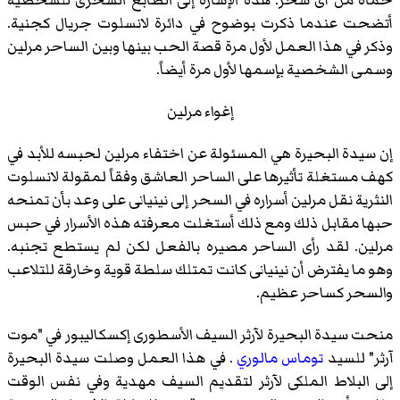
حماه من أى سحر. هذه الإشارة إلى الطابع السحرى للشخصية
أتضحت عندما ذكرت بوضوح في دائرة لانسلوت جريال كجنية.
وذكر في هذا العمل لأول مرة قصة الحب بينها وبين الساحر مرلين
وسمى الشخصية بإسمها لأول مرة أيضاً.
إغواء مرلين
إن سيدة البحيرة هي المسئولة عن اختفاء مرلين لحبسه للأبد في
كهف مستغلة تأثيرها على الساحر العاشق وفقاً لمقولة لانسلوت
النثرية نقل مرلين أسراره في السحر إلى نينيانى على وعد بأن تمنحه
حبها مقابل ذلك ومع ذلك أستغلت معرفته هذه الأسرار في حبس
مرلين. لقد رأى الساحر مصيره بالفعل لكن لم يستطع تجنبه.
وهو ما يفترض أن نينيانى كانت تمتلك سلطة قوية وخارقة للتلاعب
والسحر كساحر عظيم.
منحت سيدة البحيرة لآرثر السيف الأسطورى إكسكاليبور في "موت
آرثر" للسيد
توماس مالوري
. في هذا العمل وصلت سيدة البحيرة
إلى البلاط الملكى لآرثر لتقديم السيف مهدية وفي نفس الوقت