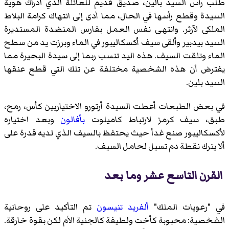
طلب رأس السيد بالين، صديق قديم للعائلة الذي ادراك هوية
السيدة وقطع رأسها في الحال، مما أدى إلى انتهاك كرامة البلاط
الملكى لآرثر. وانتهى نفس العمل بفارس المنضدة المستديرة
السيد بيدبير وألقى سيف أكسكاليبور في الماء وبرزت يد من سطح
الماء وتلقت السيف. هذه اليد تنسب ربما إلى سيدة البحيرة مما
يفترض أن هذه الشخصية مختلفة عن تلك التي قطع عنقها
السيد بلين.
في بعض الطبعات أعطت السيدة أرتورو الاختياريين كأس، رمح،
طبق، سيف كرمز لارتباط كاميلوت
بأفالون
وبعد اختياره
لأكسكاليبور صنع غداً حيث يحتفظ بالسيف الذي لديه قدرة على
ألا يترك نقطة دم تسيل لحامل السيف.
القرن التاسع عشر وما بعد
في "رعويات الملك"
ألفريد تنيسون
تم التأكيد على روحانية
الشخصية: محبوبة كأخت ولطيفة كالجنية الأم لكن بقوة خارقة.