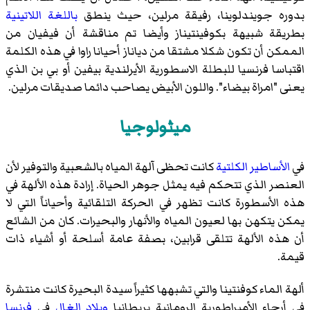
بدوره جويندلوينا، رفيقة مرلين، حيث ينطق
باللغة اللاتينية
بطريقة شبيهة بكوفينتيناز وأيضا تم مناقشة أن فيفيان من
الممكن أن تكون شكلا مشتقا من دياناز أحيانا راوا في هذه الكلمة
اقتباسا فرنسيا للبطلة الاسطورية الأيرلندية بيفين أو بي بن الذي
يعنى "امراة بيضاء". واللون الأبيض يصاحب دائما صديقات مرلين.
ميثولوجيا
في
الأساطير الكلتية
كانت تحظى آلهة المياه بالشعبية والتوفير لأن
العنصر الذي تتحكم فيه يمثل جوهر الحياة. إرادة هذه الألهة في
هذه الأسطورة كانت تظهر في الحركة التلقائية وأحياناً التي لا
يمكن يتكهن بها لعيون المياه والأنهار والبحيرات. كان من الشائع
أن هذه الألهة تتلقى قرابين، بصفة عامة أسلحة أو أشياء ذات
قيمة.
ألهة الماء كوفنتينا والتي تشبهها كثيراً سيدة البحيرة كانت منتشرة
في أرجاء الأمبراطورية الرومانية بريطانيا
وبلاد الغال
في
فرنسا