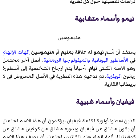
دراسات تفصيلية حول كل نظرية.
نيمو وأسماء متشابهة
منيموسين
يعتقد أن أسم
نيمو
له علاقة
بمنيم
أو
منيموسين
إلهات الإلهام
في
الأساطير اليونانية
والميثولوجيا الرومانية
. أصل آخر محتمل
وهو الاسم الكلتي
نيام
. أحياناً يتم ارجاع الشخصية إلى أسطورة
ريانون
الويلزية
. تم تدعيم هذه النظرية في الأصل المعروض في لا
بريطانيا القارية.
فيفيان وأسماء شبيهة
الذين اعطوا أولوية لكلمة فيفيان، يؤكدون أن هذا الاسم احتمال
أن يكون مشتق من فيفيان وبدوره مشتق من كوفيان مشتق من
كوفينتينا، ألهة الماء عند الكلتين، احتمال أن يصف هذا الاسم