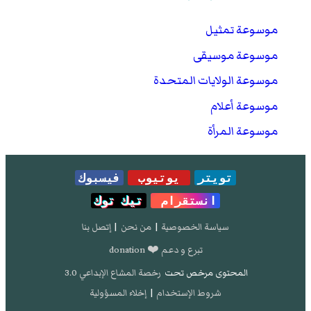
موسوعة تمثيل
موسوعة موسيقى
موسوعة الولايات المتحدة
موسوعة أعلام
موسوعة المرأة
تويتر
يوتيوب
فيسبوك
انستقرام
تيك توك
سياسة الخصوصية
|
من نحن
|
إتصل بنا
تبرع و دعم ❤️ donation
المحتوى مرخص تحت
رخصة المشاع الإبداعي 3.0
شروط الإستخدام
|
إخلاء المسؤولية