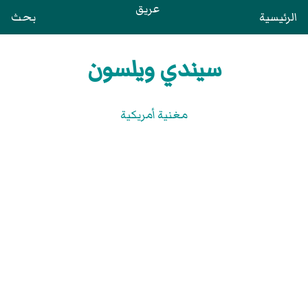
عريق
الرئيسية
بحث
سيندي ويلسون
مغنية أمريكية