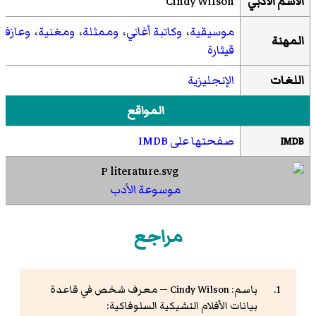
الاسم الأدبي
Cindy Wilson
موسيقية
،
وكاتبة أغاني
،
وممثلة
،
ومغنية
،
وعازفة
المهنة
قيثارة
اللغات
الإنجليزية
المواقع
صفحتها على IMDB
IMDB
موسوعة الأدب
مراجع
باسم: Cindy Wilson — معرف شخص في قاعدة
بيانات الأفلام التشيكية السلوفاكية: