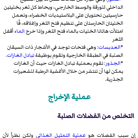
الداخلي للورقة
والوسط الخارجي
، ويحاط كل ثغر
بخليتين
حارسيتين
تحتويان على
البلاستيديات الخضراء
، وتعمل
الخليتان الحارستان على تنظيم فتح الثغر وإغلاقه، فّا
امتلأت هاتانا الخليات بالماء فتح الثغر وإذا خرج
الماء
أقفل
الثغر
*
العديسات
: وهي فتحات توجد في الأشجار ذات السيقان
الصلبة في الطبقة الخارجية وتقوم بوظيفة
تبادل الغازات
.
*
الجذور
: تقوم بعملية تبادل الغازات حيث أن الغازات
يمكن لها أن تنتشر من خلال الأغشية الرطبة للشعيرات
الجذرية.
عملية الإخراج
التخلص من الفضلات الصلبة
إن سبب الفضلات هو
عملية التمثيل الغذائي
ولكن نظراً لأن