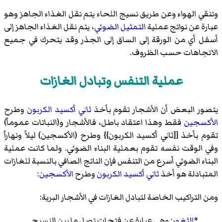
وتنقي الهواء وعن طريق
نسيج اللحاء
يتم نقل الغذاء الجاهز وهو
عبارة عن نواتج عملية
التمثيل الضوئي
، يتم نقل الغذاء الجاهز إلى
أسفل أي من الورقة إلى الساق إلى الجذر وقد يتحرك في جميع
الاتجاهات حسب الظروف.
عملية التنفس وتبادل الغازات
يتصور البعض أن الأشجار تقوم بأخذ
ثاني أكسيد الكربون
وطرح
الأكسجين
فقط وهذا اعتقاد باطل، فالأشجار و(النباتات عموماً)
تقوم بأخذ [[ثاني أكسيد الكربون}} وطرح (الأكسجين) ليلاً ونهاراً
وفي الوقت نفسه تقوم بعملية البناء الضوئي. ولما كانت عملية
البناء الضوئي أسرع من التنفس فإن الناتج الصافي بالنسبة للغازات
المتبادلة هو أخذ
ثاني أكسيد الكربون
وطرح
الأكسجين
:
ومن التراكيب الخاصة لتبادل الغازات في
الأشجار البرية
:
*
الثغور
: وهي عبارة عن فتحات تصل ما بين
النسيج