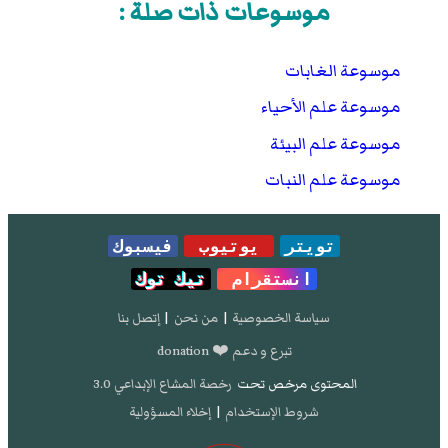
موسوعات ذات صلة :
موسوعة الغابات
موسوعة علم الأحياء
موسوعة علم البيئة
موسوعة علم النبات
تويتر
يوتيوب
فيسبوك
انستقرام
تيك توك
سياسة الخصوصية
|
من نحن
|
إتصل بنا
تبرع و دعم ❤️ donation
المحتوى مرخص تحت
رخصة المشاع الإبداعي 3.0
شروط الإستخدام
|
إخلاء المسؤولية