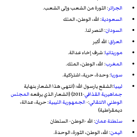
الجزائر
: الثورة من الشعب وإلى الشعب.
السعودية
: الله، الوطن، الملك
السودان
: النصر لنا.
العراق
: الله أكبر
موريتانيا
: شرف إخاء عدالة.
المغرب
: الله، الوطن، الملك.
سوريا
: وحدة، حرية، اشتراكية.
ليبيا
:الشفع يارسول الله؛ (انتهى هذا الشعار بنهاية
جماهيرية
القذافي
-2011) (الشعار الذي يرفعه
المجلس
الوطني الانتقالي
:-
الجمهورية الليبية
: حرية، عدالة،
ديمقراطية)
سلطنة عمان
: الله -الوطن- السلطان
اليمن
: الله، الوطن، الثورة، الوحدة.