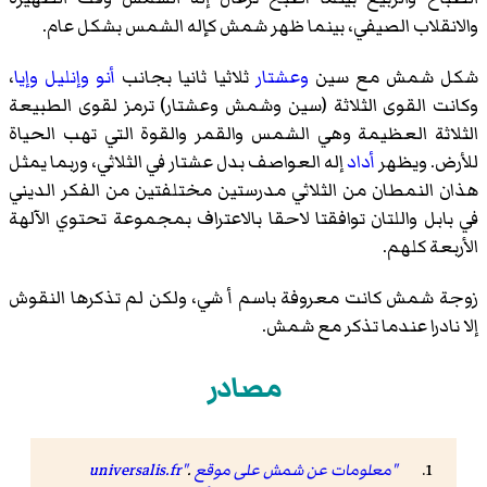
والانقلاب الصيفي، بينما ظهر شمش كإله الشمس بشكل عام.
شكل شمش مع سين
وعشتار
ثلاثيا ثانيا بجانب
أنو
وإنليل
وإيا
،
وكانت القوى الثلاثة (سين وشمش وعشتار) ترمز لقوى الطبيعة
الثلاثة العظيمة وهي الشمس والقمر والقوة التي تهب الحياة
للأرض. ويظهر
أداد
إله العواصف بدل عشتار في الثلاثي، وربما يمثل
هذان النمطان من الثلاثي مدرستين مختلفتين من الفكر الديني
في بابل واللتان توافقتا لاحقا بالاعتراف بمجموعة تحتوي الآلهة
الأربعة كلهم.
زوجة شمش كانت معروفة باسم أ شي، ولكن لم تذكرها النقوش
إلا نادرا عندما تذكر مع شمش.
مصادر
"معلومات عن شمش على موقع universalis.fr"
.