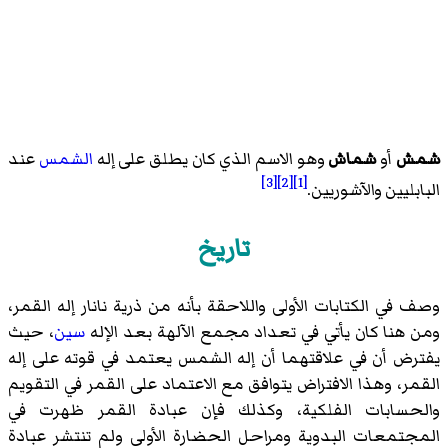
شمش
أو
شماش
وهو الاسم الذي كان يطلق على إله
الشمس
عند
[3]
[2]
[1]
البابليين والآشوريين.
تاريخ
وصف في الكتابات الأولى واللاحقة بأنه من ذرية نانار إله القمر،
ومن هنا كان يأتي في تعداد مجمع الآلهة بعد الإله
سين
، حيث
يفترض أن في علاقتهما أن إله الشمس يعتمد في قوته على إله
القمر، وهذا الافتراض يتوافق مع الاعتماد على القمر في التقويم
والحسابات الفلكية، وكذلك فإن عبادة القمر ظهرت في
المجتمعات البدوية ومراحل الحضارة الأولى ولم تنتشر عبادة