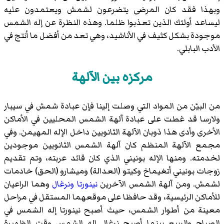
وبهذا فقد كان المرضى يتضرعون لشمش ويعتمدون عليه
ليساعد أولئك الذين تعذبوا ظلما. وهذه النظرة عن إله الشمس
موجودة بشكل كثيف في الأناشيد، وهي تعد من أفضل ما أنتج في
الأدب البابلي.
مركزه بين الآلهة
من البيّن من المواد التي وصلت إلينا فإن عبادة شمش في سيبار
ولارسا قد غطت على عبادة آلهة الشمس المحليين في الأماكن
الأخرى وأدى هذا ذوبان الآلهة الثانويين داخل الإله المهيمن. وفي
مجمع الآلهة المنظم كان آلهة الشمس الثانويين موجودين
لخدمته. ومنها الإله بونيني الذي كان قائد عربته، وتم تقديم
زوجات بونيني أتغيماخ وكيتو (العدالة) وميشارو (الحق) خادمات
لشمش. ومن آلهة الشمس الآخرين
نينورتا
ونرغال
وهما الراعيان
للأماكن الرئيسية، وقد حافظا على موقعهما المستقل في مراحل
معينة من أطوار الشمس، حيث أصبح نينورتا إله الشمس في
الصباح والربيع بينما أصبح نرغال إله الشمس وقت الظهيرة