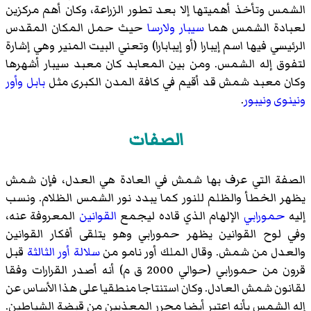
الشمس وتأخذ أهميتها إلا بعد تطور الزراعة، وكان أهم مركزين
لعبادة الشمس هما
سيبار
ولارسا
حيث حمل المكان المقدس
الرئيسي فيها اسم إيبارا (أو إيبابارا) وتعني البيت المنير وهي إشارة
لتفوق إله الشمس. ومن بين المعابد كان معبد سيبار أشهرها
وكان معبد شمش قد أقيم في كافة المدن الكبرى مثل
بابل
وأور
ونينوى
ونيبور
.
الصفات
الصفة التي عرف بها شمش في العادة هي العدل، فإن شمش
يظهر الخطأ والظلم للنور كما يبدد نور الشمس الظلام. ونسب
إليه
حمورابي
الإلهام الذي قاده ليجمع
القوانين
المعروفة عنه،
وفي لوح القوانين يظهر حمورابي وهو يتلقى أفكار القوانين
والعدل من شمش. وقال الملك
أور نامو
من
سلالة أور الثالثة
قبل
قرون من حمورابي (حوالي 2000 ق م) أنه أصدر القرارات وفقا
لقانون شمش العادل. وكان استنتاجا منطقيا على هذا الأساس عن
إله الشمس بأنه اعتبر أيضا محرر المعذبين من قبضة الشياطين.