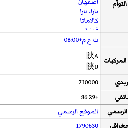
أصفهان
التوأم
نارا، نارا
كالاماتا
قونية
جدة
ت ع م+08:00
لور هوت
陕A
إدنبرة
(1985–)
لمركبات
陕U
دورتموند
(1991–)
لاهور
بريدي
710000
فوناباشي، تشيبا
غيونغجو
(18 نوفمبر 1994–)
هاتفي
+86 29
دنيبرو
الرسمي
الموقع الرسمي
إسطنبول
برازيليا
جغرافي
1790630