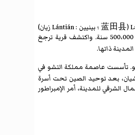
،على بعد 50 كم جنوب شرق مدينة شيآن، ويعود تاريخها على الأقل 500،000 سنة. واكتشف قرية ترجغ
بل الميلاد، مع بداية أسرة تشو. تأسست عاصمة مملكة التشو في
ان تأسسا قريباً من شيان، بعد توحيد الصين تحت أسرة
، في الشمال الشرقي للمدينة، أمر الإمبراطور