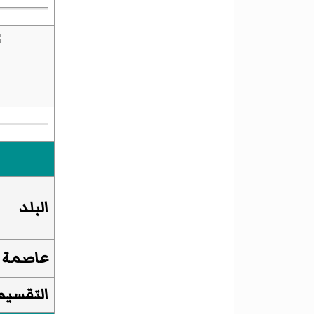
البلد
عاصمة ل
التقسيم 