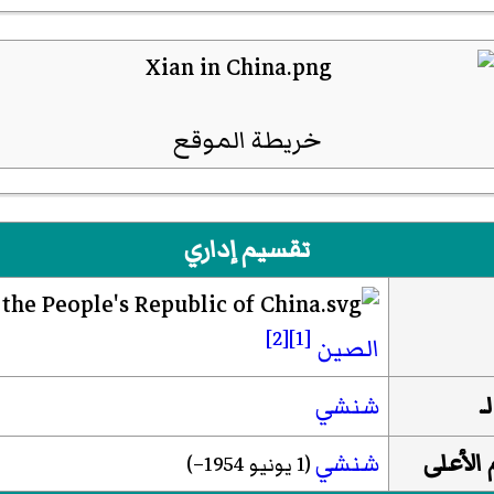
خريطة الموقع
تقسيم إداري
[2]
[1]
الصين
ـ
شنشي
الأعلى
شنشي
(1 يونيو 1954–)