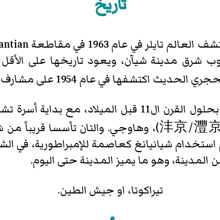
تاريخ
[5]
مقاطعة مونتغومري
(20 سبتمبر 2013–)
ي مقاطعة Lantian (蓝田县 ؛ بينيين : Lántián زيان)
أصبحت شيان مركزاً ثقافياً وسياسيا بحلول القرن ال11 ق
المستغمرتين التؤمتين، فنغ جي (沣京/灃京)، وهاوجي. والت
ول عام 221-206 ق.م، تم استخدام شيانيانغ كعاصمة للإمبراطورية
 المدينة، وهو ما يميز المدينة حتى اليوم.
تيراكوتا، او جيش الطين.