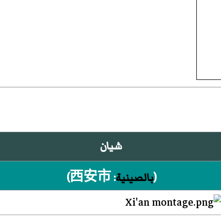
شيان
(
بالصينية
:
西安市
)‏