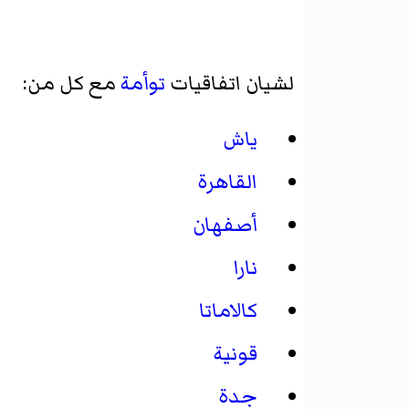
لشيان اتفاقيات
توأمة
مع كل من:
ياش
القاهرة
أصفهان
نارا
كالاماتا
قونية
جدة