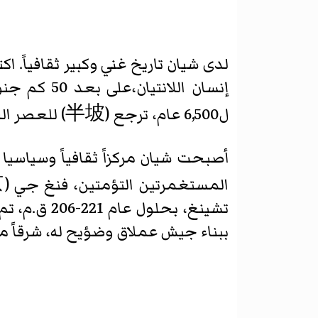
لدى شيان تاريخ غني وكبير ثقافياً. اكتشف العالم تايلر في عام 1963 ف
إنسان اللانتيان
ل6,500 عام، ترجع (半坡) للعصر الحجري الحديث اكتشفها في عام 1954 على مشارف المدينة ذاتها.
تشينغ، بحل
ببناء جيش عملاق وضؤيح له، شرقاً من