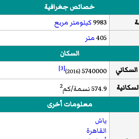
خصائص جغرافية
ة
9983
كيلومتر مربع
405
متر
السكان
[3]
السكاني
5740000
(2016)
2
السكانية
574.9 نسمة/كم
معلومات أخرى
ياش
القاهرة