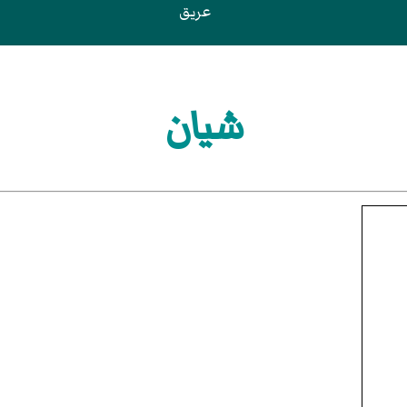
عريق
شيان