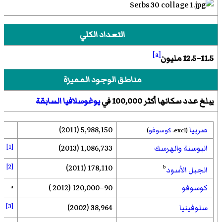
التعداد الكلي
[a]
11.5–12.5 مليون
مناطق الوجود المميزة
يبلغ عدد سكانها أكثر 100,000 في
يوغوسلافيا السابقة
صربيا
5,988,150 (2011)
(excl.
كوسوفو
)
[1]
البوسنة والهرسك
1,086,733 (2013)
[2]
178,110 (2011)
b
الجبل الأسود
كوسوفو
90–120,000 (2012 )
a
[3]
سلوفينيا
38,964 (2002)