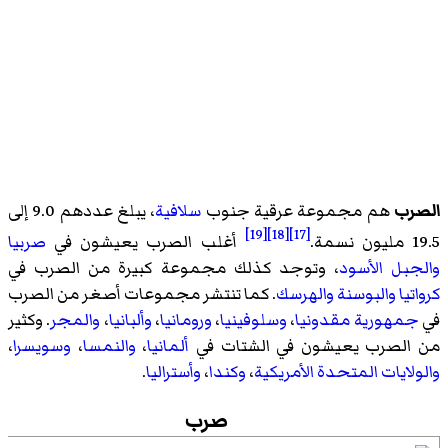
الصرب
هم مجموعة عرقية جنوب
سلافية
، يبلغ عددهم 9.0 إلى
[19]
[18]
[17]
19.5 مليون نسمة.
أغلب الصرب يعيشون في
صربيا
والجبل الأسود
، وتوجد كذلك مجموعة كبيرة من الصرب في
كرواتيا
والبوسنة والهرسك
. كما تنتشر مجموعات أصغر من الصرب
في
جمهورية مقدونيا
،
وسلوفينيا
،
ورومانيا
،
وألبانيا
،
والمجر
. وكثير
من الصرب يعيشون في الشتات في
ألمانيا
،
والنمسا
،
وسويسرا
،
والولايات المتحدة الأمريكية
،
وكندا
،
وأستراليا
.
صرب