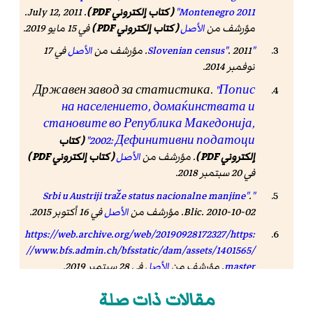
Montenegro 2011"
( كتاب إلكتروني PDF )
. July 12, 2011.
مؤرشف من
الأصل
( كتاب إلكتروني PDF )
في 15 مايو 2019
.
"Slovenian census"
. 2011. مؤرشف من
الأصل
في 17
نوفمبر 2014.
Државен завод за статистика.
"Попис
на населението, домаќинствата и
становите во Република Македонија,
2002: Дефинитивни податоци"
( كتاب
إلكتروني PDF )
. مؤرشف من
الأصل
( كتاب إلكتروني PDF )
في 20 سبتمبر 2018.
.
"Srbi u Austriji traže status nacionalne manjine"
Blic. 2010-10-02. مؤرشف من
الأصل
في 16 أكتوبر 2015.
https://web.archive.org/web/20190928172327/https:
//www.bfs.admin.ch/bfsstatic/dam/assets/1401565/
master
. مؤرشف من
الأصل
في 28 سبتمبر 2019.
Mediaspora (2002).
"Rezultat istrazivanja o broju
مقالات ذات صلة
. Srpska dijaspora.
Srpskih novinara i medija u svetu"