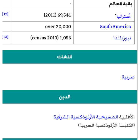
بقية العالم
·
[12]
69,544 (2011)
c
أستراليا
over 20,000
South America
[13]
نيوزيلندا
1,056 (2013 census)
اللغات
صربية
الدين
الأغلبية
المسيحية الأرثوذكسية الشرقية
(
الكنيسة الأرثوذكسية الصربية
)