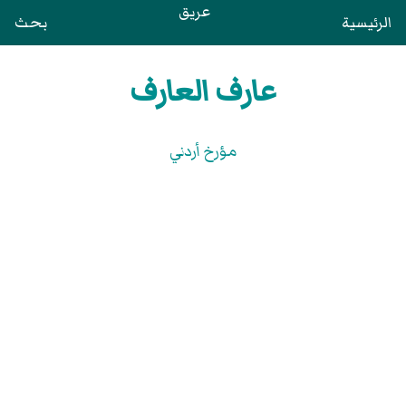
عريق
الرئيسية
بحث
عارف العارف
مؤرخ أردني