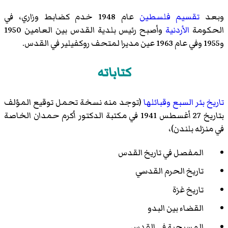
وبعد
تقسيم فلسطين
عام 1948 خدم كضابط وزاري، في
الحكومة
الأردنية
وأصبح رئيس بلدية القدس بين العامين 1950
و1955 وفي عام 1963 عين مديرا لمتحف روكفيلير في القدس.
كتاباته
تاريخ بئر السبع وقبائلها
(توجد منه نسخة تحمل توقيع المؤلف
بتاريخ 27 أغسطس 1941 في مكتبة الدكتور أكرم حمدان الخاصة
في منزله بلندن)،
المفصل في تاريخ القدس
تاريخ الحرم القدسي
تاريخ غزة
القضاء بين البدو
المسيحية في القدس