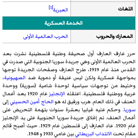
[1]
اللغات
العبرية
الخدمة العسكرية
المعارك والحروب
الحرب العالمية الأولى
حرر عارف العارف أول صحيفة وطنية فلسطينية نشرت بعد
الحرب العالمية الأولى وهي جريدة سوريا الجنوبية التي صدرت في
القدس منذ عام 1919، طرح العارف وصفحات الجريدة توجها
بمواجهة عسكرية ولكن ليس عنيفة أو دموية ضد
الصهيونية
،
وخليط من توجهات سياسية لوحدة شامية (سورية) ووحدة
عربية ووطنية فلسطينية. اعتقله
الإنجليز
عام 1920 بعد أعمال
العنف في ذلك العام. هرب ورفيق له هو
الحاج أمين الحسيني
إلى
سوريا
. وحكم عليه غيابيا بعشرة سنوات بتهمة التحريض على
أعمال العنف. تم إغلاق جريدة سوريا الجنوبية على يد الإنجليز
عام 1920. عاد العارف إلى فلسطين عام 1929. حيث أصبح قائم
مقام تحت
الانتداب البريطاني
بين عامي 1933 و 1948.