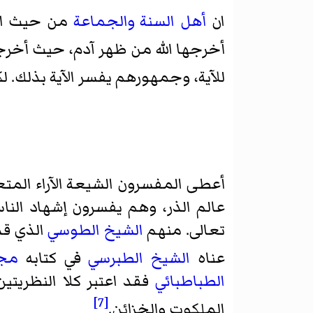
ان
أهل السنة والجماعة
من حيث الجم
أخرجها الله من ظهر آدم، حيث أخرجه
للآية، وجمهورهم يفسر الآية بذلك. ل
أعطی المفسرون الشيعة الآراء المتع
عالم الذر، وهم يفسرون إشهاد الناس 
تعالى. منهم
الشيخ الطوسي
الذي قدم
عناه
الشيخ الطبرسي
في كتابه
مجم
الطباطبائي
فقد اعتبر كلا النظريتي
[7]
الملكوت والخزائن.