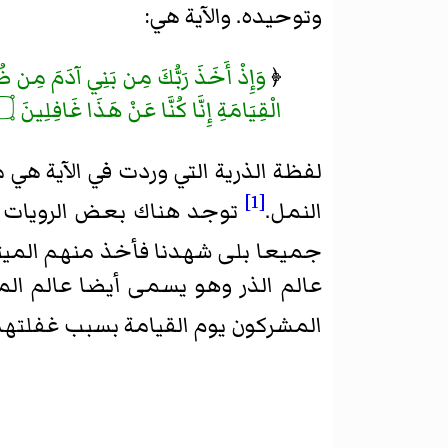
وتوحيده. والآية هي:
﴿
وَإِذْ أَخَذَ رَبُّكَ مِن بَنِي آدَمَ مِن ظُهُ
الْقِيَامَةِ إِنَّا كُنَّا عَنْ هَذَا غَافِلِينَ ۝
لفظة الذرية التي وردت في الآية هي 
[1]
النمل.
توجد هناك بعض الرويات ال
جميعا بلی شهدنا فأخذ منهم الميثا
عالم الذر وهو يسمى أيضا عالم المي
المشركون يوم القيامة بسبب غفلتهم