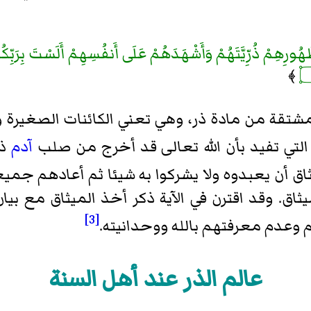
ورِهِمْ ذُرِّيَّتَهُمْ وَأَشْهَدَهُمْ عَلَى أَنفُسِهِمْ أَلَسْتَ بِرَبِّكُمْ
﴾
مشتقة من مادة ذر، وهي تعني الكائنات الصغيرة و
تي تفيد بأن الله تعالی قد أخرج من صلب
آدم
ذر
ق أن يعبدوه ولا يشركوا به شيئا ثم أعادهم جميع
ثاق. وقد اقترن في الآية ذكر أخذ الميثاق مع بي
[3]
 وعدم معرفتهم بالله ووحدانيته.
عالم الذر عند أهل السنة