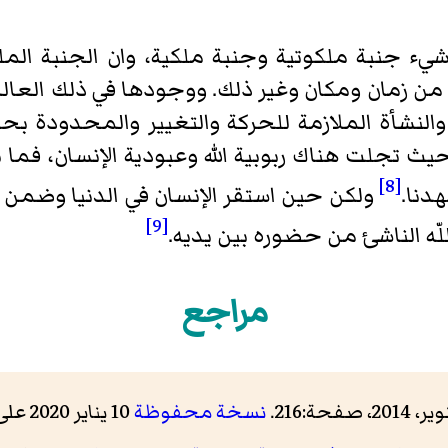
شيء جنبة ملكوتية وجنبة ملكية، وان الجنبة المل
من زمان ومكان وغير ذلك. ووجودها في ذلك العالم 
لنشأة الملازمة للحركة والتغيير والمحدودة بحدود
حيث تجلت هناك ربوبية الله وعبودية الإنسان، فم
[8]
دنا.
ولكن حين استقر الإنسان في الدنيا وضمن 
[9]
ه الناشئ من حضوره بين يديه.
مراجع
2، صفحة:216.
نسخة محفوظة
10 يناير 2020 على موقع واي باك مشين.