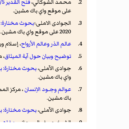
محمد الشوكاني،
فتح القدير 1/5: الجامع بين فني الرواية و الدراية من علم التفسير
على موقع واي باك مشين.
الجوادی الاملی؛
بحوث مختارة: ب
2020 على موقع واي باك مشين.
عالم الذر وعالم الأرواح
، إسلام ويب، - 10
توضيح وبيان حول آية الميثاق
، م
جوادی الآملی،
بحوث مختارة: بحث 
واي باك مشين.
عوالم وجـود الاِنسان
، مركز المصطف
باك مشين.
جوادی الآملی،
بحوث مختارة: بحث
الشيخ جعفر السبحاني،
مفاهيم 