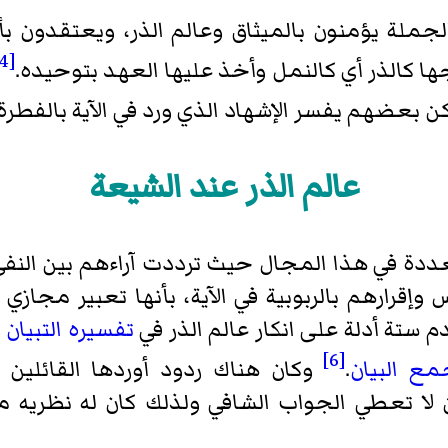
لة يؤمنون بالميثاق وعالم الذر، ويعتقدون بأن ا
[4]
ا كالذر أي كالنمل وأخذ عليها العهد بتوحيده.
كن بعضهم يفسر الإشهاد الذي ورد في الآية بالفطرة
عالم الذر عند الشيعة
ددة في هذا المجال حيث ترددت آراءهم بين النفي
وإقرارهم بالربوبية في الآية، بأنها تعبير مجاز
 ستة أدلة علی انكار عالم الذر في
تفسيره التبيان
و
[6]
ع البيان
.
وكان هناك ردود أوردها القائلين ب
ن لا تعطي الجواب الشافي ولذلك كان له نظريه م