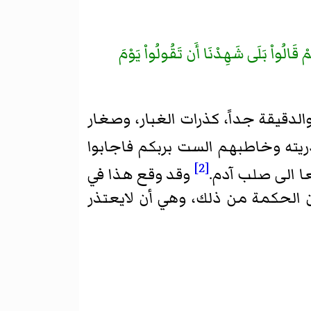
 قَالُواْ بَلَى شَهِدْنَا أَن تَقُولُواْ يَوْمَ
الدقيقة جداً، كذرات الغبار، وصغار
يته وخاطبهم الست بربكم فاجابوا
[2]
ا الی صلب آدم.
وقد وقع هذا في
ان الحكمة من ذلك، وهي أن لايعتذر