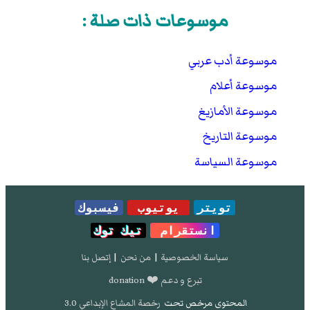
موسوعات ذات صلة :
موسوعة أدب عربي
موسوعة أعلام
موسوعة الأمازيغ
موسوعة التاريخ
موسوعة السياسة
تويتر
يوتيوب
فيسبوك
انستقرام
تيك توك
سياسة الخصوصية
|
من نحن
|
إتصل بنا
تبرع و دعم ❤️ donation
المحتوى مرخص تحت
رخصة المشاع الإبداعي 3.0