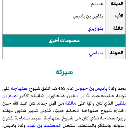
الديانة
مسلم
الأب
بلقين بن باديس
عائلة
بنو زيري
معلومات أخرى
المهنة
سياسي
سيرته
بعد وفاة
باديس بن حبوس
عام 465 هـ، اتفق شيوخ
صنهاجة
على
تولية حفيده عبد الله بن بلقين، متجاوزين شقيقه الأكبر
تميم بن
بلقين
الذي كان واليًا على
مالقة
من قبل جده. كان عبد الله حين
اختاره شيوخ صنهاجة للحكم صبيًا، فتولى تدبير شئون دولته
وزيره سماجة الذي كان من شيوخ صنهاجة. ضبط سماجة شئون
الدولة، واستأثر بالسلطة. استغل
المعتمد بن عباد
وفاة باديس،