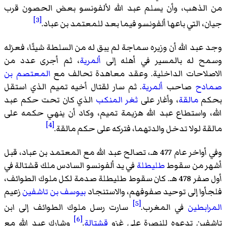
من الذهب، وأن يسلم عبد الله لألفونسو بعض الحصون قرب
[3]
جيان، التي باعها ألفونسو فيما بعد للمعتمد بن عباد.
وجد عبد الله أن وزيره سماجة لم يبق له من السلطة شيئًا، فعزله
وسمح له بالمسير في أهله إلى
ألمرية
، ثم أجرى عدد من
الاصلاحات الداخلية. وعقد معاهدة تحالف مع
المعتصم بن
صمادح
صاحب
ألمرية
. ثم سار لقتال أخيه تميم الذي استقل
بحكم
مالقة
، وأغار على
ثغر المنكب
الذي كان تحت حكم عبد
الله، واستطاع عبد الله هزيمة تميم، وكاد أن ينهي حكمه على
[4]
مالقة لولا تدخل والدتهما، فتركه على حكم مالقة.
وفي أواخر عام 477 هـ، تصالح عبد الله مع المعتمد بن عباد، قبل
أشهر من سقوط
طليطلة
في يد ألفونسو السادس ملك قشتالة في
أول صفر 478 هـ. كان سقوط طليطلة صدمة لكل ملوك الطوائف،
فلجأوا إلى توحيد صفوفهم، والاستنجاد
بيوسف بن تاشفين
زعيم
[5]
المرابطين
في المغرب.
سارت رسل ملوك الطوائف إلى ابن
[6]
تاشفين تدعوه للنصرة على غزو
قشتالة
.
وشارك عبد الله مع