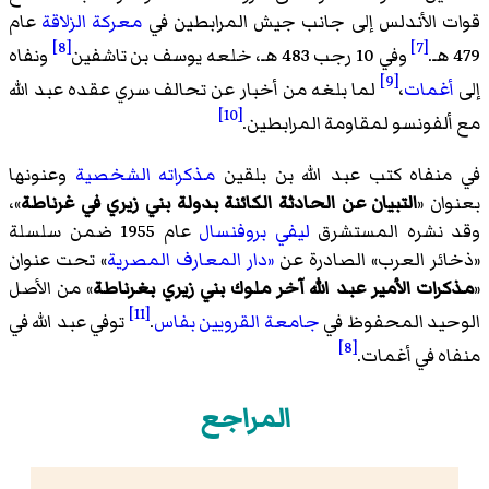
قوات الأندلس إلى جانب جيش المرابطين في
معركة الزلاقة
عام
[8]
[7]
479 هـ.
وفي 10 رجب 483 هـ، خلعه يوسف بن تاشفين
ونفاه
[9]
إلى
أغمات
،
لما بلغه من أخبار عن تحالف سري عقده عبد الله
[10]
مع ألفونسو لمقاومة المرابطين.
في منفاه كتب عبد الله بن بلقين
مذكراته الشخصية
وعنونها
بعنوان «
التبيان عن الحادثة الكائنة بدولة بني زيري في غرناطة
»،
وقد نشره المستشرق
ليفي بروفنسال
عام 1955 ضمن سلسلة
«ذخائر العرب» الصادرة عن
«دار المعارف المصرية
» تحت عنوان
«
مذكرات الأمير عبد الله آخر ملوك بني زيري بغرناطة
» من الأصل
[11]
الوحيد المحفوظ في
جامعة القرويين
بفاس
.
توفي عبد الله في
[8]
منفاه في أغمات.
المراجع