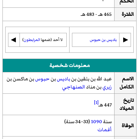
الحكم
الفترة
465 هـ - 483 هـ
◀︎
▶︎
باديس بن حبوس
لا أحد (ضمها
المرابطون
)
معلومات شخصية
الاسم
عبد الله بن بلقين بن
باديس
بن
حبوس
بن ماكسن بن
الكامل
زيري
بن مناد
الصنهاجي
تاريخ
[1]
447 هـ
الميلاد
سنة
1090
(33–34 سنة)
الوفاة
أغمات