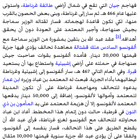
فهاجم
جيان
التي تقع في شمال أراضي
طائفة غرناطة
، واستولى
عليها عام 466 هـ. ثم سار إلى غرناطة، وبنى بعض الحصون بالقرب
منها، لكي تكون قاعدة لهجماته. فسار لقتاله الوزير سماجة
بجيش صنهاجة، وأجبر المعتمد على العودة دون أن يحقق
[2]
أهدافه.
عقد عبد الله بن بلقين بمشورة من الوزير سماجة مع
ألفونسو السادس ملك قشتالة
معاهدة تحالف يؤدي فيها جزية
قيمتها 20,000 دينار. فأمده ألفونسو بقوات صاحبت جيش
صنهاجة في حملته على أراضي
إشبيلية
واستطاع بها أن يستعيد
قبرة
. وفي العام التالي 467 هـ، سار ألفونسو إلى إشبيلية وغرناطة
ليطالبهما بأداء الجزية. فبعث له المعتمد بن عباد وزيره
ابن عمار
يدعوه للتحالف ومهاجمة غرناطة على أن تكون المدينة
للمعتمد وأموالها لألفونسو، إضافة إلى 50,000 دينار يدفعها
المعتمد لألفونسو. إلا أن هزيمة المعتمد على يد
المأمون بن ذي
النون
في قرطبة، حالت دون إتمام هذا المخطط. أعاد ابن عباد
محاولته للتحالف مع ألفونسو لغزو غرناطة، فرأى عبد الله أن
يقطع الطريق على هذا التحالف، فسار بنفسه إلى ألفونسو،
واتفقا على أن يؤدي عبد الله جزية سنوية قيمتها 10,000 مثقال