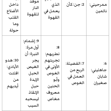
موقد
ممرحيني:
2: جن: كأن
الذي
داخل
النار
نائمين
يعمل في
الأضلاع
للقهوة
القهوة
القلب
وما
حولة
9: إشمام:
8:
أول مرة:
تطريهم:
النبرة: أن
تجربتهم
يجر
10: هدو
6:
7: الفضيلة:
الأولى في
الغيص
الأيادي:
جاهليني:
الربع من
الغوص
الحبل
افلتت
شابان
العمل في
وأبو
الإيدة
من
صغيران
الغوص
الحنين
حبل
أيديهم
معروف
الإنقاذ
مغاص
ليسحبه
السيب