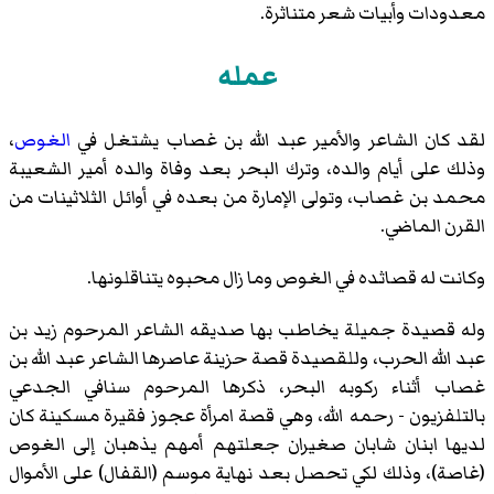
معدودات وأبيات شعر متناثرة.
عمله
لقد كان الشاعر والأمير عبد الله بن غصاب يشتغل في
الغوص
،
وذلك على أيام والده، وترك البحر بعد وفاة والده أمير الشعيبة
محمد بن غصاب، وتولى الإمارة من بعده في أوائل الثلاثينات من
القرن الماضي.
وكانت له قصاثده في الغوص وما زال محبوه يتناقلونها.
وله قصيدة جميلة يخاطب بها صديقه الشاعر المرحوم زيد بن
عبد الله الحرب، وللقصيدة قصة حزينة عاصرها الشاعر عبد الله بن
غصاب أثناء ركوبه البحر، ذكرها المرحوم سنافي الجدعي
بالتلفزيون - رحمه الله، وهي قصة امرأة عجوز فقيرة مسكينة كان
لديها ابنان شابان صغيران جعلتهم أمهم يذهبان إلى الغوص
(غاصة)، وذلك لكي تحصل بعد نهاية موسم (القفال) على الأموال