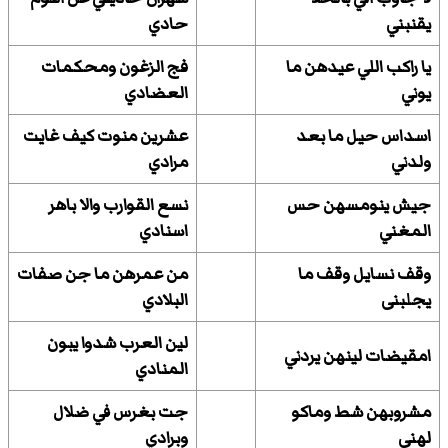
يقنبني
حادي
يا راكب اللي عيدهن ما
فج الزغون ومحكمات
يوني
العضادي
اسداس حيل ما بعد
عشرين منوت كيف غايت
ولدني
مرادي
جيش ينومسهن حس
نسع القوارب والا باهر
المغني
اسنادي
وقف نسايل وقف ما
من عمرهن ما جن صفات
يجلبنى
البلادي
لين العرب شدوا يبون
امقيضات لينهن يردني
المنادي
مشروبهن شط وماكو
جت بغرس في ضلال
لهني
وبرادي