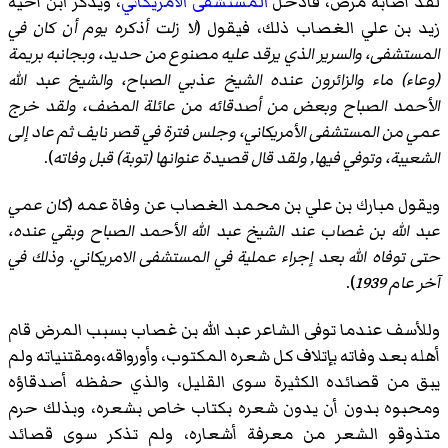
لقد أصابه مرض، فأدخل
المستشفى الأمريكاني
، ويذكر ابن أخيه
زيد بن علي الغصاب ذلك، فيقول (
لا زلت أذكره يوم أن كان في
المستشفى، والسرير الذي يرقد عليه مصنوع من حديد، وبجانبه بريمة
(وعاء) ماء والزائرون عنده الشيخ عذبي الصباح، والشيخ عبد الله
الأحمد الصباح وبعض من أصدقائه من عائلة المضف، ولقد خرج
عمي من المستشفى الأمريكاني، وجلس فترة في قصر نايف ثم عاد إلى
الشعيبة، وتوفي فيها, ولقد قال قصيدة عنوانها (توبة) قبل وفاته
).
ويقول مبارك بن علي بن محمد الغصاب عن وفاة عمه (
كان عمي
عبد الله بن غصاب عند الشيخ عبد الله الأحمد الصباح وبقي عنده،
حتى توفاه الله بعد إجراء عملية في المستشفى الامريكاني. وذلك في
آخر عام 1939
).
وللأسف عندما توفى الشاعر عبد الله بن غصاب بسبب المرض قام
أهله بعد وفاته بإتلاف كل شعره المكتوب، وأورواقه،ومقتنياته ولم
يبق من قصائده الكثيرة سوى القليل، والذي حفظه أصدقاؤه
ومحبوه بدون أن يدون شعره بكتاب خاص بشعره، وبذلك حرم
متذوقو الشعر من معرفة أشعاره، ولم تذكر سوى قصائد