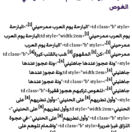
الغوص
[1]
<td class="b" style="
البارحة يوم العرب ممرحيني
">
البارحة
[1]
يوم العرب ممرحيني
<td style="width:2em;
البارحة يوم العرب
[1]
ممرحيني
"><td class="b" style="
البارحة يوم العرب
[4]
[3]
[2]
[1]
ممرحيني
">
كن
المقهوي
شب بالقلب كيرة
<td class="b"
[6]
style="
ونة عجوز عندها جاهليني
">
ونة عجوز عندها
[6]
جاهليني
<td style="width:2em;
ونة عجوز عندها
[6]
جاهليني
"><td class="b" style="
ونة عجوز عندها
[6]
جاهليني
">
للغوص تركبهم هجوز فقيرة
<td class="b"
[8]
[8]
style="
وأول تطريهم
على الحنيني
">
وأول تطريهم
على
[8]
الحنيني
<td style="width:2em;
وأول تطريهم
على الحنيني
">
[8]
<td class="b" style="
وأول تطريهم
على الحنيني
">
في عجوة
اللزاق غبرا ضريرة
<td class="b" style="
واشمام تلوهم على