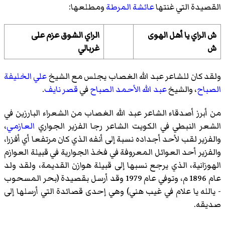
القصيدة التي غنتها
عائشة المرطة
ومطلعها:
ش الراي يا أهل الهوى
الراي الشوق عزم على
ش
غربالي
ولقد كان للشاعر عبد الله الغصاب يجلس مع الشيخ
علي الخليفة
الصباح
، والشيخ
عبد الله الأحمد الصباح
في
قصر نايف
.
من أبرز أصدقاء الشاعر عبد الله الغصاب من الشعراء البارزين في
الشعر النبطي في الكويت الشاعر رجا الفزير الجواري
العازمي
،
والفزير لقب لأحد أجداده نسبة إلى أنفه الذي كان مرتفعا أي أفزرا،
والفزير أحد العوائل المعروفة في فخذ الجوارية في قبيلة العوازم
الهوزانية، الذي يرجع نسبها إلى قبيلة هوازن القديمة، ولقد ولد
عام 1896 م، وتوفي عام 1979 وقد أرسل بقصيدة (بحر المسحوب
- يالله يا علام في غيب هني) وهي إحدى قصائدة التي أرسلها إلى
صديقه.