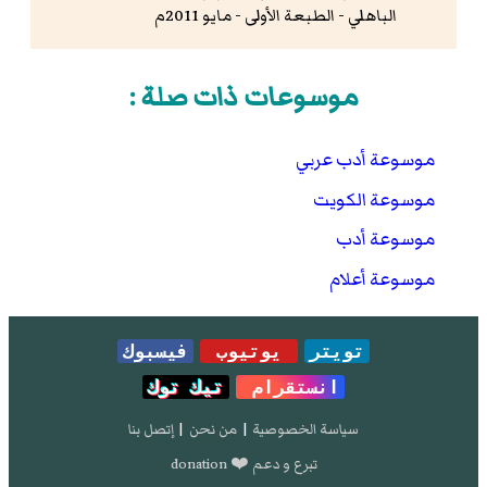
الباهلي - الطبعة الأولى - مايو 2011م
موسوعات ذات صلة :
موسوعة أدب عربي
موسوعة الكويت
موسوعة أدب
موسوعة أعلام
تويتر
يوتيوب
فيسبوك
انستقرام
تيك توك
سياسة الخصوصية
|
من نحن
|
إتصل بنا
تبرع و دعم ❤️ donation