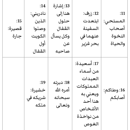
13: إشارة
14:
11:
12: زرف:
هنا إلى
نادريني:
المستحي:
ابتعدت
حلول
الذين
15:
أصحاب
السفينة
القفال
وصلوا
قصيرة:
النخوة
عنهما في
وكل يسأل
الكويت
جارة
والحياة
بحر غزير
عن
أول
صاحبه
القفال
17: أسعيدة:
من أسماء
العبدات
18: دبرته
19:
المملوكات
16: وطاكم:
أمره الله
خشيرة:
ويعني به
أصابكم
سبحانه
شريكه في
هنا أحد
وتعالى
ملكه
الأشخاص
من نواخذة
الغوص