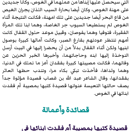
التي سيحصل عليها إبناها من عملهما في الغوص، وكانا جديدين
على مهنة الغوص، وكان أيضا بحارة السيب اللذان يجران الغيص
من قاع البحر أيضا جديدين على تلك امهنة، فكانت النتيجة أثناء
الغوص لم يستطيعا السيوب جر الغاصة، وهما ابنا تلك المرأة
الفقيرة، فتوفيا وهما يفوصان، وقبيل موعد حلول القفال كانت
أمهم تنتظر عودتهم بفارغ الصبر، وكانت آمالها كبيرة بوصول
ابنيها ولكن أثناء القفال بدلاً من أن يحضرا إليها في البيت أرسل
النوخذة إليها ابنه وحاجاتهما، وأخبرها الخبر الحزين عن
وفاتهما، فكانت مصيبتها كبيرة بفقدان أعز ما تملك في الدنيا،
وهما ولداها، فأخذت تبكي بكاء مرا، وتندب حظها العاثر
بفقدانها، وقال الشاعر عبد الله بن غصاب قصيدة مؤثوة جداً
يصف حالتها التعيسة عنوانها قصيدة كتبها بمصيبة أم فقدت
ابنائها في الغوص.
قصائدة وأعمالة
قصيدة كتبها بمصيبة أم فقدت ابنائها في