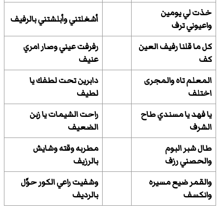
خذت لي يومين
أشغلتني وأبلشتني بالرفيف
واعيوني ترف
كل ما قلنا رفيف العين
رفرفت عيني وصار امري
كف
عنيف
المعلم تاه والمجرى
دابرين تحت لطفك يا
اختلف
لطيف
يا فهد يا مسندي طاح
راحت الشيمات يا زبن
الشرف
الضعيف
طال شبر البوم
مطربه وقته وشايش
والحصني رزف
بالرزيف
والقمر ضيع مسيره
وشفيت راعي الكور حوَّل
وانكسف
بالرديف