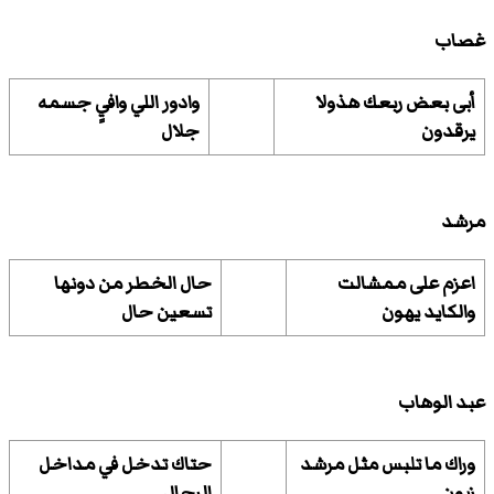
غصاب
أبى بعض ربعك هذولا
وادور اللي وافيٍ جسمه
يرقدون
جلال
مرشد
اعزم على ممشالت
حال الخطر من دونها
والكايد يهون
تسعين حال
عبد الوهاب
وراك ما تلبس مثل مرشد
حتاك تدخل في مداخل
زبون
الرجال