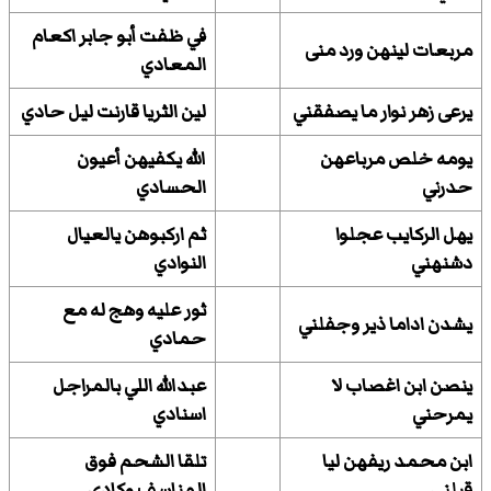
في ظفت أبو جابر اكعام
مربعات لينهن ورد منى
المعادي
يرعى زهر نوار ما يصفقني
لين الثريا قارنت ليل حادي
يومه خلص مرباعهن
الله يكفيهن أعيون
حدرني
الحسادي
يهل الركايب عجلوا
ثم اركبوهن يالعيال
دشنهني
النوادي
ثور عليه وهج له مع
يشدن اداما ذير وجفلني
حمادي
ينصن ابن اغصاب لا
عبدالله اللي بالمراجل
يمرحني
اسنادي
ابن محمد ريفهن ليا
تلقا الشحم فوق
قبلني
المناسف وكادي