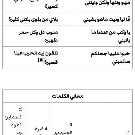
مهو ونتها ولكن ونينني
كسيرة
أنا ليا ونيت ماهو بشيني
بلاي من بلوى بلتني كثيرة
با راكب من عندنا ما
منوب دل وكل حمر
ياتيني
ظهيره
تلقون زيد الحرب عينا
خبوا عليها جعلكم
[15]
سالميني
قصيرة
معاني الكلمات
5:
الضماير:
3:
المراد
4:كيرة:
1:
المقهوي:
بها