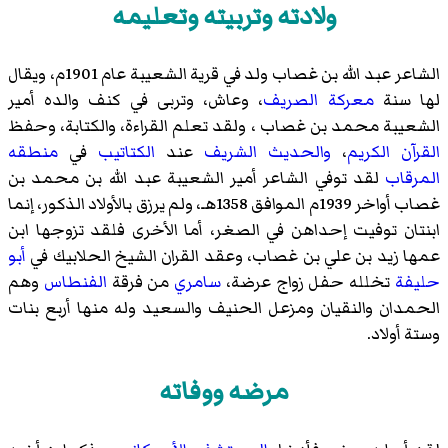
ولادته وتربيته وتعليمه
الشاعر عبد الله بن غصاب ولد في قرية الشعيبة عام 1901م، ويقال
لها سنة
معركة الصريف
، وعاش، وتربى في كنف والده أمير
الشعيبة محمد بن غصاب ، ولقد تعلم القراءة، والكتابة، وحفظ
القرآن الكريم
،
والحديث الشريف
عند
الكتاتيب
في
منطقه
المرقاب
لقد توفي الشاعر أمير الشعيبة عبد الله بن محمد بن
غصاب أواخر 1939م الموافق 1358هـ، ولم يرزق بالأولاد الذكور، إنما
ابنتان توفيت إحداهن في الصغر، أما الأخرى فلقد تزوجها ابن
عمها زيد بن علي بن غصاب، وعقد القران الشيخ الحلابيك في
أبو
حليفة
تخلله حفل زواج عرضة،
سامري
من فرقة
الفنطاس
وهم
الحمدان والنقيان ومزعل الحنيف والسعيد وله منها أربع بنات
وستة أولاد.
مرضه ووفاته