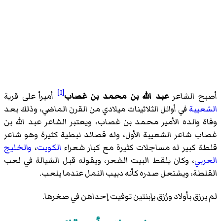
[1]
أصبح الشاعر
عبد الله بن محمد بن غصاب
أميرأ على قرية
الشعيبة
في أوائل الثلاثينات ميلادي من القرن الماضي، وذلك بعد
وفاة والده الأمير محمد بن غصاب، ويعتبر الشاعر عبد الله بن
غصاب شاعر الشعيبة الأول، وله قصائد نبطية كثيرة وهو شاعر
قلطة كبير له مساجلات كثيرة مع كبار شعراء
الكويت
،
والخليج
العربي
، وكان يلقط البيت الشعر، ويقوله قبل الشيالة في لعب
القلطة، ويشتعل صدره كأنه دبيب النمل عندما يلعب.
لم يرزق بأولاد ورُزق بإبنتين توفيت إحداهن في صغرها.