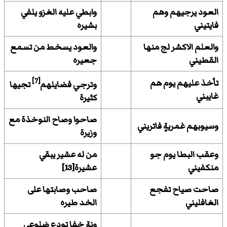
العود يرجيهم وهم
وابطي عليه الغزو يلفي
فايتيني
بشيره
والعلم الاكشر لج منها
والعود يسخط من تسمع
القطيني
جعيره
[7]
تأخذ عليهم يوم هم
وترجي فضايلهم
تجيها
غايبني
كثيرة
صاحوا وصاح النوخذة مع
وسيوبهم غمريةٍ فاتريني
وزيرة
وعقب البطا يوم جو
من له عشير يبقي
منكفيني
عشيرة[13]
صاحت صياح تفجع
صاحب وصابتها على
الغافليني
الخد طيره
ونة خفا تودع ضلوعي