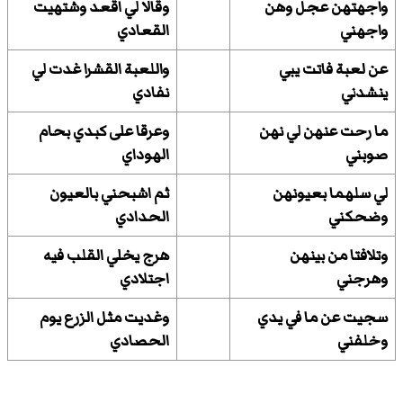
واجهتهن عجل وهن
وقالا لي اقعد وشتهيت
واجهني
القعادي
عن لعبة فاتت يبي
واللعبة القشرا غدت لي
ينشدني
نفادي
ما رحت عنهن لي نهن
وعرقا على كبدي بحام
صوبني
الهوداي
لي سلهما بعيونهن
ثم اشبحني بالعيون
وضحكني
الحدادي
وتلافتا من بينهن
هرج يخلي القلب فيه
وهرجني
اجتلادي
سجيت عن ما في يدي
وغديت مثل الزرع يوم
وخلفني
الحصادي