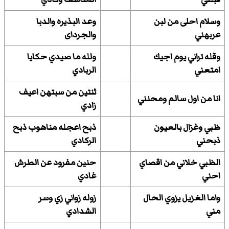
وسلام احلى من لبن
وعد البذيره والدبا
عربهني
والجرداى
وقله تراني يوم اجيك
ولله ما صيدي حكايا
امتعني
الربادي
ثنتين من سبتهن اعيف
انا من اول سالم ومحنني
زادي
ظبي وغزال بالعيون
ذبح اعجله مناهوب ذبح
ذبحني
الركادي
الظبي خلاني من اقصاي
حنين مفرود عن الطرش
احني
غادي
واما الغزيل يزوي الحال
زوله زواني زي وسر
مني
الشدادي