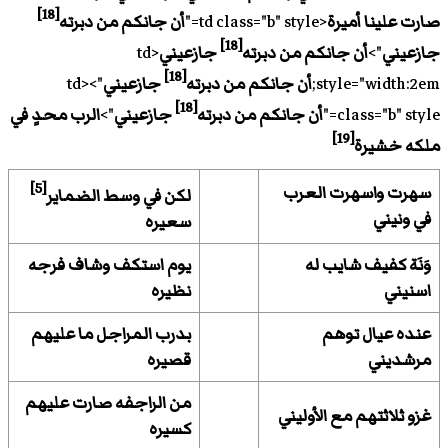
[18]
صارت علينا أميرة
<td class="b" style="
أن جانكم من دبرته
[18]
جازعيني
">
أن جانكم من دبرته
جازعيني
<td
[18]
style="width:2em;
أن جانكم من دبرته
جازعيني
"><td
[18]
class="b" style="
أن جانكم من دبرته
جازعيني
">
الرب محدٍ في
[19]
ملكه خشيرة
[5]
سهرت واسهرت العرب
لكن في وسط الضماير
في ونيني
سعيره
وَنَة كفيف شايب له
يوم استكف وشاف فرجه
اسنيني
نظيره
عنده عيال توهم
بدرب المراجل ما عليهم
مرشديني
قصيره
من الراجفه صارت عليهم
غزو ثلاثتهم مع الأوليني
كسيره