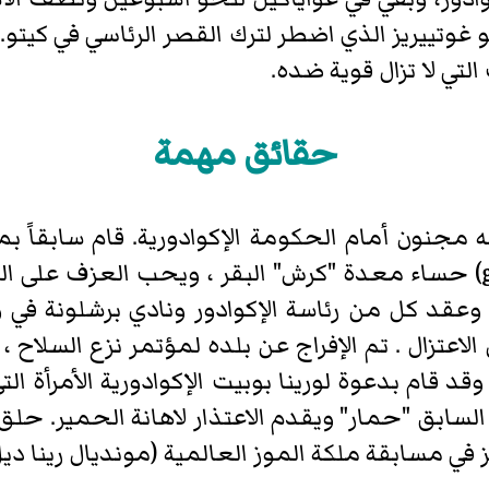
وتييريز الذي اضطر لترك القصر الرئاسي في كيتو. ع
لتي لا تزال قوية ضده.
حقائق مهمة
جنون أمام الحكومة الإكوادورية. قام سابقاً بمقا
فيها أنه يحب طعام يسمى (guatita) حساء معدة "كرش" البقر ، ويحب 
ه، وعقد كل من رئاسة الإكوادور ونادي برشلونة في
الاعتزال . تم الإفراج عن بلده لمؤتمر نزع السلاح 
. وقد قام بدعوة لورينا بوبيت الإكوادورية الأمرأة
لسابق "حمار" ويقدم الاعتذار لاهانة الحمير. حل
 في مسابقة ملكة الموز العالمية (مونديال رينا ديل 