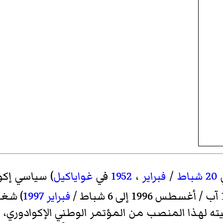
20 شباط
/
فبراير
،
1952
في
غواياكيل
) سياسي إكو
فبراير
1997
) شغل
ه لهذا المنصب من المؤتمر الوطني الإكوادوري، و