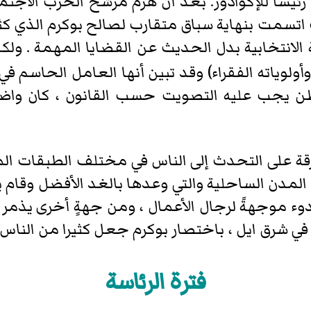
ب رئيسا للإكوادور. بعد أن هزم مرشح الحزب الاجت
ا . الانتخابات اتسمت بنهاية سباق متقارب لصالح بوكرم الذ
الانتخابية بدل الحديث عن القضايا المهمة . ولكن ف
ن يجب عليه التصويت حسب القانون ، كان واضح
قة على التحدث إلى الناس في مختلف الطبقات المخ
د المدن الساحلية والتي وعدها بالغد الأفضل وقام 
بهدوء موجهةً لرجال الأعمال ، ومن جهةٍ أخرى يذمر 
شرق ايل ، باختصار بوكرم جعل كثيرا من الناس يش
فترة الرئاسة