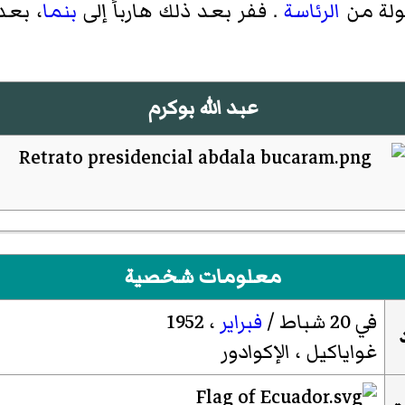
ولة من
الرئاسة
. ففر بعد ذلك هارباً إلى
بنما
، بعد
عبد الله بوكرم
معلومات شخصية
في 20 شباط /
فبراير
، 1952
غواياكيل ، الإكوادور