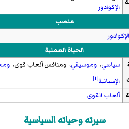
ة
الإكوادور
منصب
لإكوادور
الحياة العملية
سياسي
،
وموسيقي
، ومنافس ألعاب قوى،
ومح
[1]
الإسبانية
ة
ألعاب القوى
سيرته وحياته السياسية