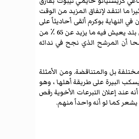
ماعي كريستيانو خايمي نيبوت بفارق
ي كثيرا ما انتقد لإنفاق المزيد من الوقت
ي النهاية بوكرم ألقى أحاديثاً على
أحوال "بريميرو لوس بوبرس " (وأهم وأولوياته الفقراء) وقد تبين أنها العامل الحاسم في بلد يعيش فيه ما يزيد عن 65 ٪ من
ا أن المرشح الذي نجح في ندائه
تلفة بل والمتناقضة. ومن الأمثلة
يسكب البيرة على طريقة أهلها ، وهو
أنه عند إعلان التبرعات الأخوية رقص
عر كما لو أنه واحداً منهم.