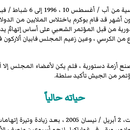
ضون أشهر قد قام بوكرم باختلاس الملايين من الدول
ادورية من قبل المؤتمر الشعبي على أساس إتهامٌ 
زع من الكرسي ، وعين زعيم المجلس فابيان ألاركون ف
 أزمة دستورية ، فلم يكن لأعضاء المجلس إلا أن
مؤتمر من الجيش تأكيد سلطة.
حياته حالياً
بقي في المنفى ببنما حتى يوم السبت، 2 أبريل / ن
كوادور، وبقي في غواياكيل لنحو أسبوعين ونصف ال