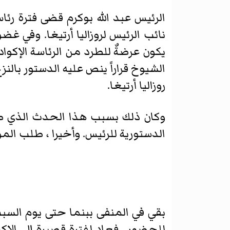
نائب الرئيس لروزاليا أرتيغا. وفي غ
يكون عرضةٌ للطرد من الرئاسة الإكو
الشيوخ قراراً ينص عليه الدستور بالن
روزاليا أرتيغا.
وكان ذلك بسبب هذا الحدث الذي صنع
الدستورية للرئيس. وأخيرا ، طلب ال
للحضور . فعاد لفترة قصيرة إلى الإ