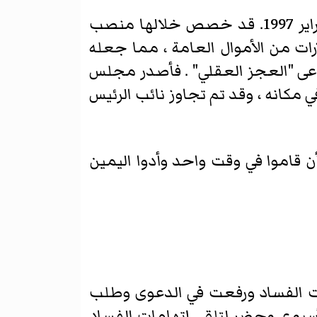
الرئيس عبد الله بوكرم قضى فترة رئاسية من آب / أغسطس 10 ، 1996 إلى 6 شباط / فبراير 1997. قد خصص خلالها منصب
ارات من الأموال العامة ، مما جعله
يدعى "العجز العقلي" . فأصدر مجلس
ي مكانه ، وقد تم تجاوز نائب الرئيس
 قاموا في وقت واحد وأدوا اليمين
يسان 2005 ، بعد زيادة وتيرة إتهامات الفساد ورفعت في الدعوى وطلب
أسبوع. وحضر لتلقي إتهامات الفساد