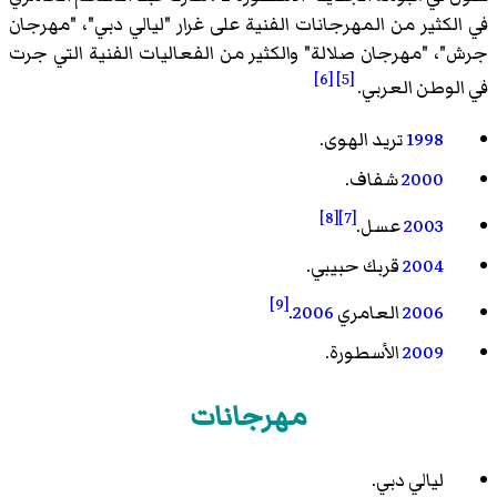
في الكثير من المهرجانات الفنية على غرار "ليالي دبي"، "مهرجان
جرش"، "مهرجان صلالة" والكثير من الفعاليات الفنية التي جرت
[6]
[5]
في الوطن العربي.
1998
تريد الهوى.
2000
شفاف.
[8]
[7]
2003
عسل.
2004
قربك حبيبي.
[9]
2006
العامري
2006
.
2009
الأسطورة.
مهرجانات
ليالي دبي.