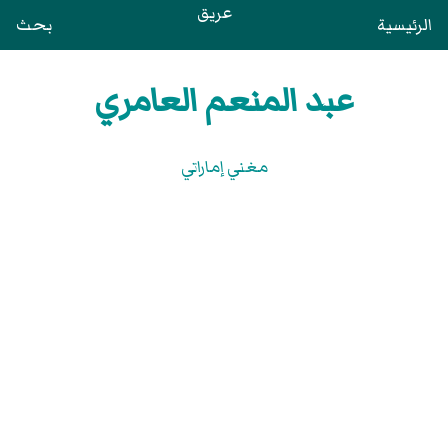
عريق
الرئيسية
بحث
عبد المنعم العامري
مغني إماراتي