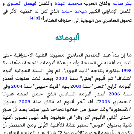
بكر سالم
وفنان العرب
محمد عبده
والفنان
فيصل العلوي
و
الفنان الإماراتي الكبير
ميحد حمد
الذي كان له عظيم الأثر في
[4]
[3]
[2]
تحول العامري من الهواية إلي احتراف الغناء.
ألبوماته
ما إن بدأ عبد المنعم العامري مسيرته الفنية الاحترافية حتى
انتشرت أغانيه في الساحة وأصدر عدّة ألبومات ناجحة بدأها سنة
1998
بباكورة إنتاجه "تريد الهوى". ثم وفي السنة الموالية ألبوم
"شفاف" ثم ألبوم "ونتي" سنة
2000
وبعد ثلاث سنوات أصدر
ألبومه الرابع "عسل" سنة
2003
يليه "قربك حبيبي" سنة
2004
وفي
سنة
2006
أصدر ألبومه السادس الذي حمل اسمه عنوانا
"العامري
2006
". أمّا آخر ألبوم له فكان سنة
2009
بعنوان
"الأسطورة" وقد حقق من خلالها نجاحا كبيرا سيّما بعد أن صوّر
إحدى أغاني الألبوم "كر وفر" في هوليود وقد أنهى تصوير أغنية
ثانية بعنوان "عوض" تعتبر تتمّة للأغنية الأولى ومن المنتظر أن
تكون في ألبومه الجديد "الأسطورة 2". شارك عبد المنعم العامري