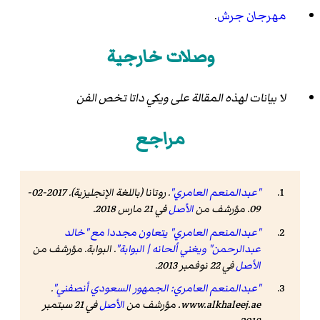
مهرجان جرش
.
وصلات خارجية
لا بيانات لهذه المقالة على ويكي داتا تخص الفن
مراجع
"عبدالمنعم العامري"
.
روتانا
(باللغة الإنجليزية). 2017-02-
09. مؤرشف من
الأصل
في 21 مارس 2018
.
"عبدالمنعم العامري" يتعاون مجددا مع "خالد
عبدالرحمن" ويغني ألحانه | البوابة"
.
البوابة
. مؤرشف من
الأصل
في 22 نوفمبر 2013
.
"عبدالمنعم العامري: الجمهور السعودي أنصفني"
.
www.alkhaleej.ae
. مؤرشف من
الأصل
في 21 سبتمبر