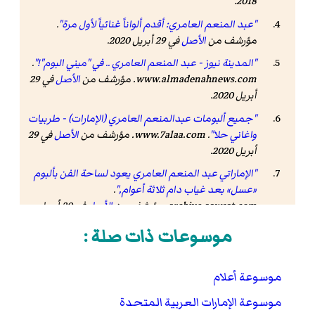
.
2018
"عبد المنعم العامري: أقدم ألواناً غنائياً لأول مرة"
.
مؤرشف من
الأصل
في 29 أبريل 2020
.
"المدينة نيوز - عبد المنعم العامري .. في "ميني البوم"!"
.
www.almadenahnews.com
. مؤرشف من
الأصل
في 29
أبريل 2020
.
"جميع ألبومات عبدالمنعم العامري (الإمارات) - طربيات
واغاني حلا"
.
www.7alaa.com
. مؤرشف من
الأصل
في 29
أبريل 2020
.
"الإماراتي عبد المنعم العامري يعود لساحة الفن بألبوم
«عسل» بعد غياب دام ثلاثة أعوام,"
.
archive.aawsat.com
. مؤرشف من
الأصل
في 30 أبريل
.
2020
موسوعات ذات صلة :
"عبدالمنعم العامري يطلق يوم شفت"
.
https://www.alanba.com.kw
. مؤرشف من
الأصل
في 29 أبريل 2020
.
موسوعة أعلام
الاتحاد, صحيفة (2015-01-05).
"عبدالمنعم العامري
موسوعة الإمارات العربية المتحدة
يجهّز لإطلاق ألبومه «العامرية»"
.
صحيفة الاتحاد
. مؤرشف