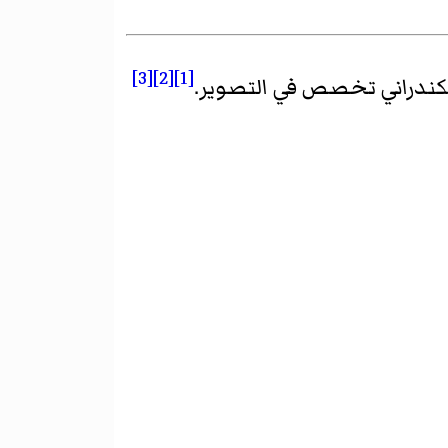
[3]
[2]
[1]
سكندراني تخصص في التصوير.