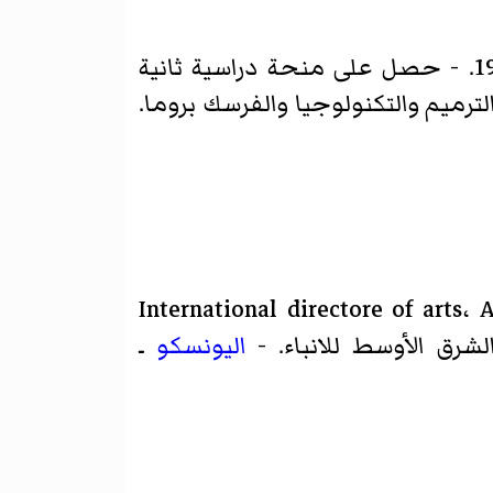
- حصل على منحة دراسية من الحكومة الإيطالية لمدة عام قضاها بمدينة روما 1954. - حصل على منحة دراسية ثانية
والفرسك
بروما.
عات عربية وإيطاليا وفرنسية وعالمية كثيرة منها : International directore of arts، Artists -
اليونسكو
ـ