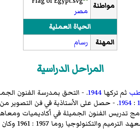
مواطنة
مصر
الحياة العملية
المهنة
رسام
المراحل الدراسية
لطب
ثم تركها
1944
. - التحق بمدرسة الفنون الجمي
:
1954
. - حصل على الأستاذية في فن التصوير من
امج تدريس الفنون الجميلة في أكاديميات ومعاهد إ
الصيفية 1956. - 