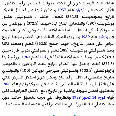
شارك عبد الواحد عزيز في ثلاث بطولات للعالم برفع الاثقال...
الأولى كانت في
طهران
عام
1957
وتمكن فيها من احتلال المركز
الرابع بمجموعته (362.5) كغم.. خلف : السوفيتي
فكتور
بوشوييف
(380) والبلغاري
ايفان ابادخييف
(372.5) والبولندي
يان
جيبولكوفسكي
(365).... ! اما مشاركته الثانية وهي الابرز.. فجاءت
في
وارشو
عام
1959
ونال بها المركز الثالث وهي أفضل نتيجة لرباع
عراقي على مدار التاريخ.. حيث جمع (362.5) كغم وضعته ثالثا
بعد السوفيتي بوشوييف (385)كغم والسوفيتي
اكوب فارادخيان
(370) كغم...وجاءت مشاركته الثالثة في
فيينا
عام
1961
.. ورفع فيها
(377.5) كغم واحتل بها المركز الرابع بعد الرباعين :
فالديمير
بازونوفسكي
(402.5)
والسوفيتي سيرجي لوباتين
(400) والبولندي
ماريان زيلنسكي
(395).. ! وقد كان بإمكان عزيز احتلال المركز الثاني
على الاقل في بطولة العالم التي اقيمت في
ستوكهولهم
عام
1958
وتحقيق أفضل نتيجة رياضية في تاريخ رفع الاثقال العراقية... لكن
قيام
ثورة 14 تموز 1958
والظروف التي مرت بالعراق حالت دون
مشاركته في تلك الدورة التي امتازت بارقامها التاهيلية الضعيفة !