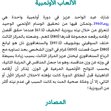
الألعاب الأولمبية
شارك عبد الواحد عزيز في دورة أولمبية واحدة هي
روما1960
..وتمكن فيها من تحقيق الوسام الأولمبي الوحيد
للعراق من خلال نيله برونزية الخفيف (67.5) عندما حقق أفضل
ارقامه برفعه مجموعة قدرها (380) كغم.. وضعته بالمركز الثالث
خلف السوفيتي بوشوييف (397.5) والسنغافوري
تان هو ليانغ
(380) حيث فصلت (400) غرام في الوزن الشخصي بعد تساويه مع
الرباع السنغافوري ليحتل عزيز المركز الثالث، بسبب زيادة بسيطة
في وزنه عن وزن منافسه، وهو ما جعل المنافس في المرتبة الثانية،
بحسب اللوائح الأولمبية المرعية في الوزن. يُذكر أن أرقامه
التاهيلية قبل أنطلاق الدورة كانت تؤهله لاحتلال المركز الأول أو
الثاني، إلا أن وعكة صحية المت به كانت السبب في عدم نيله أكثر
من البرونزية !
المصادر