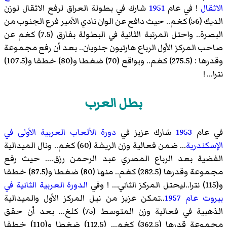
الاثقال
! في عام
1951
شارك في بطولة العراق لرفع الاثقال لوزن
الديك (56) كغم.. حيث دافع عن الوان نادي الأمير فرع الجنوب من
البصرة.. واحتل المرتبة الثانية في البطولة بفارق (7.5) كغم عن
صاحب المركز الأول الرباع
هارتيون جنويان
.. بعد أن رفع مجموعة
وقدرها : (275.5) كغم.. وبواقع (70) ضغطا و(80) خطفا و(107.5)
نترا... !
بطل العرب
في عام
1953
شارك عزيز في
دورة الألعاب العربية الأولى في
الإسكندرية
... ضمن فعالية وزن الريشة (60) كغم.. ونال الميدالية
الفضية بعد الرباع المصري
عبد الرحمن رزق
.... حيث رفع
مجموعة وقدرها (282.5) كغم.. منها (80) ضغطا و(87.5) خطفا
و(115) نترا..ليحتل المركز الثاني... ! وفي
الدورة العربية الثانية في
بيروت عام 1957
..تمكن عزيز من نيل المركز الأول والميدالية
الذهبية في فعالية وزن المتوسط (75) كلغ... بعد أن حقق
مجموعة قدرها (362.5) كغم... (112.5) ضغطا و(110) خطفا