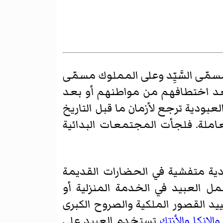
مّى السَّيِّد وعلى المملوك مسمّى
 اختطافهم من مواطنهم أو بعد
بودية ترجع لأزمان ما قبل التاريخ
املة. فلجأت المجتمعات البدائية
ودية متفشية في الحضارات القديمة
 العبيد في الخدمة المنزلية أو
د القصور الملكية والصروح الكبرى
والإنكا
والأزتك
تستخدم العبيد على