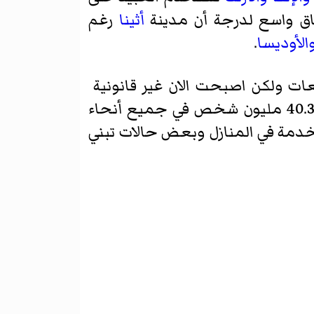
اق واسع لدرجة أن مدينة
أثينا
رغم
الأوديسا
.
ات ولكن اصبحت الان غير قانونية
وآخر دولة تم إلغاء العبودية فيها هي موريتانيا عام 1981م , ومع ذلك هناك أكثر من 40.3 مليون شخص في جميع أنحاء
لخدمة في المنازل وبعض حالات تبني