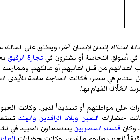
ة امتلاك إنسان لإنسان آخر، ويطلق على المالك مس
ون في أسواق النخاسة أو يشترون في
تجارة الرقيق
بعد
اهدائهم من قبل أهاليهم أو مالكهم. وممارسة الع
متنامٍ في مصر، فكانت الحاجة ماسة للأيدي الع
 المُلّاك القيام بها.
رات على مواطنهم أو تسديداً لدين. وكانت العب
 كانت حضارات
الصين
وبلاد الرافدين
والهند
تستعمل
. وكان
قدماء المصريين
يستعملون العبيد في تشيي
رقيقاً للعرب والروم والفرس. وكانت حضارات
المايا