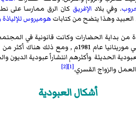
حروب
. وفي بلاد
الإغريق
كان الرق ممارسا على نط
لعبيد وهذا يتضح من كتابات
هوميروس
للإلياذة
و
من بداية الحضارات وكانت قانونية في المجتمع
دية الحديثة وأكثرهم انتشاراً عبودية الديون وا
[2]
[1]
لعمل والزواج القسري.
أشكال العبودية