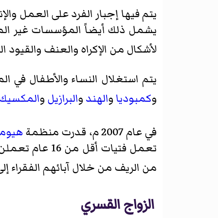
يتم فيها إجبار الفرد على العمل و
يشمل ذلك أيضاً المؤسسات غير الم
لأشكال من الإكراه والعنف والقيود 
يتم استغلال النساء والأطفال في ا
و
كمبوديا
و
الهند
و
البرازيل
و
المكسيك
في عام 2007 م، قدرت منظمة
هيومن
تعمل فتيات أقل
من الريف من خلال آبائهم الفقراء إ
الزواج القسري