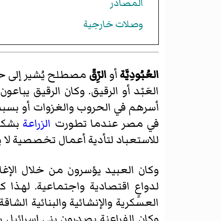
المصادر
وصلات خارجية
العُبُودِيَّة
أو
الرِّقّ
مصطلح يُشير إلى حال
العَبْد أو الرقيق. وكان الرقيق يباع
أسرهم في الحروب والغزوات أو بسبب 
في مصر عندما تطورت
الزراعة
بشكل 
للاستعباد لتأدية أعمال تخصصية لا يريد
وكان العبيد يؤسرون من خلال الإغا
لدواعٍ اقتصادية واجتماعية. لهذا
العسكرية والإنشائية والبنائية الشاقة
وكان الفراعنة يصدرون بني إسرائيل 