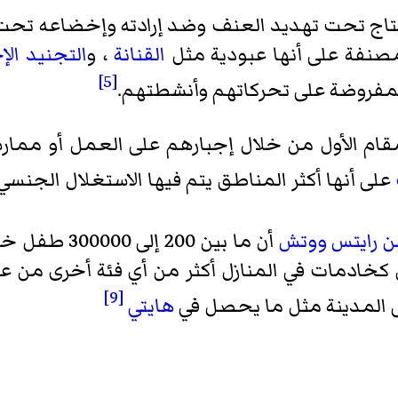
الإنتاج تحت تهديد العنف وضد إرادته وإخضاعه تح
صنفة على أنها عبودية مثل
القنانة
، و
التجنيد الإ
[5]
المفروضة على تحركاتهم وأنشطتهم.
لمقام الأول من خلال إجبارهم على العمل أو مما
على أنها أكثر المناطق يتم فيها الاستغلال الجنسي 
 رايتس ووتش
أن ما بين 200 إلى 300000 طفل خدموا كجنود في النزاعات الحالية
 من 16 عام تعملن كخادمات في المنازل أكثر من أي فئة أخرى 
[9]
لى المدينة مثل ما يحصل في
هايتي