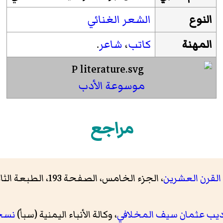
النوع
الشعر الغنائي
المهنة
كاتب
،
شاعر
.
موسوعة الأدب
مراجع
القرن العشرين
لأديب عثمان سيف المخلافي
، وكالة الأنباء اليمنية (سبأ)
نسخ