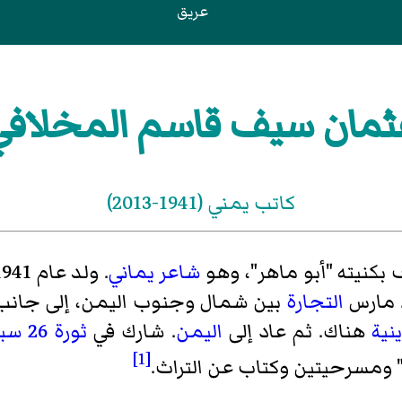
عريق
ثمان سيف قاسم المخلافي
كاتب يمني (1941-2013)
كنيته "أبو ماهر"، وهو
شاعر
يماني
. ولد عام 1941 في قرية
. مارس
التجارة
بين شمال وجنوب اليمن، إلى جان
نية
هناك. ثم عاد إلى
اليمن
. شارك في
ثورة 26 سبتمبر
[1]
ر" ومسرحيتين وكتاب عن التراث.