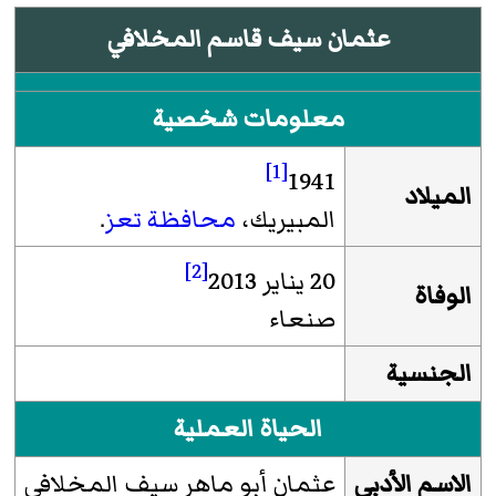
عثمان سيف قاسم المخلافي
معلومات شخصية
[1]
1941
الميلاد
المبيريك
،
محافظة تعز
.
[2]
20 يناير 2013
الوفاة
صنعاء
الجنسية
الحياة العملية
الاسم الأدبي
عثمان أبو ماهر سيف المخلافي