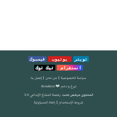
تويتر
يوتيوب
فيسبوك
انستقرام
تيك توك
سياسة الخصوصية
|
من نحن
|
إتصل بنا
تبرع و دعم ❤️ donation
المحتوى مرخص تحت
رخصة المشاع الإبداعي 3.0
شروط الإستخدام
|
إخلاء المسؤولية