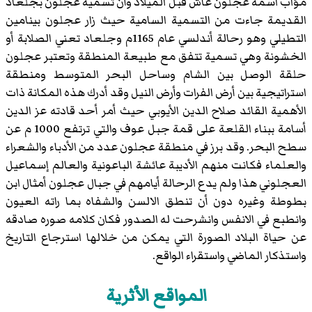
مؤاب اسمه عجلون عاش قبل الميلاد وأن تسمية عجلون بجلعاد
القديمة جاءت من التسمية السامية حيث زار عجلون بينامين
التطيلي وهو رحالة أندلسي عام 1165م وجلعاد تعني الصلابة أو
الخشونة وهي تسمية تتفق مع طبيعة المنطقة وتعتبر عجلون
حلقة الوصل بين الشام وساحل البحر المتوسط ومنطقة
استراتيجية بين أرض الفرات وأرض النيل وقد أدرك هذه المكانة ذات
الأهمية القائد صلاح الدين الأيوبي حيث أمر أحد قادته عز الدين
أسامة ببناء القلعة على قمة جبل عوف والتي ترتفع 1000 م عن
سطح البحر. وقد برز في منطقة عجلون عدد من الأدباء والشعراء
والعلماء فكانت منهم الأديبة عائشة الباعونية والعالم إسماعيل
العجلوني هذا ولم يدع الرحالة أيامهم في جبال عجلون أمثال ابن
بطوطة وغيره دون أن تنطق الالسن والشفاه بما راته العيون
وانطبع في الانفس وانشرحت له الصدور فكان كلامه صوره صادقه
عن حياة البلاد الصورة التي يمكن من خلالها استرجاع التاريخ
واستذكار الماضي واستقراء الواقع.
المواقع الأثرية