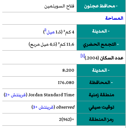
- محافظ عجلون
فلاح السويلمين
المساحة
2
- المدينة
4
كم²
(1٫5
ميل
)
-
التجمع الحضري
11٫6 كم² (4٫5 ميل مربع)
[1]
عدد السكان
(2004.)
- المدينة
8٬200
-
المحافظة
176٬080
منطقة زمنية
Jordan Standard Time
(
غرينتش +2
)
توقيت صيفي
observed
(
غرينتش +3
)
رمز المنطقة
+(962)2