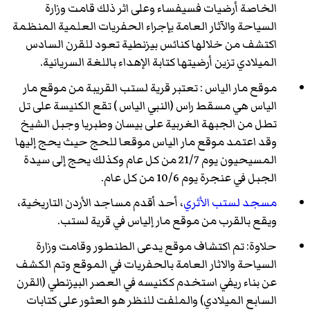
الخاصة أرضيات فسيفساء وعلى اثر ذلك قامت وزارة
السياحة والآثار العامة بإجراء الحفريات العلمية المنظمة
اكتشف من خلالها كنائس بيزنطية تعود للقرن السادس
الميلادي تزين أرضيتها كتابة الإهداء باللغة السريانية.
موقع مار الياس : تعتبر قرية لستب القريبة من موقع مار
الياس هي مسقط راس (النبي الياس ) تقع الكنيسة على تل
تطل من الجبهة الغربية على بيسان وطبريا وجبل الشيخ
وقد اعتمد موقع مار الياس موقعا للحج حيث يحج إليها
المسيحيون يوم 21/7 من كل عام وكذلك يحج إلى سيدة
الجبل في عنجرة يوم 10/6 من كل عام.
مسجد لستب الأثري
، أحد أقدم مساجد الأردن التاريخية،
ويقع بالقرب من موقع مار إلياس في قرية لستب.
حلاوة: تم اكتشاف موقع يدعى الطنطور وقامت وزارة
السياحة والاثار العامة بالحفريات في الموقع وتم الكشف
عن بناء ريفي استخدم ككنيسه في العصر البيزنطي (القرن
السابع الميلادي) والملفت للنظر هو العثور على كتابات