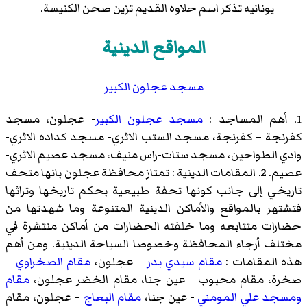
يونانيه تذكر اسم حلاوه القديم تزين صحن الكنيسة.
المواقع الدينية
مسجد عجلون الكبير
1. أهم المساجد :
مسجد عجلون الكبير
- عجلون، مسجد
كفرنجة – كفرنجة، مسجد الستب الاثري- مسجد كداده الاثري-
وادي الطواحين، مسجد ستات-راس منيف، مسجد عصيم الاثري-
عصيم. 2. المقامات الدينية : تمتاز محافظة عجلون بانها متحف
تاريخي إلى جانب كونها تحفة طبيعية بحكم تاريخها وتراثها
فتشتهر بالمواقع والأماكن الدينية المتنوعة وما شهدتها من
حضارات متتابعه وما خلفته الحضارات من أماكن منتشرة في
مختلف أرجاء المحافظة وخصوصا السياحة الدينية. ومن أهم
هذه المقامات :
مقام سيدي بدر
– عجلون،
مقام الصخراوي
–
صخرة، مقام محبوب - عين جنا، مقام الخضر عجلون،
مقام
ومسجد علي المومني
- عين جنا،
مقام البعاج
– عجلون، مقام