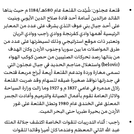
قلعة عجلون: شُيّدت القلعة عام 580هـ/1184 م حيث بناها
القائد عزالدين أسامة أحد قادة صلاح الدين الأيوبي وبنيت
على أحد جبال بني عوف اللذي يشرف على عدد من المعابر
الرئيسية أهمها وادي كفرنجة ووادي راجب ووادي الريان
وتعتبر ذات موقع استراتيجي وذلك لسيطرتها على عدد من
طرق المواصلات ما بين سوريا وجنوب الأردن وكان الهدف
من بنائها رصد تحركات الصليبين من حصن كوكب الهواء
(belovir) واستغلال مناجم الحديد في جبال عجلون التي
تسمى مغارة وردة وتدعم القلعة أربعة أبراج مربعة فتحت
في جدرانها نوافذ صغيرة ضيقه للسهام وقد ضربت القلعة
زلازل مدمره في عامي 1837 م و 1927 وما زالت وزارة السياحة
والاثار العامة تقوم بأعمال الصيانة والترميم وأعادت الجسر
المعلق على الخندق عام 1980 وتطل القلعة على غور
الأردن من بحيرة طبريا حتى البحر الميت.
راجب : أثناء التدريبات للقوات الخاصة اكتشف جلالة الملك
عبد الله الثاني المعظم وعندما كان أميرا وقائدا للقوات