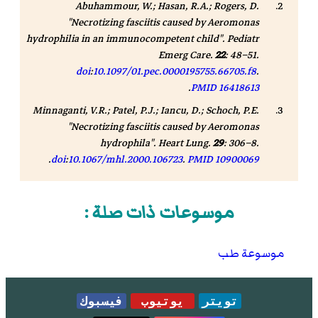
Abuhammour, W.; Hasan, R.A.; Rogers, D.
"Necrotizing fasciitis caused by Aeromonas
hydrophilia in an immunocompetent child".
Pediatr
Emerg Care
.
22
: 48–51.
doi
:
10.1097/01.pec.0000195755.66705.f8
.
.
PMID
16418613
Minnaganti, V.R.; Patel, P.J.; Iancu, D.; Schoch, P.E.
"Necrotizing fasciitis caused by Aeromonas
hydrophila".
Heart Lung
.
29
: 306–8.
.
doi
:
10.1067/mhl.2000.106723
.
PMID
10900069
موسوعات ذات صلة :
موسوعة طب
تويتر
يوتيوب
فيسبوك