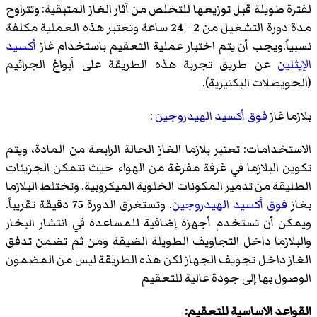
لفترة طويلة قبل توزيعها للتخلص من آثار الغاز المتبقية: وتتراوح
مدة دورة التشغيل من 2 - 24 ساعة وتعتبر هذه العملية مكلفة
نسبياً.ويجب أن يتم اختبار عملية التعقيم باستخدام غاز
أكسيد
الإيثلين
عن طريق تجربة هذه الطريقة على أبواغ الجراثيم
(الحويصلات البكتيرية).
بلازما غاز
فوق أكسيد الهيدروجين
:
الاستخدامات: تعتبر بلازما الغاز الحالة الرابعة من المادة، ويتم
تكوين البلازما في غرفة مفرغة من الهواء حيث تتمكن الجزيئات
الطليقة من تدمير المكونات الخلوية الميكروبية. وتختلط البلازما
بغاز
فوق أكسيد الهيدروجين
. وتستغرق الدورة 75 دقيقة تقريباً.
ويمكن أن تستخدم أجهزة إضافية للمساعدة في انتشار البخار
والبلازما داخل التجاويف الطويلة الضيقة ومن ثم تضمن تدفق
الغاز داخل تجويف الجهاز لكن هذه الطريقة ليس من المضمون
الوصول بها إلى جودة عالية للتعقيم
القواعد الاساسية للتعقيم: