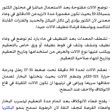
- توضع الالات مفتوحة بعد الاستعمال مباشرا في محلول الكلور
بنسبة(0.5) بحيث تكون مغمورة مدة لاتزيدعن 10دقائق في وعاء
معدنى لان الكلور يؤدى إلى تاكل النيكل والحديد والفلزات القابلة
للتاكسد وبواسطة فرشاة تنظيف الالات جيدا.
- تشطف المعدات بعد التنظيف في ماء بارد ثم توضع في وعاء
نظيف وتنشف وتلف في فوط نظيفه أو ورق خاص بالتعقيم
ويكتب عليها نوع الالات والغرض من استخدامها وتاريخ التعقيم
وتاريخ انتهاء صلاحية التعقيم.
- تعقم الالات لمدة 30 دقيقة تحت ضغط 15-17 رطل ودرجة
حرارة 121-123م وتنظم الالات بحيث يتخللها البخار لضمان
جفافها سريعا ويراعى في ترتيبها ان تكون الالات الثقيلة في قاع
الاتوكلاف والاخف عند السطح.
- يفتح غطاء الاتوكلاف بعد اتمام مدة التعقيم ليتسرب البخار
واعطاء الفرصة لتجف اللفة لان الرطوبة تسمح بنمو
البكتريا