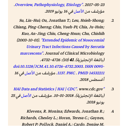
. 2017-05-23.
Overview, Pathophysiology, Etiology"
مؤرشف من
الأصل
في 16 يوليو 2019.
Su, Lin-Hui; Ou, Jonathan T.; Leu, Hsieh-Shong;
Chiang, Ping-Cherng; Chiu, Yueh-Pi; Chia, Ju-Hsin;
Kuo, An-Jing; Chiu, Cheng-Hsun; Chu, Chishih
(2003-10-01).
"Extended Epidemic of Nosocomial
Urinary Tract Infections Caused by Serratia
marcescens"
.
Journal of Clinical Microbiology
(باللغة الإنجليزية).
41
(10): 4726–4732.
doi
:
10.1128/JCM.41.10.4726-4732.2003
.
ISSN
0095-
14532211
PMID
.
PMC
.
1137
. مؤرشف من
الأصل
في 16
أغسطس 2018.
.
www.cdc.gov
"HAI Data and Statistics | HAI | CDC"
(باللغة الإنجليزية). 2018-01-10. مؤرشف من
الأصل
في 25
يونيو 2018
.
Klevens, R. Monina; Edwards, Jonathan R.;
Richards, Chesley L.; Horan, Teresa C.; Gaynes,
Robert P; Pollock, Daniel A.; Cardo, Denise M.