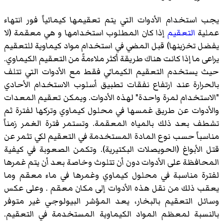
يجب استخدام الأدوات التي يتم تعقيمها كيمائياً فور انتهاء
عملية
التعقيم
إذا كان المطلوب استخدامها و هي معقمة (لا
يفضل تخزينها) قبل المضي في استخدام مواد كيماوية للتعقيم
يراعى ما إذا كانت هناك طريقة أكثر ملاءمةً من التعقيم الكيماوي.
حيث يستخدم التعقيم الكيمائي فقط مع الأدوات التي تتلف
بالحرارة عند ارتفاع نفقات تطبيق أسلوب الاستخدام الأحادي
"الاستخدام لمرة واحدة" لهذه الأدوات. ويمكن تعقيم المعدات
والأدوات عن طريق غمسها في محلول كيماوي وتركها لفترة ثم
تشطف بعد ذلك بالمياه المعقمة. وتستمر فترة الغمر زمناً
مناسباً حسب نوع المادة المستخدمة في التعقيم لكي تثمر عن
قتل الأبواغ (الحويصلات البكتيرية). وتكمن الصعوبة في كيفية
المحافظة على الأدوات دون أن تتلوث وخاصة بعد أن يتم غمرها
لفترة مناسبة في محلول كيماوي وغمرها في ماء معقم وما
يعقب ذلك من نقل هذه الأدوات إلى مكان معقم . وعلى عكس
وسائل التعقيم بالبخار، يعد المؤشر البيولوجي غير متوفر
بالنسبة لمعظم المواد الكيماوية المستخدمة في التعقيم.