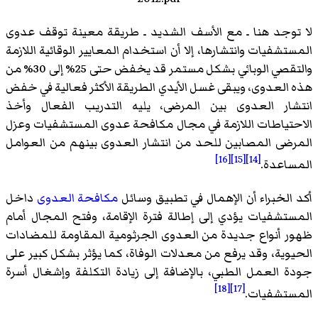
لا توجد هنا ـ مع الأسف الشديد ـ طريقة معينة توقف عدوى
المستشفيات وانتشارها، إلا أن استخدام المعايير الوقائية اللازمة
والتقصي الوبائي بشكل مستمر قد يخفض حتى 25% إلى 30% من
هذه العدوى، ويبقى غسل الأيدي الطريقة الأكثر فعالية في خفض
انتشار العدوى بين المرضى، يليه التدريب الفعال وأخذ
الاحتياطات اللازمة في مجال مكافحة عدوى المستشفيات وعزل
المرضى المصابين للحد من انتشار العدوى بينهم من العوامل
[16]
[15]
[14]
المساعدة.
أكد الخبراء أن الإهمال في تطبيق وسائل
مكافحة العدوى
داخل
المستشفيات يؤدي إلى إطالة فترة الإقامة، وفتح المجال أمام
ظهور أنواع جديدة من العدوى الجرثومية المقاومة للمضادات
الحيوية، وقد يرفع من معدلات الوفاة، كما يؤثر بشكل كبير على
جودة العمل الطبي، بالإضافة إلى زيادة التكلفة وإشغال أسرة
[18]
[17]
المستشفيات.