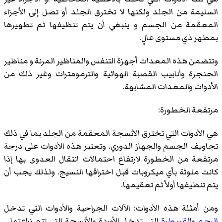
السليمة من الجلد ولكنها لا تخترق الجلد أو تصل إلى الأجزاء
المعقمة من الجسم و ينبغي أن يتم تنظيفها ثم تطهيرها
بمطهر ذي مستوى عالٍ.
وتتضمن هذه المعدات أجهزة التنفس والمناظير المرنة و مناظير
الحنجرة وأنابيب القصبة الهوائية والترمومترات وغير ذلك من
الأدوات والمعدات المشابهة.
مرتفعة الخطورة:
هي الأدوات التي تخترق الأنسجة المعقمة من الجلد بما في ذلك
تجاويف الجسم والجهاز الدوري. وتعتبر هذه الأدوات على درجة
مرتفعة من الخطورة لارتفاع احتمالات انتقال العدوى بها إذا
كانت ملوثة بأي ميكروبات قبل اختراقها النسيج. ولذلك يجب أن
يتم تنظيفها أولاً ثم تعقيمها.
ومن أمثلة هذه الأدوات: الآلات الجراحية والأدوات التي تدخل
الرحم
و
القسطرة
التي تدخل الأوردة والأنسجة التي تتم زراعتها ..