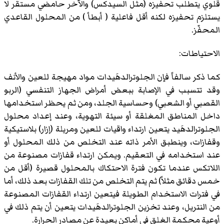
قلوي يتطلب تحفيزه (مثل السيدكس) والآخر حامضي مستقر لا
يستلزم تحفيزه لكنه أقل فاعلية ( أبطأ ) من المحلول القاعدي
المحفّز.
الاحتياطات:
كما ذكر سالفاً فإن الجلوترالدهَيدات مواد مهيجة للعين والأنف
وقد تتسبب في الإصابة ببعض أمراض الجهاز التنفسي (الربو
القصبي أو الشعبي) وحساسية الجلد، ومن ثم يحظر استخدامها
داخل المناطق المغلقة أو سيئة التهوية، وعند إعداد محلول
الجلوترالدهَيد يتعين ارتداء واقيات للعين ومريلة (إزار) بلاستيكية
وقفازات، وينطبق الأمر ذاته عند التخلص من ذلك المحلول أو
عند استخدامه في التعقيم. ويمكن ارتداء قفازات مصنوعة من
اللاتكس عندما تكون فترة الاحتكاك بالمحلول قصيرة (أقل من
خمس دقائق مثلاً) ثم يتم التخلص من تلك القفازات بعد ذلك، أما
في فترات الاستخدام الطويلة فيتعين ارتداء القفازات المصنوعة
من النتريل، وعند تخزين الجلوترالدهَيدات يتعين أن يتم ذلك في
أوعية محكمة الغلق في أماكن بعيدة عن مصادر الحرارة.