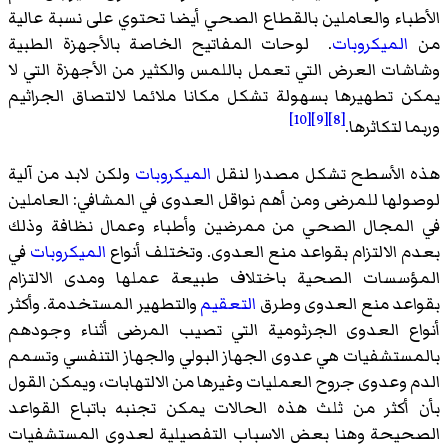
الأطباء والعاملين بالقطاع الصحي أيضا تحتوي على نسبة عالية
من
الميكروبات
. لوحات المفاتيح الخاصة بالأجهزة الطبية
وشاشات العرض التي تعمل باللمس والكثير من الأجهزة التي لا
يمكن تطهيرها بسهولة تشكل مكانا ملائما لالتصاق الجراثيم
[10]
[9]
[8]
وربما لتكاثرها.
هذه الأسطح تشكل مصدرا لنقل
الميكروبات
ولكن لابد من آلية
لوصولها للمرضى ومن أهم نواقل العدوى في المشافي: العاملين
في المجال الصحي من ممرضين وأطباء وعمال نظافة وذلك
بعدم الالتزام بقواعد منع العدوى. وتختلف أنواع
الميكروبات
في
المؤسسات الصحية باختلاف طبيعة عملها ومدى الالتزام
بقواعد منع العدوى وطرق
التعقيم
والتطهير المستخدمة. وأكثر
أنواع العدوى الجرثومية التي تصيب المرضى أثناء وجودهم
بالمستشفيات هي عدوى الجهاز البولي والجهاز التنفسي وتسمم
الدم وعدوى جروح العمليات وغيرها من الالتهابات، ويمكن القول
بأن أكثر من ثلث هذه الحالات يمكن تجنبه باتباع القواعد
الصحيحة وهنا بعض الاسباب التفصيلية لعدوى المستشفيات