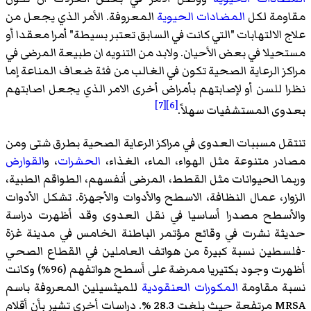
مقاومة لكل
المضادات الحيوية
المعروفة. الأمر الذي يجعل من
علاج الالتهابات "التي كانت في السابق تعتبر بسيطة" أمرا معقدا أو
مستحيلا في بعض الأحيان. ولابد من التنويه ان طبيعة المرضى في
مراكز الرعاية الصحية تكون في الغالب من فئة ضعاف المناعة إما
نظرا للسن أو لإصابتهم بأمراض أخرى الامر الذي يجعل اصابتهم
[7]
[6]
بعدوى المستشفيات سهلاً.
تنتقل مسببات العدوى في مراكز الرعاية الصحية بطرق شتى ومن
مصادر متنوعة مثل الهواء، الماء، الغذاء،
الحشرات
، و
القوارض
وربما الحيوانات مثل القطط، المرضى أنفسهم، الطواقم الطبية،
الزوار، عمال النظافة، الاسطح والأدوات والأجهزة. تشكل الأدوات
والأسطح مصدرا أساسيا في نقل العدوى وقد أظهرت دراسة
حديثة نشرت في وقائع مؤتمر الباطنة الخامس في مدينة غزة
-فلسطين نسبة كبيرة من هواتف العاملين في القطاع الصحي
أظهرت وجود بكتيريا ممرضة على أسطح هواتفهم (96%) وكانت
نسبة مقاومة
المكورات العنقودية
للميثسيلين المعروفة باسم
MRSA مرتفعة حيث بلغت 28.3 %. دراسات أخرى تشير بأن أقلام