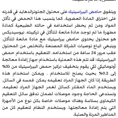
ويتفوق
حامض البيراسيتيك
على محلول الجلوترالدهايد في قدرته
على اختراق المادة العضوية. كما يتسبب هذا الحمض في تآكل
المواد ومن ثم يحظر استخدامه في حالته الطبيعية كمادة
مطهرة ما لم توجد مادة مانعة للتآكل في تركيبته. نيوسيديكس
هو محلول يحتوى حامض بيراسيتيك مع مادة مانعة للتآكل.
وينبغي اتباع توصيات الشركة المصنعة بالتخلص من المحلول
عقب مرور 24 ساعة من استخدامه. التعقيم باستخدام حمض
البيراسيتيك: قد تتم هذه العملية باستخدام جهاز إعادة معالجة
أوتوماتيكي لكي يقوم بتخفيف تركيز حمض البيراسيتيك من 35%
إلى 0.2% بحيث يصلح للاستخدام . ويمكن استخدام هذه
الطريقة إذا كان الجهاز المراد تعقيمه يمكن غمسه في السائل.
ويستخدم الماء المفلتر كسائل لغمر الجهاز المراد تعقيمه.
وتستدعى الحاجة وجود موصلات لضمان تدفق سائل التعقيم
الكيماوى بسلاسة وهناك موصلات خاصة بكل نوع من الأجهزة
التي يتم إعادة معالجتها. ويستخدم النظام لتعقيم كل من
المناظير المرنة والصلبة.