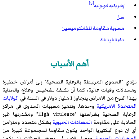
[5]
إشريكية قولونية
سل
معوية مقاومة للفانكوميسين
داء الفيالقة
أهم الأسباب
تؤدي "العدوى المرتبطة بالرعاية الصحية" إلى أمراض خطيرة
ومعدلات وفيات عالية، كما أن تكلفة تشخيص وعلاج والعناية
بهذا النوع من الامراض يتجاوز 1 مليار دولار في السنة في
الولايات
المتحدة الامريكية
وحدها. وتتميز مسببات العدوى في مراكز
الرعاية الصحية بشراستها "High virulence" ومقدرتها غير
العادية على مقاومة
المضادات الحيوية
بشكل متعدد ومتزامن
أي ان نوع البكتيريا الواحد يكون مقاوما لمجموعة كبيرة من
المضادات الحيوية
ووصل الامر في بعض العزلات ان تكون