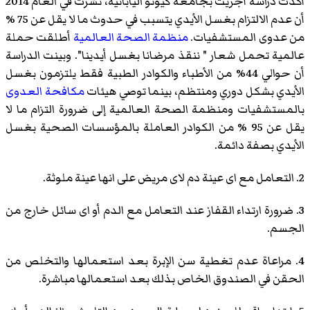
أكدت دراسة أجريت بجامعة كيوتو اليابانية، نشرت في العام 2014
أن عدم الالتزام بغسل الأيدي يتسبب في حدوث ما لا يقل عن 75 %
من عدوى المستشفيات.
منظمة الصحة العالمية
أطلقت حملة
عالمية تحمل شعار " ننقذ مرضانا بغسل أيدينا". وبينت الدراسة
أن حوالي 44% من الأطباء والكوادر الطبية فقط يلتزمون بغسل
الأيدي بشكل دوري ومنتظم، بينما توصي هيئات
مكافحة العدوى
بالمستشفيات ومنظمة الصحة العالمية إلى ضرورة التزام ما لا
يقل عن 95 % من الكوادر العاملة بالمؤسسات الصحية بغسل
الأيدي بصفة دائمة.
2. التعامل مع اى عينة دم لاى مريض على انها عينة ملوثة.
3. ضرورة ارتداء القفاز عند التعامل مع الدم أو اى سائل خارج من
الجسم.
4. مراعاة عدم تغطية سن الإبرة بعد استعمالها والتخلص من
الحقن في الصندوق الخاص بذلك بعد استعمالها مباشرة.