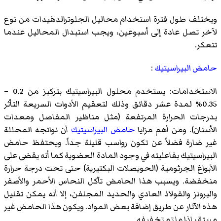
ويختلف طول فترة استخدام محاليل الجلوترالدهَيدات من نوع
لآخر تصل عادة إلى أسبوعين، ويجب استبدال المحاليل عندما
تتعكر.
حامض البيراسيتيك
:
الاستخدامات: يستخدم محلول البيراسيتيك بتركيز من 0.2 –
0.35% لمدة عشر دقائق وذلك لتعقيم الأدوات السريعة التأثر
بدرجات الحرارة المرتفعة (مثل مناظير المفاصل ومعدات
الأسنان). ومن أهم مزايا
حامض البيراسيتيك
أن نواتجه المحللة
غير ضارة فضلاً عن تكون رواسب قليلة جداً. ويحتفظ حامض
البيراسيتيك بفاعليته في وجود المادة العضوية كما أنه يقضى على
الأبواغ الجرثومية (الحويصلات البكتيرية) حتى تحت درجة حرارة
منخفضة. ويسبب هذا الحامض تآكل النحاس الأحمر والأصفر
والبرونز والفولاذ العادي والحديد المجلفن، إلا أنه يمكن تقليل
هذه الآثار عن طريق إضافة بعض المواد. ويكون هذا الحامض غير
مستقر إذا ما تم تخفيفه.