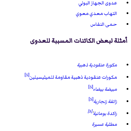
عدوى الجهاز البولي
التهاب معدي معوي
حمى النفاس
أمثلة لبعض الكائنات المسببة للعدوى
مكورة عنقودية ذهبية
[5]
مكورات عنقودية ذهبية مقاومة للميثيسيلين
[5]
مبيضة بيضاء
[5]
زائفة زنجارية
[5]
راكدة بومانية
'
مطثية عسيرة