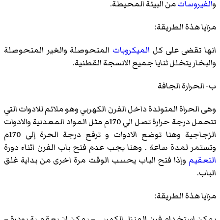
و
الفيروسات
من البيئة المحيطة.
مزايا هذة الطريقة:
انها تقضى على كل
الميكروبات
المتحوصلة والغير المتحوصلة
والبخار يتخلل ثنايا جميع الانسجة القطنية.
ب‌- الحرارة الجافة
وهى الحراة المتولدة داخل الفرن الكهربي وهو ملائم للادوات التي
تتحمل درجة حرارة تصل الي 170م مثل المواد المعدنية والادوات
الزجاجية وهنا توضع الادوات و ترفع درجة الحرة إلى 170م
وتستمر لمدة ساعة . وهنا يجب عدم فتح باب الفرن اثناء دورة
التعقيم
وإذا فتح الباب يحسب الوقت مرة اخرى من بداية غلق
الباب.
مزايا هذة الطريقة:
يمكن استخدام فرن المنزل الكهربى – يمكن ان يعقم بة بودرة –