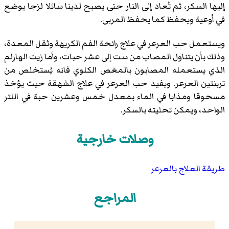
إليها السكر، ثم تُعاد إلى النار حتى يصبح لدينا سائلا لزجا يوضع
في أوعية ويحفظ كما يحفظ المربى.
ويستعمل حب العرعر في علاج رائحة الفم الكريهة وثقل المعدة،
وذلك بأن يتناول المصاب من ست إلى عشر حبات، وأما زيت الهارلم
الذي يستعمله المصابون بالمغص الكلوي فانه يُستخلص من
تربنتين العرعر. ويفيد حب العرعر في علاج الشهقة حيث يؤخذ
مسحوقا ومذابا في الماء بمعدل خمس وعشرين حبة في اللتر
الواحد، ويمكن تحليته بالسكر.
وصلات خارجية
طريقة العلاج بالعرعر
المراجع