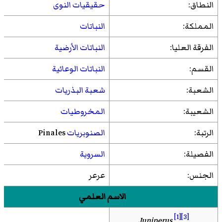
النطاق:
حقيقيات النوى
المملكة:
النباتات
الفرقة العليا:
النباتات الأرضية
القسم:
النباتات الوعائية
الشعبة:
شعبة البذريات
الشعيبة:
المخروطيات
الرتبة:
الصنوبريات
Pinales
الفصيلة:
السروية
الجنس:
عرعر
الاسم العلمي
[1]
[3]
Juniperus