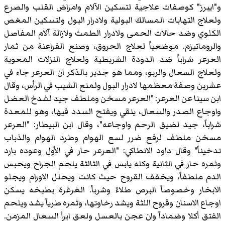
و"ايبرز" كوصفات علاجية لتسكين الآلام وامراض القلب والصرع
ولعلاج التهابات المسالك البولية ولادرار البول ولتسكين المغص
الكلوي وضد حالات الحمى ولادرار الطمث ولازالة آلام المفاصل
والروماتيزم. موضعياً لعلاج الحروق، وصنع الفراعنة من ثمار
العرعر شراباً ضد الدودة الشريطية ولعلاج النزلات المعوية
ولعلاج السعال والربو، ومما هو جدير بالذكر ان العرعر جاء في
عشرين وصفة معظمها لادرار البول ولمنع الشيب في الرأس، وقال
ابن سينا عن العرعر: "العرعر مسخن وملطف جيد لشدخ العضل
واوجاع الصدر والسعال، ينقي ويفتح السدد فيها، وهو للمعدة
شراباً، جيد لضيق الرحم واوجاعه"، وقال ابن البيطار: "العرعر
مسخن ملطف لرفع ضرر لسع الهوام وطرد الهوام والذباب
تدخيناً" وقال داود الانطاكي: "العرعر حار في الأول وعوده بارد
وثمره حار في الثانية وكله يابس في الثالثة يلحم الجراح ويحبس
الدم ملطفاً، ويخفف القروح حيث كانت ويحلل الاورام ويجلو
الابخار وخصوصاً البرص طلاءً وشرباً. الغرغرة بطبخه يسكن
اوجاع الاسنان وقروح اللثة ويشد رخاوتها، وثمره طرياً يشد ويلحم
الفتق أكلا وضماداً وان عجن بالعسل ولعق ابرأ السعال المزمن.