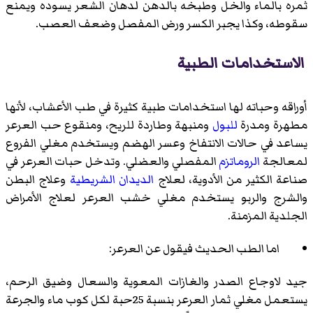
ثمره بالماء والخل وطبخه بالدهن لدهان الشعر يسوده ويمنع
سقوطه، وكذا يجبر الكسر ورض المفصل وضعف العصب.
الاستخدامات الطبية
أوراقه وحباته لها استخدامات طبية كثيرة في طب الأعشاب، لأنها
مطهرة ومدرة
للبول
ومنبهة وطاردة للريح، ومنقوع حب العرعر
يساعد في حالات الانتفاخ وعسر الهضم ويستخدم مغلي الفروع
لمعالجة
الروماتزم
المفصلي والعضلي. وتدخل حبات العرعر في
صناعة الكثير من الأدوية، لعلاج
الديدان الشريطية
وعلاج البطن
والشرج والربو يستخدم مغلي خشب العرعر لعلاج الأمراض
الجلدية المزمنة.
اما الطب الحديث فيقول عن العرعر:
جيد لاوجاع الصدر والغازات المعوية والسعال وضيق الرحم،
يستعمل مغلي ثمار العرعر بنسبة 25حبة لكل كوب ماء والجرعة