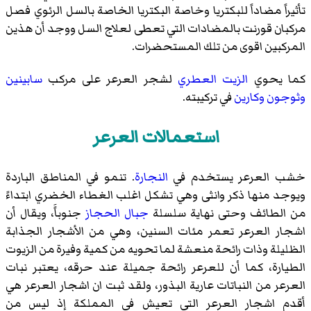
تأثيراً مضاداً للبكتريا وخاصة البكتريا الخاصة بالسل الرئوي فصل
مركبان قورنت بالمضادات التي تعطى لعلاج السل ووجد أن هذين
المركبين اقوى من تلك المستحضرات.
كما يحوي
الزيت العطري
لشجر العرعر على مركب
سابينين
وثوجون
وكارين
في تركيبته.
استعمالات العرعر
خشب العرعر يستخدم في
النجارة
. تنمو في المناطق الباردة
ويوجد منها ذكر وانثى وهي تشكل اغلب الغطاء الخضري ابتداءً
من الطائف وحتى نهاية سلسلة
جبال الحجاز
جنوباًَ، ويقال أن
اشجار العرعر تعمر مئات السنين، وهي من الأشجار الجذابة
الظليلة وذات رائحة منعشة لما تحويه من كمية وفيرة من الزيوت
الطيارة، كما أن للعرعر رائحة جميلة عند حرقه، يعتبر نبات
العرعر من النباتات عارية البذور، ولقد ثبت ان اشجار العرعر هي
أقدم اشجار العرعر التي تعيش في المملكة إذ ليس من