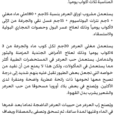
المناسبة ثلاث اكواب يومياً.
يستعمل مشروب اوراق العرعر بنسبة 25جم + 180ملي ماء مغلي
+ 5جم نترات البوتاسيوم + 15جم عسل نقي والجرعة من 2إلى
3أكواب يومياً وذلك لعلاج عسر البول وحصوات المجاري البولية
والاستسقاء.
يستعمل مغلي العرعر 20جم لكل كوب ماء والجرعة من 3
4اكواب يوميا وذلك لعلاج الأمراض الجلدية المزمنة والبثور
والدمامل. يستعمل حب العرعر في المستحضرات الطبية أكثر
مما يستعمل في المأكولات، ولكن هذا لا يمنع من أن نفيد من
خواصه التي تجعل بعض الطيور تقبل عليه بنهم شديد إلى درجة
تصبح معها لحومها ذات رائحة عطرية واضحة ومنفرة لدى
الآكلين. ويُصنع في بعض بلاد أوروبا مسحوقا من حب العرعر
والشعير يشرب بدل القهوة.
ويُصنع رُب العرعر من حبيبات العرعر الناضجة تماما بعد غمرها
في الماء وغليها لمدة ساعة، ثم تسحق وتصفى بالمصفاة ويضاف