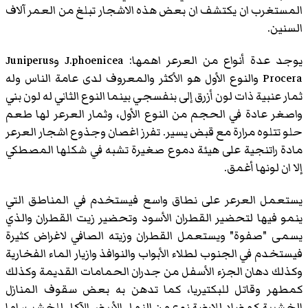
المستغرب ان يكتشف ان بعض هذه الاشجار تبلغ من العمر آلاف
السنين.
يوجد عدة أنواع من العرعر اهمها: J.phoenicea وJuniperus
Procera والنوع الأول هو الأكثر والمعروف لدى عامة الناس وله
ثمار عنبية ذات لون أزرق إلى بنفسجي بينما النوع الثاني له لون بني
واصغر عادة في الحجم من النوع الأول، وثمار العرعر لها طعم
حلو تتلوه مرارة مع قبض يسير. تفرز اغصان وجذوع اشجار العرعر
مادة راتنجية على هيئة دموع صغيرة تشبه في شكلها المصطكي
إلا ان لونها أغمق.
يستعمل العرعر على نطاق واسع فيستخدم في المناطق التي
ينمو فيها لتحضير القطران الأسود وتحضير زيت القطران والذي
يسمى "صفوة" ويستعمل القطران وزيته الصافي لاغراض كثيرة
فيستخدم في الجنوب لطلاء الأبواب والنوافذ وازيار الماء الفخارية
وكذلك دهان الجزء الأسفل من جدران الحمامات القديمة وكذلك
كمطهر وقاتل للبكتيريا، كما تدهن به بعض سقوف المنازل
الخشبية كمضاد للارضة نوع من النمل الأبيض الآكل للخشب، اما