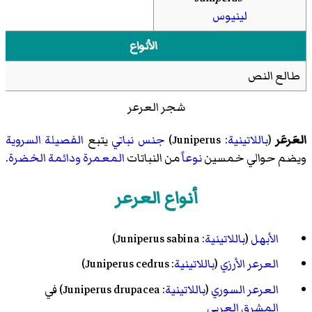
لينيوس
الأنواع
طالع النص
شجر العرعر
العَرعَر
(
باللاتينية
:
Juniperus
)
جنس
نباتي
يتبع
الفصيلة
السروية
ويضم حوالي خمسين
نوعاً
من النباتات
المعمرة
ودائمة الخضرة
.
أنواع العرعر
الأبهل
(
باللاتينية
:
Juniperus sabina
)
العرعر الأرزي
(
باللاتينية
:
Juniperus cedrus
)
العرعر السوري
(
باللاتينية
:
Juniperus drupacea
) في
المشرق العربي