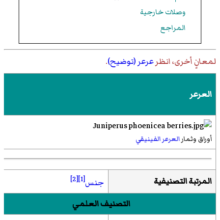
وصلات خارجية
المراجع
لمعانٍ أخرى، انظر
عرعر (توضيح)
.
العرعر
أوراق وثمار
العرعر الفينيقي
[2]
[1]
المرتبة التصنيفية
جنس
التصنيف العلمي