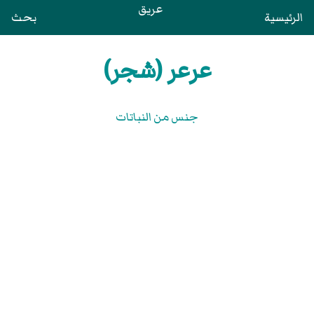
عريق
الرئيسية
بحث
عرعر (شجر)
جنس من النباتات