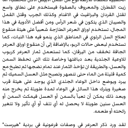
زيت القطران والمعروف بالصفوة فيستخدم على نطاق واسع
لقتل القردان والبراغيث في الاغنام وكذلك الجرب وقتل القمل
والصيبان الذي يتكون في شعر الرأس ومن أفضل الأدوية في هذا
المجال، تستخدم اوراق العرعر الطازجة شعبياً على هيئة منقوع
لعلاج السل الرئوي في المناطق الذي ينمو فيه هذا النبات، كما
تستخدم لبعض حالات الربو، بالإضافة إلى أن منقوع اوراق العرعر
الجافة تخفف من اليرقان، كما تستعمل ثمار العرعر كربوب
للاوعية الجلدية بعد دباغتها وخاصة تلك التي تحفظ السمن
والعسل، والطريقة ان تؤخذ الثمار عند تمام نضجها ثم تطبخ مع
كمية قليلة من الماء حتى تنصهر وتصبح مثل العسل السميك ثم
يبرد ويوضع داخل الوعاء الجلدي الذي يوجد على هيئة قرب
صغيرة ويترك هذا السائل في الوعاء لمدة طويلة ثم يخرج منه
وبعد ذلك يمكن أن تعبأ بالسمن أو العسل فيمكث السمن أو
العسل سنين طويلة لا يحصل له أي تلف أو أي تأثير ولا تتغير
رائحته أو طعمه.
لقد ورد ذكر العرعر في وصفات فرعونية في بردية "هيرست"