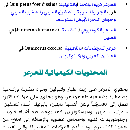
العرعر كريه الرائحة
(
باللاتينية
:
Juniperus foetidissima
) في
غرب
الجزيرة العربية
والمشرق العربي
والمغرب العربي
وحوض البحر الأبيض المتوسط
العرعر الكوماروفي
(
باللاتينية
:
Juniperus komarovii
) في
الصين
عرعر المرتفعات
(
باللاتينية
:
Juniperus excelsa
) في
المشرق العربي
وتركيا
واليونان
المحتويات الكيميائية للعرعر
يحتوي العرعر على زيت طيار وانيولين ومواد سكرية وراتنجية
وصمغية وشمعية طعمها مر، وهو يحتوي على مركبات كثيرة
تصل إلى 80مركباً وكان أهمها باينين، بايونيك أسد، كامفين،
سدرال، سيدرين، وسيسكوتربين كما يوجد فيه أشباه قلويات
وجلوكوزيدات قلبية واحماض عضوية بالإضافة إلى املاح من
اهمها الكالسيوم، ومن أهم المركبات المفصولة والتي اعطت