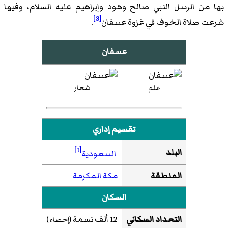
بها من الرسل النبي صالح وهود وإبراهيم عليه السلام، وفيها
[3]
شرعت صلاة الخوف في غزوة عسفان
.
عسفان
علم
شعار
تقسيم إداري
[1]
البلد
السعودية
المنطقة
مكة المكرمة
السكان
التعداد السكاني
12 ألف نسمة
(إحصاء )