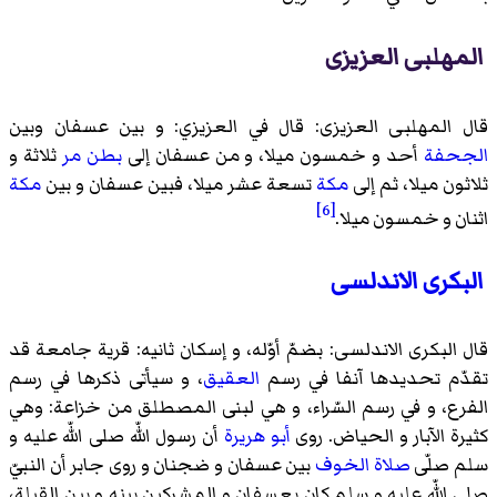
المهلبی العزیزی
قال المهلبی العزیزی: قال في العزيزي: و بين عسفان وبين
الجحفة
أحد و خمسون ميلا، و من عسفان إلى
بطن مر
ثلاثة و
ثلاثون ميلا، ثم إلى
مكة
تسعة عشر ميلا، فبين عسفان و بين
مكة
[6]
اثنان و خمسون ميلا.
البکری الاندلسی
قال البکری الاندلسی: بضمّ أوّله، و إسكان ثانيه: قرية جامعة قد
تقدّم تحديدها آنفا في رسم
العقيق
، و سيأتى ذكرها في رسم
الفرع، و في رسم السّراء، و هي لبنى المصطلق من خزاعة: وهي
كثيرة الآبار و الحياض. روى
أبو هريرة
أن رسول اللّه صلى اللّه عليه و
سلم صلّى
صلاة الخوف
بين عسفان و ضجنان و روى جابر أن النبيّ
صلى اللّه عليه و سلم كان بعسفان و المشركين بينه و بين القبلة،