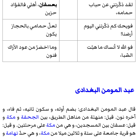
لقد ذكّرتني عن حباب
بعسفان
، أهلي فالفؤاد
حمامه،
حزين
فويحك كم ذكّرتني اليوم
لعلّ حمامي بالحجاز
أرضنا!
يكون
فو الله لا أنساك ما هبّت
وما اخضرّ من عود الأراك
الصّبا،
فنون
عبد المومن البغدادی
قال عبد المومن البغدادی: بضم أوله، و سكون ثانيه، ثم فاء، و
آخره نون. قيل: منهلة من مناهل الطريق، بين
الجحفة
و
مكة
و
قيل: عسفان بين المسجدين، و هي من
مكة
على مرحلتين. و قيل:
هو قرية جامعة على ستة و ثلاثين ميلا من
مكة
، و هي حدّ
تهامة
و