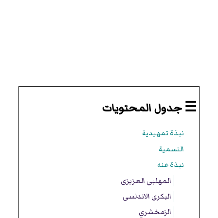
☰ جدول المحتويات
نبذة تمهيدية
التسمية
نبذة عنه
المهلبی العزیزی
البکری الاندلسی
الزمخشري