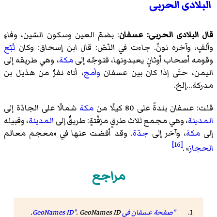
البلادی الحربی
قال البلادی الحربی:
عسفان
: بضمّ العين وسكون السّين، وفاءٍ
وألفٍ، وآخره نونٌ. جاءت في النّصّ: قال ابن إسحاق: وكان
تُبّع
وقومه أصحاب أوثانٍ يعبدونها، فتوجّه إلى
مكة
، وهي طريقه إلى
اليمن
، حتّى إذا كان بين عسفان
وأمج
، أتاه نفرٌ من هذيل بن
مدركة...إلخ.
قلت: عسفان بلدةٌ على 80 كيلًا من
مكة
شمالًا على الجادّة إلى
المدينة
، وهي مجمع ثلاث طرقٍ مزفّتةٍ: طريقٌ إلى
المدينة
، وقبيله
إلى
مكة
، وآخر إلى
جدّة
. وقد أفضت عنها في «معجم معالم
[16]
الحجاز
» .
مراجع
"صفحة عسفان في GeoNames ID"
GeoNames ID
.
.