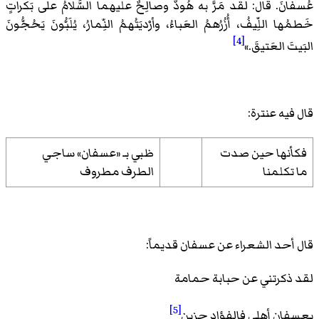
عُسفانَ. قال: لقد مَرَّ به هُودٌ وصالِحٌ عليهما السَّلامُ على بَكراتٍ
خَطمُها اللِّيفُ، أُزُرُهمُ العَباءُ، وأرْديَتُهمُ النِّمارُ، يُلَبُّونَ يَحُجُّونَ
[4]
البَيتَ العَتيقَ.
»
قال فيه عنترة:
فكأنها حين صدت
ظبي بـ «عسفان» ساجي
ما تكلمنا
الطرف مطروف
قال أحد الشعراء عن عسفان قديماً:
لقد ذكرتني عن حبابة حمامة
[5]
بعسفان أهلي فالفؤاد حزين