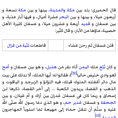
قال الحمیری: بلد بين
مكة
والمدينة
، بينها و بين
مكة
تسعة و
أربعون ميلا، و بينها و بين
البحر
عشرة أميال، و فيها آبار عذبة، و
بين عسفان و
قديد
أربعة و عشرون ميلا، و عسفان كثيرة الأهل
خصيبة، ماؤها من الآبار، و قال كثّير:
قلن عسفان ثم رحن عشاء
قاطعات
ثنّية من غزال
و كان
تُبّع
ملك
اليمن
أتاه نفر من
هذيل
، و هو بين عسفان و
أمج
[12]
(هو وادي خليص حاليا
)، فقالوا له: أيها الملك، ألا ندلك على بيت
مال داثر أغفلته الملوك قبلك، فيه اللؤلؤ و الزبرجد و الياقوت و
الذهب و الفضة، يريدون الكعبة ... إلى آخر القصة، ذكرها ابن
إسحاق و ربما كان في عسفان غدران بين أراك و أم غيلان، و بين
الجحفة
و عسفان
غدير خم
، و هو الذي دعا رسول اللّه صلّى اللّه
عليه و سلّم أن تنقل حماه إلى مهيعة لما استوبأ المهاجرون
[13]
المدينة
.