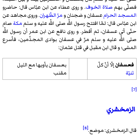
فصلّى بهم
صلاة الخوف
. و روى عطاء عن ابن عبّاس قال: حاضرو
المسجد الحرام
عسفان و ضجنان و
مرّ الظّهران
. وروى مجاهد عن
ابن عبّاس قال: لمّا افتتح رسول اللّه صلى اللّه عليه و سلم
مكة
صام
حتّى أتى عسفان، ثم أفطر. و روى نافع عن ابن عمر أن رسول اللّه
صلى اللّه عليه و سلم مرّ في عسفان بوادى المجذّمين، فأسرع
المشى؛ و قال ابن مقبل في قتل عثمان:
فعسفان
إلّا أنّ كلّ
بعسفان يأويها مع الليل
ثنيّة
مقنب
[7]
الزمخشري
[8]
قال الزمخشری: موضع.