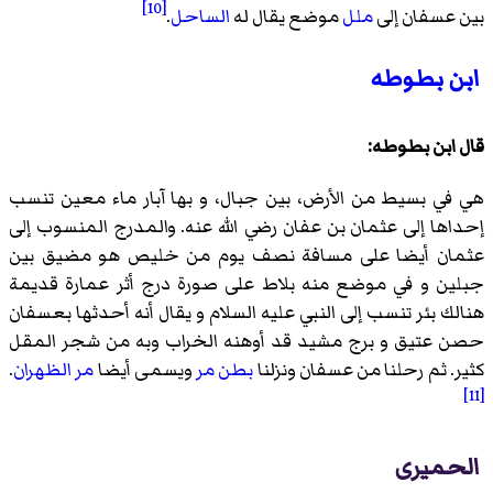
[10]
بين عسفان إلى
ملل
موضع يقال له
الساحل
.
ابن بطوطه
قال ابن بطوطه:
هي في بسيط من الأرض، بين جبال، و بها آبار ماء معين تنسب
إحداها إلى عثمان بن عفان رضي الله عنه. والمدرج المنسوب إلى
عثمان أيضا على مسافة نصف يوم من خليص هو مضيق بين
جبلين و في موضع منه بلاط على صورة درج أثر عمارة قديمة
هنالك بئر تنسب إلى النبي عليه السلام و يقال أنه أحدثها بعسفان
حصن عتيق و برج مشيد قد أوهنه الخراب وبه من شجر المقل
كثير. ثم رحلنا من عسفان ونزلنا
بطن مر
ويسمى أيضا
مر الظهران
.
[11]
الحمیری