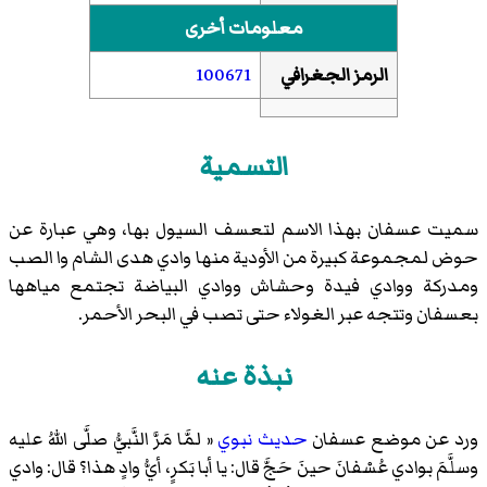
معلومات أخرى
الرمز الجغرافي
100671
التسمية
سميت عسفان بهذا الاسم لتعسف السيول بها، وهي عبارة عن
حوض لمجموعة كبيرة من الأودية منها وادي هدى الشام وا الصب
ومدركة ووادي فيدة وحشاش ووادي البياضة تجتمع مياهها
بعسفان وتتجه عبر الغولاء حتى تصب في البحر الأحمر.
نبذة عنه
ورد عن موضع عسفان
حديث نبوي
«
لمَّا مَرَّ النَّبيُّ صلَّى اللهُ عليه
وسلَّمَ بوادي عُسْفانَ حينَ حَجَّ قال: يا أبا بَكرٍ، أيُّ وادٍ هذا؟ قال: وادي