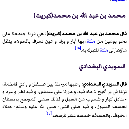
محمد بن عبد الله بن محمد(کبریت)
قال محمد بن عبد الله بن محمد(کبریت):
هي قرية جامعة على
نحو يومين من
مكة
، بها آبار و برك و عين تعرف بالعولاء، ينقل
[14]
ماؤها إلى
مكة
للتبرك به.
السويدي البغدادي
قال السويدي البغدادي:
و تليها مرحلة بين عسفان و وادي فاطمة،
نزلنا في بر أفيح لا ماء فيه. و مررنا على عسفان، و فيه ثغر و عرذ و
جنادل كبار و شعوب من السيل و لذلك سمي الموضع بعسفان
لعسف السيول، و فيه صلى النبي- صلى الله عليه وسلم- صلاة
[15]
الخوف، والمسافة خمسة عشر فرسخا.