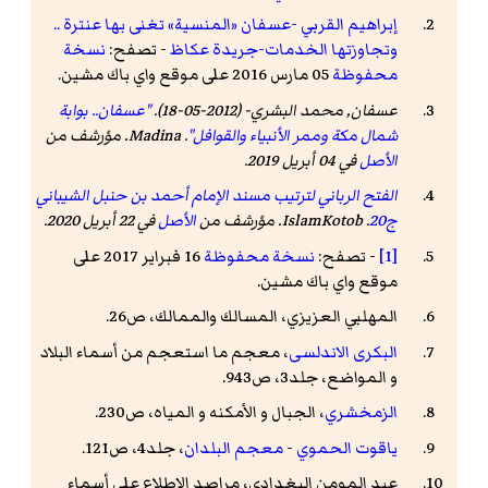
إبراهيم القربي -عسفان «المنسية» تغنى بها عنترة ..
وتجاوزتها الخدمات-جريدة عكاظ
- تصفح:
نسخة
محفوظة
05 مارس 2016 على موقع واي باك مشين.
عسفان, محمد البشري- (2012-05-18).
"عسفان.. بوابة
شمال مكة وممر الأنبياء والقوافل"
.
Madina
. مؤرشف من
الأصل
في 04 أبريل 2019
.
الفتح الرباني لترتيب مسند الإمام أحمد بن حنبل الشيباني
ج20
. IslamKotob. مؤرشف من
الأصل
في 22 أبريل 2020.
[1]
- تصفح:
نسخة محفوظة
16 فبراير 2017 على
موقع واي باك مشين.
المهلبي العزيزي، المسالك والممالك، ص26.
البکری الاندلسی
، معجم ما استعجم من أسماء البلاد
و المواضع، جلد3، ص943.
الزمخشري
، الجبال و الأمکنه و المیاه، ص230.
ياقوت الحموي
-
معجم البلدان
، جلد4، ص121.
عبد المومن البغدادی، مراصد الاطلاع على أسماء