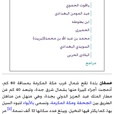
ياقوت الحموي
عبد المومن البغدادی
ابن بطوطه
الحمیری
محمد بن عبد الله بن محمد(کبریت)
السويدي البغدادي
البلادی الحربی
مراجع
عسفان
بلدة تقع شمال غرب مكة المكرمة بمسافة 80 كم،
أدمجت أجزاء كبيرة منها بشمال شرق جدة، وتبعد 40 كم عن
مطار الملك عبد العزيز الدولي بجدة، وهي منهل من مناهل
الطريق بين
الجحفة
ومكة المكرمة
، وتسمى
بالأبواء
لتبوء السيل
[2]
بها، كما يكثر فيها النخيل. ويبلغ عدد سكانها 12 ألف نسمة.
مر