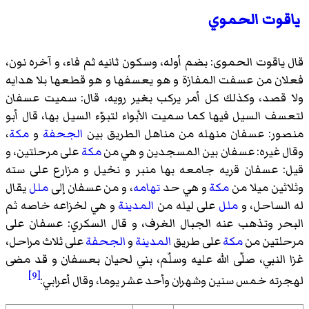
ياقوت الحموي
قال یاقوت الحموی: بضم أوله، وسكون ثانيه ثم فاء، و آخره نون،
فعلان من عسفت المفازة و هو يعسفها و هو قطعها بلا هدايه
ولا قصد، وكذلك كل أمر يركب بغير رويه، قال: سميت عسفان
لتعسف السيل فيها كما سميت الأبواء لتبوّء السيل بها، قال أبو
منصور: عسفان منهله من مناهل الطريق بين
الجحفة
و
مكة
،
وقال غيره: عسفان بين المسجدين و هي من
مكة
على مرحلتين، و
قيل: عسفان قريه جامعه بها منبر و نخيل و مزارع على سته
وثلاثين ميلا من
مكة
و هي حد
تهامه
، و من عسفان إلى
ملل
يقال
له الساحل، و
ملل
على ليله من
المدينة
و هي لخزاعه خاصه ثم
البحر وتذهب عنه الجبال الغرف، و قال السكري: عسفان على
مرحلتين من
مكة
على طريق
المدينة
و
الجحفة
على ثلاث مراحل،
غزا النبي، صلّى الله عليه وسلّم، بني لحيان بعسفان و قد مضى
[9]
لهجرته خمس سنين وشهران وأحد عشر يوما، وقال أعرابي: