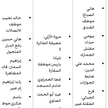
هاني
الصباغ:
خالد نجيب:
موظف
موظف
الفندق
الاتصالات
بيومي
مروة الأزلي:
هاني حسين:
حداد:
مضيفة الطائرة
بائع الدبل
مفتش
2
المتجول
الجمارك
تتيانا
إبراهيم
محمد علي
باريس:موظفة
السمان: قائد
الدين:
السفارة
المظاهرة
ضابط
عطا الغمراوي:
راندا إبراهيم:
الجوازات
خادم المسجد
إم عبير
فرح
عيد أبو الحمد:
باسم
الجبالي:
الصاوي
شكري:موظف
الطفلة عبير