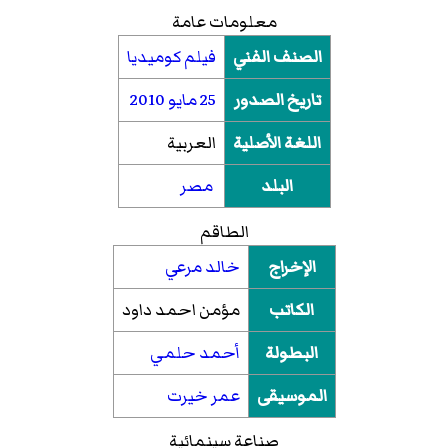
معلومات عامة
الصنف الفني
فيلم كوميديا
تاريخ الصدور
25 مايو
2010
اللغة الأصلية
العربية
البلد
مصر
الطاقم
الإخراج
خالد مرعي
الكاتب
مؤمن احمد داود
البطولة
أحمد حلمي
الموسيقى
عمر خيرت
صناعة سينمائية