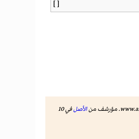
[ ]
www.al
. مؤرشف من
الأصل
في 10