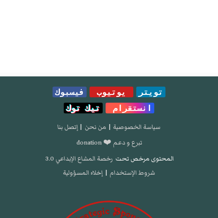
تويتر
يوتيوب
فيسبوك
انستقرام
تيك توك
سياسة الخصوصية
|
من نحن
|
إتصل بنا
تبرع و دعم ❤️ donation
المحتوى مرخص تحت
رخصة المشاع الإبداعي 3.0
شروط الإستخدام
|
إخلاء المسؤولية