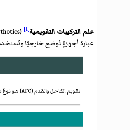
[1]
علم التركيبات التقويمية
(
thotics
عبارة أجهزةٍ تُوضع خارجيًا وتُستخ
تقويم الكاحل والقدم (AFO) هو نوعٌ من التركيبات التقويمية. استعمل هُنا لدعم القدم بسبب