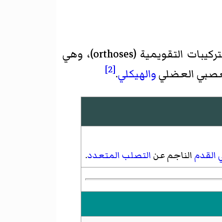
يُركز على تصميم وتطبيق التركيبات التقويمية (orthoses)، وهي
[2]
العصبي العضلي
والهيكلي
.
 القدم
الناجم عن
التصلب المتعدد
.