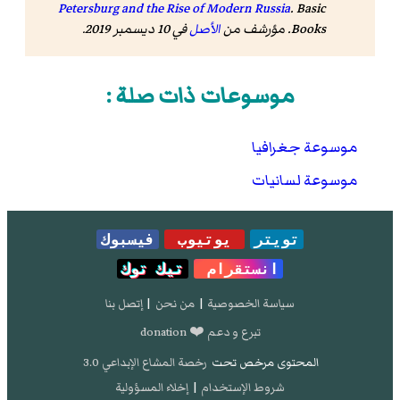
Petersburg and the Rise of Modern Russia
. Basic
Books. مؤرشف من
الأصل
في 10 ديسمبر 2019.
موسوعات ذات صلة :
موسوعة جغرافيا
موسوعة لسانيات
تويتر
يوتيوب
فيسبوك
انستقرام
تيك توك
سياسة الخصوصية
|
من نحن
|
إتصل بنا
تبرع و دعم ❤️ donation
المحتوى مرخص تحت
رخصة المشاع الإبداعي 3.0
شروط الإستخدام
|
إخلاء المسؤولية