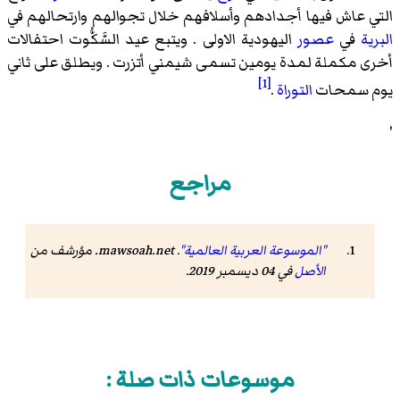
التي عاش فيها أجدادهم وأسلافهم خلال تجوالهم وارتحالهم في
البرية
في
عصور
اليهودية الاولى . ويتبع عيد السَّكُّوت احتفالات
أخرى مكملة لمدة يومين تسمى شيمني أتزرت . ويطلق على ثاني
[1]
يوم سمحات
التوراة
.
'
مراجع
"الموسوعة العربية العالمية"
.
mawsoah.net
. مؤرشف من
الأصل
في 04 ديسمبر 2019
.
موسوعات ذات صلة :