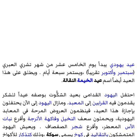
عيد
يهودي
يبدأ يوم الخامس عشر من شهر تشري العبري
(
سبتمبر
وأكتوبر
تقريباً) ،ويستمر سبعة أيام . ويطلق على هذا
العيد أيضاً اسم
عيد
الخيمة
النقالة
.
احتفل
اليهود
القدامى بعيد السّكُّوت بوصفه عيداً للشكر
يقدمون فيه
القرابين
إلى
المعبد
. ومازال
اليهود
إلى الآن يحتفلون
بإجازة هذا العيد، فينظمون العروض المرحة في المعابد
اليهودية، ويحملون سعف
النخيل
وفاكهة
الأترجة
وأفرع
نبات
الآس
المعطر، وأفرع
شجر
الصفصاف . ويعيش اليهود
المتمسّكون
بالتقاليد
في
كوخ
يسمى
سوكة
،وذلك
كتذكار
للأكواخ