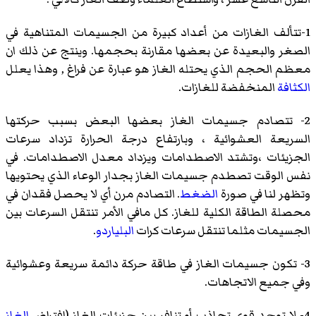
1-تتألف الغازات من أعداد كبيرة من الجسيمات المتناهية في
الصغر والبعيدة عن بعضها مقارنة بحجمها. وينتج عن ذلك ان
معظم الحجم الذي يحتله الغاز هو عبارة عن فراغ , وهذا يعلل
الكثافة
المنخفضة للغازات.
2- تتصادم جسيمات الغاز بعضها البعض بسبب حركتها
السريعة العشوائية ، وبارتفاع درجة الحرارة تزداد سرعات
الجزيئات ،وتشتد الاصطدامات ويزداد معدل الاصطدامات. في
نفس الوقت تصطدم جسيمات الغاز بجدار الوعاء الذي يحتويها
وتظهر لنا في صورة
الضغط
. التصادم مرن أي لا يحصل فقدان في
محصلة الطاقة الكلية للغاز. كل مافي الأمر تنتقل السرعات بين
الجسيمات مثلما تنتقل سرعات كرات
البلياردو
.
3- تكون جسيمات الغاز في طاقة حركة دائمة سريعة وعشوائية
وفي جميع الاتجاهات.
4- لا توجد قوى تجاذب أو تنافر بين جزيئات الغاز (افتراض
الغاز