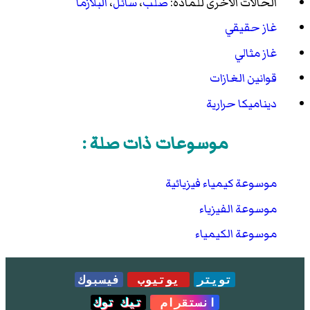
الحالات الأخرى للمادة:
صلب
،
سائل
،
البلازما
غاز حقيقي
غاز مثالي
قوانين الغازات
ديناميكا حرارية
موسوعات ذات صلة :
موسوعة كيمياء فيزيائية
موسوعة الفيزياء
موسوعة الكيمياء
تويتر
يوتيوب
فيسبوك
انستقرام
تيك توك