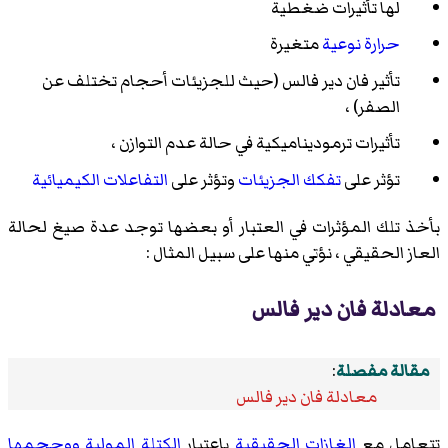
لها تأثيرات ضغطية
حرارة نوعية
متغيرة
تأثير فان دير فالس (حيث للجزيئات أحجام تختلف عن
الصفر) ،
تأثيرات ترموديناميكية في حالة عدم التوازن ،
تؤثر على
تفكك الجزيئات
وتؤثر على
التفاعلات الكيميائية
بأخذ تلك المؤثرات في العتبار أو بعضها توجد عدة صيغ لحالة
العاز الحقيقي ، نؤتي منها على سبيل المثال :
معادلة فان دير فالس
مقالة مفصلة
:
معادلة فان دير فالس
تتعامل مع
الغازات الحقيقية
باعتبار
الكتلة المولية
ووحجمها