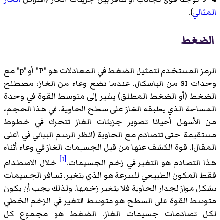
المثالي
).
الضغط
الرمز المستخدم لتمثيل الضغط في المعادلات هو "P" أو "p" مع
وحدات SI من الباسكال. عندما نضع وعاء من الغاز، مصطلح
الضغط (أو الضغط المطلق) يشير إلى متوسط القوة في وحدة
المساحة الذي يطبقه الغاز على سطح الحاوية. في هذا الحجم،
من الأسهل أحيانا تصوير جزيئات الغاز تتحرك في خطوط
مستقيمة حتى تتصادم مع الحاوية (انظر الرسم البياني في أعلى
المقال). قوة الكشف عنها من قبل الجسيمات الغاز في وعاء أثناء
[1]
هذا التصادم هو التغير في زخم الجسيمات.
خلال الاصطدام
فقط المكون الطبيعي للسرعة هو الذي يتغير. تسافر الجسيمات
بشكل مواز لجدار الحاوية فلا يتغير زخمها. ولذلك يجب أن يكون
متوسط القوة على السطح هو متوسط التغير في الزخم الخطي
لكل تصادمات جسيمات الغاز. الضغط هو مجموع كل