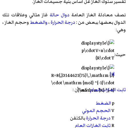
تفسير سلوك الغاز عل أساس بنية جسيمات الغاز.
تصف معادلة الغاز العامة
دوال حالة
غاز مثالي وعلاقات تلك
الدوال بعضها ببعض من :
درجة الحرارة
،
والضغط
وحجم الغاز ،
وهي:
حيث:
[3]
ثابت الغازات العام
، كما أن :
p
الضغط
V
الحجم المولي
T
درجة الحرارة
بالكلفن
R
ثابت الغازات العام