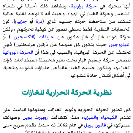
أنها تتحرك في
حركة براونية
، ونشاهد ذلك أحيانا في شعاع
الشمس وحركة الغبار في الهواء. وحيث أنه لا توجد تقنية حالية
تمكننا من ملاحظة حركة جسيم غازي (
ذرة
أو
جزيئ
)، فإن
الحسابات النظرية فقط تعطي تصورا عن كيفية تحركهم ، ولكن
حركة ذرات غاز أو غاز مكون من
جزيئات
(
الأكسجين
) أو
النيتروجين
حيث يتكون كل منهما من ذرتين مرتبطتين) فهي
تختلف عن الحركة البروانية. والسبب في هذا أن
الحركة البروانية
تتضمن حركة جسيم غبار تحت تاثير محصلة اصطدامات ذرات
الغاز بها. ويتكون جسيم الغبار غالباً من مليارات الذرات. ويتحرك
في أشكال أشكال حادة عشوائيا.
نظرية الحركة الحرارية للغازات
كان تطور الحركة الحرارية وفهم الغازات وسلوكها الباعث على
تقدم
الكيمياء
والفيزياء
منذ اكتشافت
روبيرت بويل
وصياغته
لسلوكها في
قانون بويل
في عام 1662. ثم حدث تقدم سريع حتى
القرن التاسع عشر ، واستطاع العلماء وصف الغاز كالأتي :