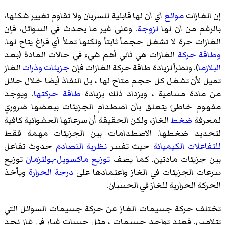
إن الغازات
موائع
أي أن لها قابلية للسريان ولا تقاوم تغيير شكلها،
بالرغم من أن لها
لزوجة
. وعلى غير ما يحدث في السوائل، فإن
الغازات حرة لا تشغل حجماً ثابتاً ولكنها تملأ أي فراغ يتاح لها.
وطاقة حركة
الغازات هي ثاني أهم شيء في حالات المادة (بعد
البلازما
). ونظراً لزيادة طاقة حركة الغازات فإن
جزيئات
وذرات
الغاز
تميل لأن تشغل كل حجم متاح لها ، بل النفاذ أيضا خلال حائل
من مادة مسامية ، ويزداد ذلك بزيادة
طاقة حركتها
. ويوجد
مفهوم خاطئ يتعلق بأن اصطدام الجزيئات ببعضها ضروري
لمعرفة
ضغط
الغاز، ولكن الحقيقة أن سرعاتها العشوائية كافية
لتحديد ضغطها. الاصطدامات بين الجزيئات مهمة فقط
للتفاعلات الكيميائة
حيث تفسر
نظرية التصادم
حدوث تفاعل
بين جزيئات مادتين. كما يصف
توزيع ماكسويل-بولتزمان
توزيع
سرعات الجزيئات في الغاز واعتمادها على
درجة الحرارة
ويأخذ
الحركة الحرارية للغاز في الحسبان.
تختلف حركة جسيمات الغاز عن حركة جسيمات السوائل التي
تتلامس. فعند تواجد جسيمات ، مثل حبيبات غبار في غاز نجد