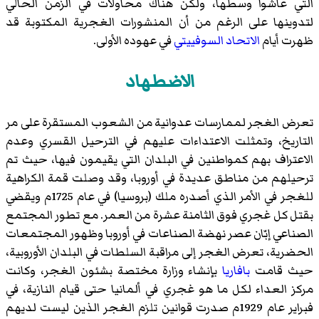
التي عاشوا وسطها، ولكن هناك محاولات في الزمن الحالي
لتدوينها على الرغم من أن المنشورات الغجرية المكتوبة قد
ظهرت أيام
الاتحاد السوفييتي
في عهوده الأولى.
الاضطهاد
تعرض الغجر لممارسات عدوانية من الشعوب المستقرة على مر
التاريخ، وتمثلت الاعتداءات عليهم في
الترحيل القسري
وعدم
الاعتراف بهم كمواطنين في البلدان التي يقيمون فيها، حيث تم
ترحيلهم من مناطق عديدة في أوروبا، وقد وصلت قمة الكراهية
للغجر في الأمر الذي أصدره ملك (بروسيا) في عام 1725م ويقضي
بقتل كل غجري فوق الثامنة عشرة من العمر. مع تطور المجتمع
الصناعي إبّان عصر نهضة الصناعات في أوروبا وظهور المجتمعات
الحضرية، تعرض الغجر إلى مراقبة السلطات في البلدان الأوروبية،
حيث قامت
بافاريا
بإنشاء وزارة مختصة بشئون الغجر، وكانت
مركز العداء لكل ما هو غجري في ألمانيا حتى قيام النازية، في
فبراير عام 1929م صدرت قوانين تلزم الغجر الذين ليست لديهم