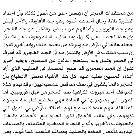
من معتقدات الغجر أن الإنسان خلق من أصول ثلاثة، وأن أجداد
البشرية ثلاثة رجال أحدهم أسود وهو جد الأفارقة، والآخر أبيض
وهو جد الأوروبيين وأمثالهم من البيض، والأخير هو جد الغجر،
وان هذا الجد يسمى (كين)، وقد قتل شقيقه وعوقب من الله بأن
جعله هائما في الأرض هو وذريته من بعده. هناك رواية أخرى تقول
إن سبب الشتات في الأرض والتنقل هو أن الجد الغجري قد أسرف
في الخمر وثمل ولم يستطع الدفاع عن المسيح، ورواية أخرى
تقول إن الجد الغجري قد صنع المسمار في الصليب الذي أراد
أعداء المسيح صلبه عليه. كل هذا الأشياء تعطي الانطباع بأن
الغجر دائما يقفون في صف مناقض للمسيحيين، وقد تبدو هذه
المواقف أحد مبررات الكراهية ضد الغجر من قبل الأوروبيين. أما
المهن التي يمتهنونها في العادة فهي تخضع لطبيعة حياتهم
المتنقلة، فهم عادة لا يسمح لهم بامتلاك الأراضي في الدول التي
تؤويهم، وفي غالب الأحوال تكون تجارة بيع الأحصنة والبغال
والحيوانات الأخرى، وأنواع التجارة الصغيرة المتنقلة، والصناعات
اليدوية كأعمال الفضة والحديد وصياغة الذهب، كما أنهم، ومن