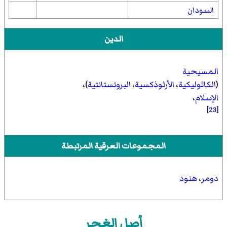
السودان
الدين
المسيحية
(
الكاثوليكية
،
الأرثوذكسية
،
البروتستانتية
)،
الإسلام
،
[23]
المجموعات العرقية المرتبطة
دومر
،
هنود
أصل الغجر