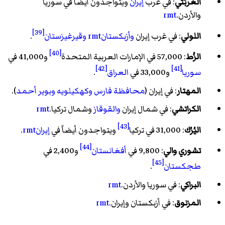
الغُربَتي
: في غرب
إيران
ويتواجدون أيضاً في سوريا
والأردن.
rmt
[39]
اللولي
: في غرب إيران
وأزبكستان
rmt
وقيرغيزستان
.
[40]
الزُط
: 57,000 في الإمارات العربية المتحدة
و41,000 في
[42]
[41]
سوريا
و33,000 في
العراق
.
المهتار
: في إيران (
محافظة فارس
وكهكيلويه وبوير أحمد
).
الكراتشي
: في شمال إيران
والقوقاز
وشمال تركيا.
rmt
[43]
اليُرُك
: 31,000 في تركيا
ويتواجدون أيضاً في
إيرانrmt
.
[44]
تشوري والي
: 9,800 في
أفغانستان
و2,400 في
[45]
طجكستان
.
البراكي
: في سوريا والأردن.
rmt
المزنوق
: في أزبكستان وإيران.
rmt