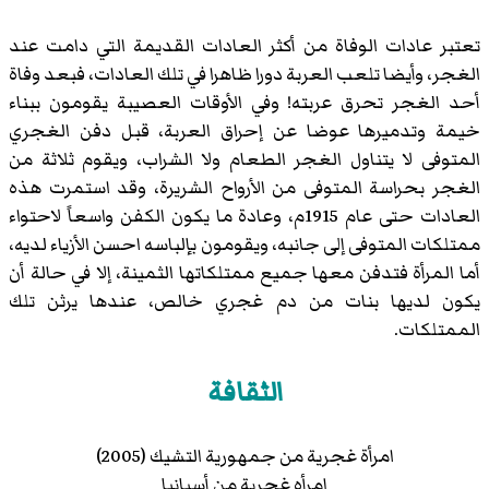
تعتبر عادات الوفاة من أكثر العادات القديمة التي دامت عند
الغجر، وأيضا تلعب العربة دورا ظاهرا في تلك العادات، فبعد وفاة
أحد الغجر تحرق عربته! وفي الأوقات العصيبة يقومون ببناء
خيمة وتدميرها عوضا عن إحراق العربة، قبل دفن الغجري
المتوفى لا يتناول الغجر الطعام ولا الشراب، ويقوم ثلاثة من
الغجر بحراسة المتوفى من الأرواح الشريرة، وقد استمرت هذه
العادات حتى عام 1915م، وعادة ما يكون الكفن واسعاً لاحتواء
ممتلكات المتوفى إلى جانبه، ويقومون بإلباسه احسن الأزياء لديه،
أما المرأة فتدفن معها جميع ممتلكاتها الثمينة، إلا في حالة أن
يكون لديها بنات من دم غجري خالص، عندها يرثن تلك
الممتلكات.
الثقافة
امرأة غجرية من جمهورية التشيك (2005)
إمرأه غجرية من أسبانيا