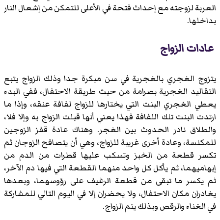
العربة لزوجته مع إحداث فتحة في الأعلى للتمكن من إشعال النار
بداخلها.
عادات الزواج
يتزوج الغجري بالغجرية في سن مبكرة جدا وذلك الزواج يتبع
التقاليد الغجرية بصرامة من حيث طريقة الاحتفال، ففي البدء
يعطي الغجري البنت التي يختارها للزواج لفافة عنقه، وإذا ما
ارتدت البنت تلك اللفافة فهذا يعني أنها قبلت الزواج به وإلا فلا،
والطلاق نادر الحدوث بين الغجر. وهناك عادة قفز الزوجين
للمكنسة، وعادة أخرى غريبة للزواج، وهي أن يتصافح الزوجان ثم
تكسر قطعة من الخبز وتسكب عليها قطرات من الدم من
إبهاميهما، ثم يأكل كل واحد منهما القطعة التي فيها دم الآخر،
ثم يكسر ما تبقى من قطعة الرغيف على رؤوسهما، وبعدها
يغادران مكان الاحتفال، ولا يحضران إلا في اليوم التالي للمشاركة
في الغناء والرقص وبذلك يتم الزواج.