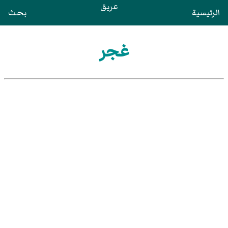
عريق
الرئيسية
بحث
غجر