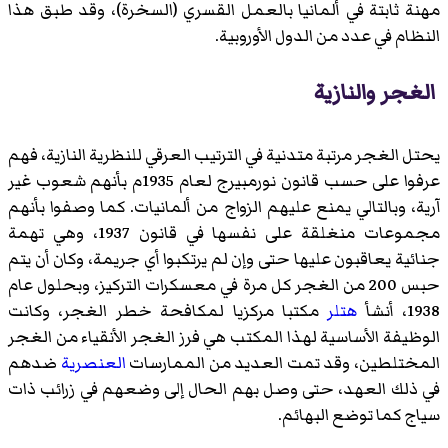
مهنة ثابتة في ألمانيا بالعمل القسري (السخرة)، وقد طبق هذا
النظام في عدد من الدول الأوروبية.
الغجر والنازية
يحتل الغجر مرتبة متدنية في الترتيب العرقي للنظرية النازية، فهم
عرفوا على حسب قانون نورمبيرج لعام 1935م بأنهم
شعوب غير
آرية
، وبالتالي يمنع عليهم الزواج من ألمانيات. كما وصفوا بأنهم
مجموعات منغلقة على نفسها في قانون 1937، وهي تهمة
جنائية يعاقبون عليها حتى وإن لم يرتكبوا أي جريمة، وكان أن يتم
حبس 200 من الغجر كل مرة في معسكرات التركيز، وبحلول عام
1938، أنشأ
هتلر
مكتبا مركزيا لمكافحة خطر الغجر، وكانت
الوظيفة الأساسية لهذا المكتب هي فرز الغجر الأنقياء من الغجر
المختلطين، وقد تمت العديد من الممارسات
العنصرية
ضدهم
في ذلك العهد، حتى وصل بهم الحال إلى وضعهم في زرائب ذات
سياج كما توضع البهائم.