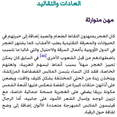
العادات والتقاليد
مهن متوارثة
كان الغجر يمتهنون التقاط الطعام والصيد إضافة إلى خبرتهم في
الحيوانات والمعرفة التقليدية بطب الأعشاب. كما يشتهر الغجر
في الدول الأوروبية بأعمال السرقة والاحتيال والتي غالبا ما تتسبب
[46]
باضطهادهم من قبل الشعوب الأخرى.
في السابق كان يمكن
تمييز الغجر سهلاً بسبب أنماط لبسهم الغريبة، ولغتهم
الخاصة، فقد كان النساء يلبسن الملابس الفضفاضة المزركشة،
ويتخذن زينة من الحلي المختلفة بشكل كثيف ولافت، ويضعن
على آذانهن حلقات كبيرة من الفضة تنعكس عليها أشعة الشمس
مكونة بريقا يضفي على الغجرية مسحة جمالية خاصة، مع
تزيين الوجه وإسبال الشعر الأسود على جانبيه، أما الرجال
فيلبسون الملابس المبهرجة متعددة الألوان إضافة إلى وضع
لفافة حول الرقبة.