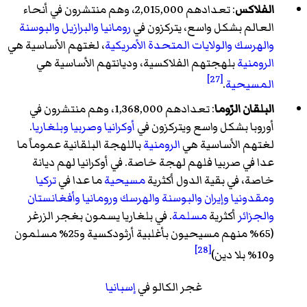
الفلاكس
: تعدادهم 2,015,000، وهم منتشرون في أنحاء
العالم بشكل واسع، يتركزون في
رومانيا
والبرازيل
والبوسنة
والهرسك
والولايات المتحدة الأمريكية
، لغتهم الأساسية هي
الرومنية
بلهجتهم الفلاكسية، وديانتهم الأساسية هي
[27]
المسيحية
.
البلقان الرّوما
: تعدادهم 1,368,000، وهم منتشرون في
أوروبا بشكل واسع ويتركزون في
أوكرانيا
وصربيا
وبلغاريا
.
لغتهم الأساسية هي
الرومنية
باللهجة البلقانية عموماً ما
عدا في صربيا فلهم لهجة خاصة. في أوكرانيا لهم ديانة
خاصة، في بقية الدول أكثرية
مسيحية
ما عدا في
تركيا
ومقدونيا
وإيران
والبوسنة والهرسك
ورومانيا
وأفغانستان
والجزائر
أكثرية
مسلمة
. في بلغاريا يسمون بغجر الزرغر
(65% منهم مسيحيون بأغلبية أرثودكسية و25% مسلمون
[28]
و10% بلا دين)
غجر الكالو في
إسبانيا