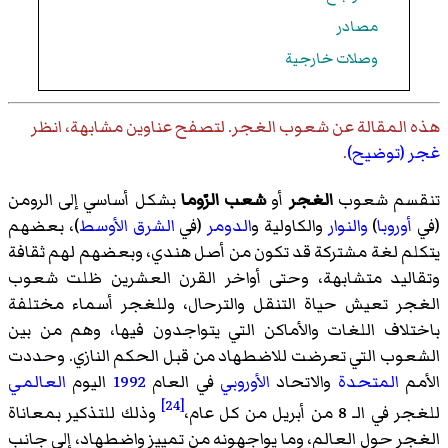
مصادر
وصلات خارجية
هذه المقالة عن
شعوب الغجر
. لتصفح عناوين مشابهة، انظر
غجر (توضيح)
.
تنقسم شعوب
الغجر
أو
شعب الرّوما
بشكل أساسي إلى الرومن
(في
أوروبا
)
والنوار
والكاولية و
الدومر
(في
الشرق الأوسط
)، بعضهم
يتكلم لغة مشتركة قد تكون من أصل هندي، وبعضهم لهم ثقافة
وتقاليد متشابهة، وحتى أواخر القرن العشرين ظلت شعوب
الغجر تعيش حياة التنقل والترحال، وللغجر أسماء مختلفة
باختلاف اللغات والأماكن التي يتواجدون فيها، وهم من بين
الشعوب التي تعرضت للاضطهاد من قبل الحكم النازي. وحددت
الأمم
المتحدة
والاتحاد
الأوروبي
في العام
1992
اليوم
العالمي
[24]
للغجر في الـ 8 من أبريل من كل عام،
وذلك للتذكير بمعاناة
الغجر حول العالم، وما يواجهونه من تمييز واضطهاد، إلى جانب