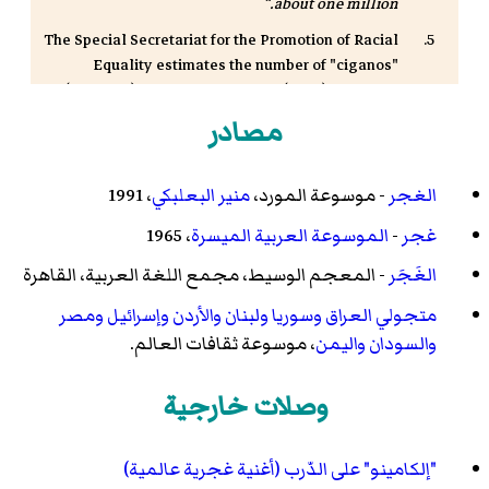
about one million.
The Special Secretariat for the Promotion of Racial
Equality estimates the number of "ciganos"
(Romanis) in Brazil at 800,000 (2011). The 2010
المعهد البرازيلي للجغرافيا والإحصاء
Brazilian
مصادر
National Census encountered gypsy camps in 291
of Brazil's 5,565 municipalities.
"Falta de políticas
públicas para ciganos é desafio para o governo"
. R7.
الغجر
- موسوعة المورد،
منير البعلبكي
، 1991
2011. مؤرشف من
الأصل
في 17 يونيو 2018
.
غجر
-
الموسوعة العربية الميسرة
، 1965
"The Situation of Roma in Spain"
( كتاب إلكتروني PDF
الغَجَر
- المعجم الوسيط، مجمع اللغة العربية، القاهرة
)
. Open Society Institute. 2002. مؤرشف من
الأصل
(
كتاب إلكتروني PDF )
في 01 ديسمبر 2007
.
The Spanish
متجولي العراق وسوريا ولبنان والأردن وإسرائيل ومصر
government estimates the number of
Gitanos
at a
والسودان واليمن
، موسوعة ثقافات العالم.
maximum of 650,000.
"Rezultatele finale ale Recensământului din 2011 -
وصلات خارجية
Tab8. Populaţia stabilă după etnie – judeţe,
municipii, oraşe, comune"
(باللغة الرومانية).
المعهد
الوطني للإحصاءات
. 5 July 2013. مؤرشف من
الأصل
في 3
"إلكامينو" على الدّرب (أغنية غجرية عالمية)