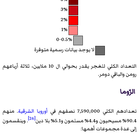
3%
2%
1%
0-0.5%
لا يوجد بيانات رسمية متوفرة
التعداد الكلي للغجر يقدر بحوالي ال 10 ملايين، ثلاثة أرباعهم
رومن والباقي دومر.
الرّوما
تعدادهم الكلي 7,590,000 نصفهم في
أوروبا الشرقية
. منهم
[26]
90.4% مسيحيون و4.4% مسلمون و5.1% بلا دين
. وينقسمون
إلى عدة مجموعات أهمها: