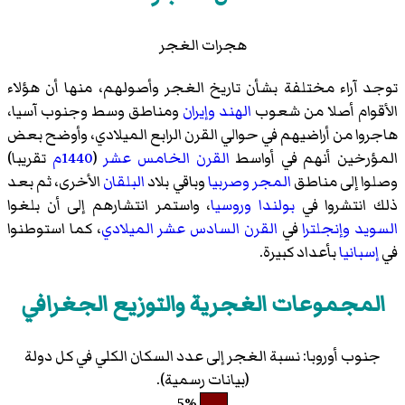
هجرات الغجر
توجد آراء مختلفة بشأن تاريخ الغجر وأصولهم، منها أن هؤلاء
الأقوام أصلا من شعوب
الهند
وإيران
ومناطق وسط وجنوب آسيا،
هاجروا من أراضيهم في حوالي القرن الرابع الميلادي، وأوضح بعض
المؤرخين أنهم في أواسط
القرن الخامس عشر
(
1440م
تقريبا)
وصلوا إلى مناطق
المجر
وصربيا
وباقي بلاد
البلقان
الأخرى، ثم بعد
ذلك انتشروا في
بولندا
وروسيا
، واستمر انتشارهم إلى أن بلغوا
السويد
وإنجلترا
في
القرن السادس عشر الميلادي
، كما استوطنوا
في
إسبانيا
بأعداد كبيرة.
المجموعات الغجرية والتوزيع الجغرافي
جنوب أوروبا: نسبة الغجر إلى عدد السكان الكلي في كل دولة
(بيانات رسمية).
5%