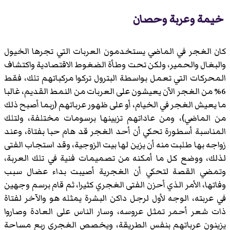
خيمة وعربة وحصان
كان الغجر في الماضي يستخدمون العربات التي تجرها الخيول
والبغال والحمير، ولكن تحت وطأة الضغوط الاقتصادية واكتشاف
المحركات التي تعمل بواسطة البترول تركوا مركباتهم تلك، فقط
6% من الغجر الآن يعيشون على العربات من النمط القديم، غالبا
ما يعيش الغجر في الخيام، أو على ظهور عرباتهم (ربما أصبح ذلك
من الماضي)، ومن عاداتهم تزيينها برسومات مختلفة، ولتلك
المناسبة أسطورة تحكي أن أحد الغجر قد هام حبا بفتاة، وعند
زواجه بها طلبت منه أن يزين لها بيت الزوجية، وقد استجاب الفتى
لذلك، ووضع كل ما أمكنه من تصميمات فنية في تلك العربة،
وتمضي القصة لتحكي أن الغجرية أصيبت بداء عضال سبب
وفاتها، الأمر الذي أحزن الفتى الغجري كثيرا، ثم قام برسم وجهين
في عربته، الوجه لأول لرجل داكن البشرة يمثله هو والآخر لفتاة
ذات شعر أحمر تمثل عروسه، وسار الناس على العادة وصاروا
يزينون عرباتهم بنفس الطريقة، ويخصص الغجري ربع مساحة