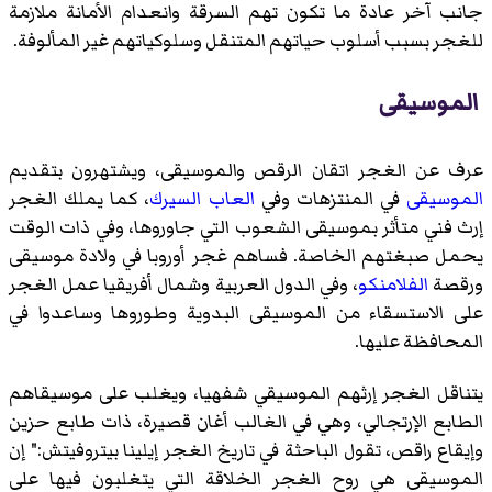
جانب آخر عادة ما تكون تهم السرقة وانعدام الأمانة ملازمة
للغجر بسبب أسلوب حياتهم المتنقل وسلوكياتهم غير المألوفة.
الموسيقى
عرف عن الغجر اتقان الرقص والموسيقى، ويشتهرون بتقديم
الموسيقى
في المنتزهات وفي
العاب السيرك
، كما يملك الغجر
إرث فني متأثر بموسيقى الشعوب التي جاوروها، وفي ذات الوقت
يحمل صبغتهم الخاصة. فساهم غجر أوروبا في ولادة موسيقى
ورقصة
الفلامنكو
، وفي الدول العربية وشمال أفريقيا عمل الغجر
على الاستسقاء من الموسيقى البدوية وطوروها وساعدوا في
المحافظة عليها.
يتناقل الغجر إرثهم الموسيقي شفهيا، ويغلب على موسيقاهم
الطابع الإرتجالي، وهي في الغالب أغان قصيرة، ذات طابع حزين
وإيقاع راقص، تقول الباحثة في تاريخ الغجر إيلينا بيتروفيتش:" إن
الموسيقى هي روح الغجر الخلاقة التي يتغلبون فيها على