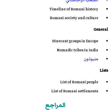
الشعب الراجاستاني
Timeline of Romani history
Romani society and culture
General
Itinerant groups in Europe
Nomadic tribes in India
منبوذون
Lists
List of Romani people
List of Romani settlements
المراجع