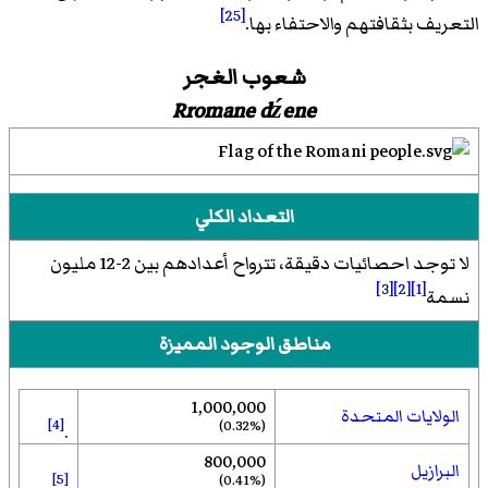
[25]
التعريف بثقافتهم والاحتفاء بها.
شعوب الغجر
Rromane dźene
التعداد الكلي
لا توجد احصائيات دقيقة، تترواح أعدادهم بين 2-12 مليون
[3]
[2]
[1]
نسمة
مناطق الوجود المميزة
1,000,000
الولايات المتحدة
[4]
(0.32%)
.
800,000
البرازيل
[5]
(0.41%)