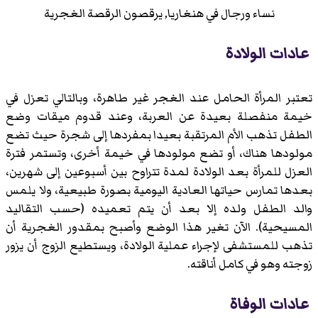
نساء ورجال في هنغاريا, يرقصون الرقصة الغجرية
عادات الولادة
تعتبر المرأة الحامل عند الغجر غير طاهرة، وبالتالي تعزل في
خيمة منفصلة بعيدة عن العربة، وعند قدوم ميقات وضع
الطفل تذهب الأم المرتقبة بعيدا بمفردها إلى شجرة حيث تضع
مولودها هناك، أو تضع مولودها في خيمة أخرى، وتستمر فترة
العزل للمرأة بعد الولادة لمدة تتراوح بين أسبوعين إلى شهرين،
بعدها تمارس حياتها العادية اليومية بصورة طبيعية، ولا يلمس
والد الطفل ولده إلا بعد أن يتم تعميده (حسب التقاليد
المسيحية). الآن تغير هذا الوضع وأصبح بمقدور الغجرية أن
تذهب للمستشفى لإجراء عملية الولادة، ويستطيع الزوج أن يزور
زوجته وهو في كامل أناقته.
عادات الوفاة