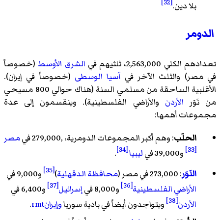
[32]
بلا دين.
الدومر
تعدادهم الكلي 2,563,000، ثلثيهم في
الشرق الأوسط
(خصوصاً
في مصر) والثلث الآخر في
آسيا الوسطى
(خصوصاً في إيران).
الأغلبية الساحقة من مسلمي السنة (هناك حوالي 800 مسيحي
من نَوَر
الأردن
والأراضي الفلسطينية). وينقسمون إلى عدة
مجموعات أهمها:
الحلَب
: وهم أكبر المجموعات الدومرية، ,279,000 في
مصر
[34]
[33]
و39,000 في
ليبيا
.
[35]
النَوَر
: 273,000 في مصر (
محافظة الدقهلية
)
و9,000 في
[37]
[36]
الأراضي الفلسطينية
و8,000 في
إسرائيل
و6,400 في
[38]
الأردن
ويتواجدون أيضاً في بادية سوريا
وإيرانrmt
.