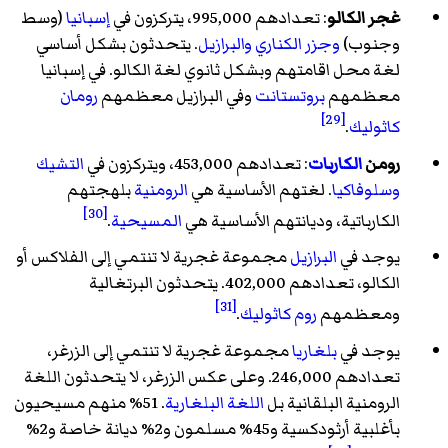
غجر الكالو
: تعدادهم 995,000، يتركزون في
إسبانيا
(وسط
وجنوب)
وجزر الكناري
والبرازيل
. يتحدثون بشكل أساسي
لغة محل اقامتهم وبشكل ثانوي لغة الكالو. في إسبانيا
معظمهم
بروتستانت
وفي البرازيل معظمهم
رومان
[29]
كاثوليك
.
رومن
الكاربات
: تعدادهم 453,000، ويتركزون في
التشيك
وسلوفاكيا
. لغتهم الأساسية هي
الرومنية
بلهجتهم
[30]
الكارباتية، وديانتهم الأساسية هي
المسيحية
.
يوجد في
البرازيل
مجموعة غجرية لا تنتمي إلى الفلاكس أو
الكالو، تعدادهم 402,000. يتحدثون البرتغالية
[31]
ومعظمهم
روم كاثوليك
.
يوجد في
بلغاريا
مجموعة غجرية لا تنتمي إلى الزرغر،
تعدادهم 246,000. وعلى عكس الزرغر، لا يتحدثون اللغة
الرومنية البلقانية بل
اللغة البلغارية
. 51% منهم مسيحيون
بأغلبية أرثودكسية و45% مسلمون و2% ديانة خاصة و2%