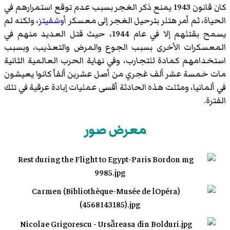
كان قانون 1943 يمنع ذكر الغجر بسبب عدم توقع استمرارهم في
الحياة، ثم أمر هتلر بترحيل الغجر إلى معسكر
أوشفيتز
، ولكنه لم
يسمح بقتلهم إلا في عام 1944، حيث قتل العديد منهم في
المعسكرات الأخرى بسبب الجوع والمرض والتعذيب، وبسبب
استخدامهم كمادة للتجارب، وفي نهاية الحرب العالمية الثانية
مات خمسة عشر ألف غجري من أصل عشرين ألفاً كانوا يعيشون
في ألمانيا، ومثلت هذه الحادثة أقسى عمليات إبادة عرقية في تلك
الفترة.
معرض صور