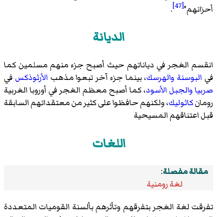
[47]
أحزانهم"
.
الديانة
انقسم الغجر في دياناتهم حيث أصبح جزء منهم مسلمين كما
في
البوسنة والهرسك
، بينما جزء آخر تبعوا مذهب
الأرثوذكس
في
صربيا
والجبل الأسود
، كما أصبح معظم الغجر في أوروبا الغربية
رومان
كاثوليك
، ولكنهم حافظوا على كثير من معتقداتهم السابقة
قبل اعتناقهم المسيحية
اللغات
مقالة مفصلة
:
لغة رومنية
تفرقت لغة الغجر بتفرقهم وتأثرهم بألسنة القوميات المتعددة