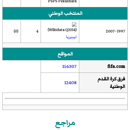
PSPS Pekanbaru
المنتخب الوطني
(0)
4
1997–2007
ليبيريا
المواقع
156307
fifa.com
فرق كرة القدم
12408
الوطنية
مراجع