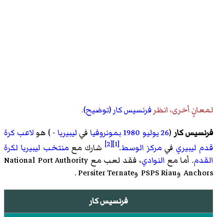
لمعانٍ أخرى، انظر
فرنسيس كار (توضيح)
.
فرنسيس كار
(
26 يوليو
1980
بمونروفيا
في
ليبيريا
- ) هو
لاعب كرة
[2]
[1]
قدم
ليبيري
في
مركز
الوسط
.
شارك مع
منتخب ليبيريا لكرة
القدم
. أما مع
النوادي
، فقد لعب مع National Port Authority
Anchors
وPSPS Riau
وPersiter Ternate
.
فرنسيس كار