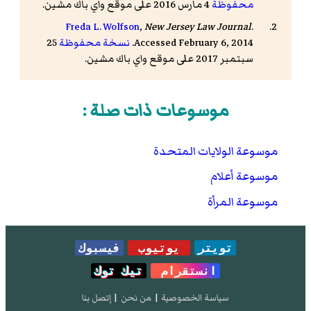
محفوظة
4 مارس 2016 على موقع واي باك مشين.
Freda L. Wolfson
,
New Jersey Law Journal
.
Accessed February 6, 2014.
نسخة محفوظة
25
سبتمبر 2017 على موقع واي باك مشين.
موسوعات ذات صلة :
موسوعة الولايات المتحدة
موسوعة أعلام
موسوعة المرأة
تويتر
يوتيوب
فيسبوك
انستقرام
تيك توك
سياسة الخصوصية
|
من نحن
|
إتصل بنا