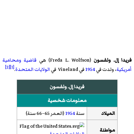
فريدا إل. ولفسون
(
Freda L. Wolfson
)‏ هي
قاضية
ومحامية
[2]
[1]
أمريكية
، ولدت في
1954
في Vineland في
الولايات المتحدة
.
فريدا إل. ولفسون
معلومات شخصية
الميلاد
سنة
1954
(العمر 65–66 سنة)
مواطنة
الولايات المتحدة