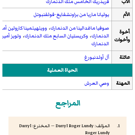
الأب
فريدريك الخامس ملك الدنمارك
الأم
يوليانا ماريا من براونشفايغ-فولفنبوتل
صوفيا ماغدالينا من الدنمارك
،
وويلهيلمينا كارولين أمير
أخوة
الدنمارك
،
وكريستيان السابع ملك الدنمارك
،
ولويز أميرة
وأخوات
الدنمارك
عائلة
آل أولدنبورغ
الحياة العملية
المهنة
وصي العرش
المراجع
المؤلف: Darryl Roger Lundy — المخترع: Darryl
Roger Lundy