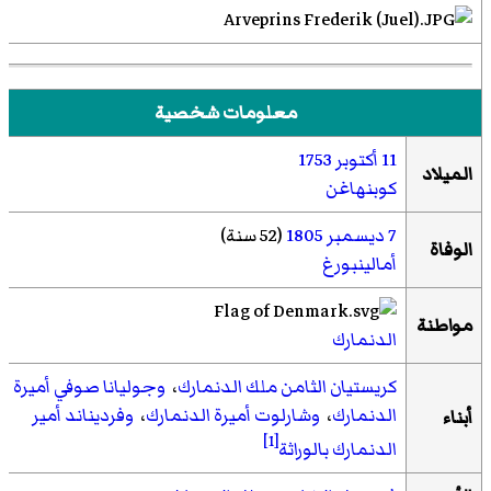
معلومات شخصية
11 أكتوبر
1753
الميلاد
كوبنهاغن
7 ديسمبر
1805
(52 سنة)
الوفاة
أمالينبورغ
مواطنة
الدنمارك
كريستيان الثامن ملك الدنمارك
،
وجوليانا صوفي أميرة
الدنمارك
،
وشارلوت أميرة الدنمارك
،
وفرديناند أمير
أبناء
[1]
الدنمارك بالوراثة