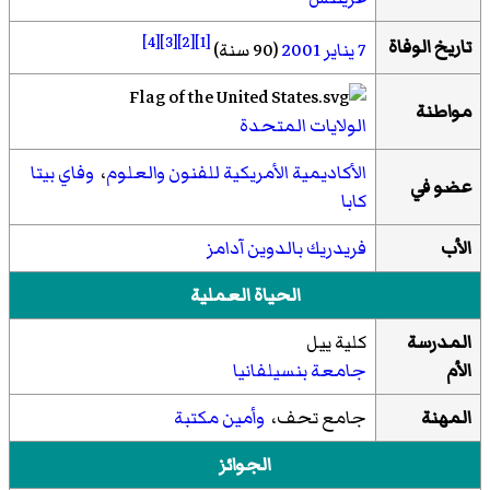
[4]
[3]
[2]
[1]
تاريخ الوفاة
7 يناير
2001
(90 سنة)
مواطنة
الولايات المتحدة
الأكاديمية الأمريكية للفنون والعلوم
،
وفاي بيتا
عضو في
كابا
الأب
فريدريك بالدوين آدامز
الحياة العملية
المدرسة
كلية ييل
الأم
جامعة بنسيلفانيا
المهنة
جامع تحف،
وأمين مكتبة
الجوائز