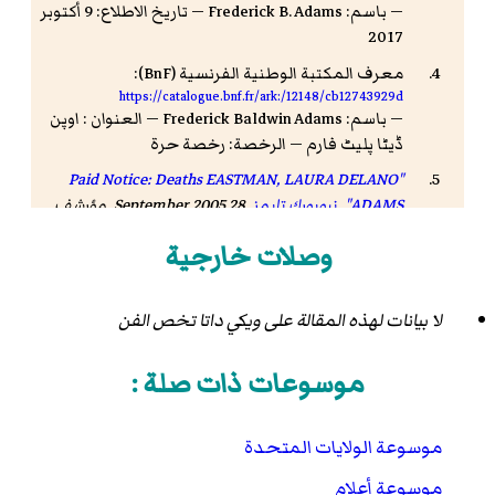
— باسم: Frederick B. Adams — تاريخ الاطلاع: 9 أكتوبر
2017
معرف المكتبة الوطنية الفرنسية (BnF):
https://catalogue.bnf.fr/ark:/12148/cb12743929d
— باسم: Frederick Baldwin Adams — العنوان : اوپن
ڈیٹا پلیٹ فارم — الرخصة: رخصة حرة
"Paid Notice: Deaths EASTMAN, LAURA DELANO
ADAMS"
.
نيويورك تايمز
. 28 September 2005. مؤرشف
من
الأصل
في 26 أغسطس 2019
.
وصلات خارجية
"Frederic Adams, Rail Officer, Dies: Director of
Several Lines, 83, Had Also Been Banker".
نيويورك
تايمز
. 24 Oct 1961. صفحة 37.
لا بيانات لهذه المقالة على ويكي داتا تخص الفن
Bidwell, John (2001).
FREDERICK BALDWIN ADAMS,
موسوعات ذات صلة :
JR
( كتاب إلكتروني PDF )
.
الجمعية الأثرية الأمريكية
.
صفحات 498–502. مؤرشف من
الأصل
( كتاب إلكتروني
PDF )
في 22 أغسطس 2016
.
موسوعة الولايات المتحدة
موسوعة أعلام