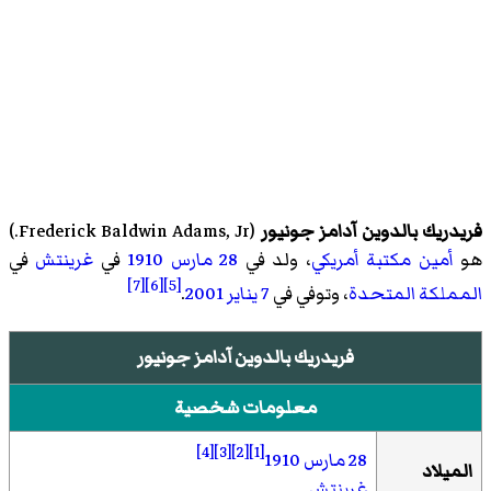
فريدريك بالدوين آدامز جونيور
(
Frederick Baldwin Adams, Jr.
)‏
هو
أمين مكتبة
أمريكي
، ولد في
28 مارس
1910
في
غرينتش
في
[7]
[6]
[5]
المملكة المتحدة
، وتوفي في
7 يناير
2001
.
فريدريك بالدوين آدامز جونيور
معلومات شخصية
[4]
[3]
[2]
[1]
28 مارس
1910
الميلاد
غرينتش