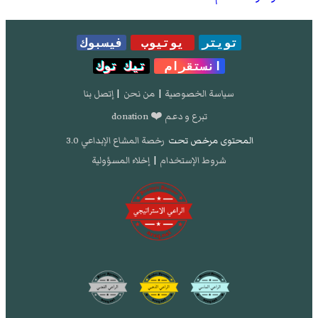
تويتر
يوتيوب
فيسبوك
انستقرام
تيك توك
سياسة الخصوصية
|
من نحن
|
إتصل بنا
تبرع و دعم ❤️ donation
المحتوى مرخص تحت
رخصة المشاع الإبداعي 3.0
شروط الإستخدام
|
إخلاء المسؤولية