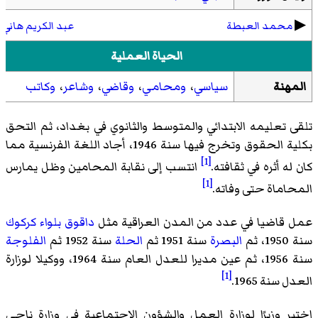
▶︎
محمد العبطة
عبد الكريم هاني
الحياة العملية
المهنة
سياسي
،
ومحامي
،
وقاضي
،
وشاعر
،
وكاتب
تلقى تعليمه الابتدائي والمتوسط والثانوي في بغداد، ثم التحق
بكلية الحقوق وتخرج فيها سنة 1946، أجاد اللغة الفرنسية مما
[1]
كان له أثره في ثقافته.
انتسب إلى نقابة المحامين وظل يمارس
[1]
المحاماة حتى وفاته.
عمل قاضيا في عدد من المدن العراقية مثل
داقوق
بلواء كركوك
سنة 1950، ثم
البصرة
سنة 1951 ثم
الحلة
سنة 1952 ثم
الفلوجة
سنة 1956، ثم عين مديرا للعدل العام سنة 1964، ووكيلا لوزارة
[1]
العدل سنة 1965.
اختير وزيرًا لوزارة العمل والشؤون الاجتماعية في وزارة ناجي