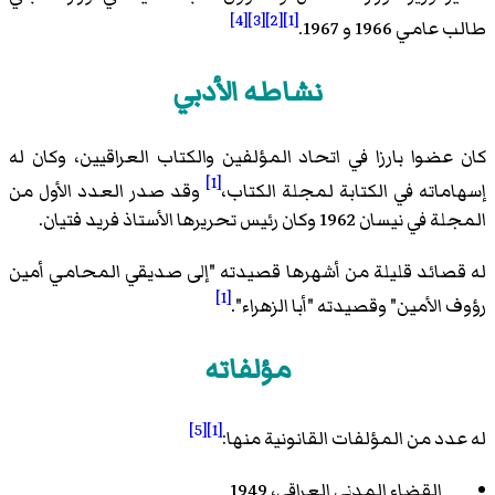
[4]
[3]
[2]
[1]
طالب عامي 1966 و 1967.
نشاطه الأدبي
كان عضوا بارزا في اتحاد المؤلفين والكتاب العراقيين، وكان له
[1]
إسهاماته في الكتابة لمجلة الكتاب،
وقد صدر العدد الأول من
المجلة في نيسان 1962 وكان رئيس تحريرها الأستاذ فريد فتيان.
له قصائد قليلة من أشهرها قصيدته "إلى صديقي المحامي أمين
[1]
رؤوف الأمين" وقصيدته "أبا الزهراء".
مؤلفاته
[5]
[1]
له عدد من المؤلفات القانونية منها:
القضاء المدني العراقي، 1949