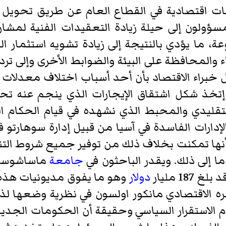
ات اقتصادية في القطاع العام عن طريق تحويل ا
مسؤولون إلى حيلة زيادة التعقيدات الفنية لمشار
ة، ما يؤدي بالنتيجة إلى زيادة تشويه استثمار ال
 والمحافظة على البيئة والضوابط الأخرى وإلى تر
براء الاقتصاد بأن أحد أسباب اختلاف معدلات الت
 إتخذ شكل اشتقاق الإيجارات الذي ينجم عنه تحري
تقليدي والمحبط الذي نشهده في قيام الحكام الدك
لإدارات الفاسدة في آسيا من قبيل إدارة سوهارتو 
نها تمكنت بخلاف ذلك من توفير جميع شروط التن
ما إلى ذلك. ويقدر الباحثون في
جامعة
 بلغ 187 مليار
دولار
وهو ما يفوق مديونيات هذه
ه الاقتصادي مانكور اولسون في نظرية وضعها لذ
دم الاستقرار السياسي وحقيقة أن الحكومات الجدي