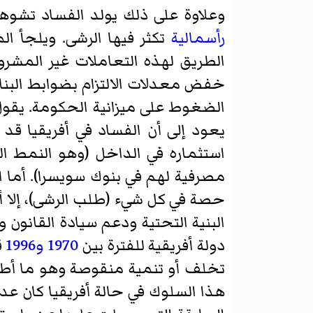
وعلاوة على ذلك يولد الفساد تشوه
رأسمالية
تكثر فيها الرشى. ويلجأ ال
الطريق لهذه التعاملات غير المشروع
خفض معدلات الالتزام بضوابط البناء
الضغوط على ميزانية الحكومة. يقول خ
يعود إلى أن الفساد في أفريقيا قد
استثماره في الداخل (وهو النمط ال
مصرفية لهم في بنوك سويسرا). أما ا
حصة في كل شيء (طلب الرشى)، إلا أ
البنية التحتية ودعم سيادة القانون و
دولة أفريقية للفترة بين
1970
و1996
قد
تخلف أو تنمية منقوصة وهو ما أطر
هذا السلوك في حالة أفريقيا كان ع