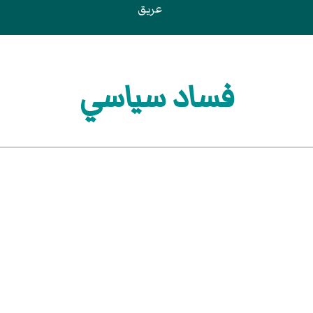
عريق
فساد سياسي