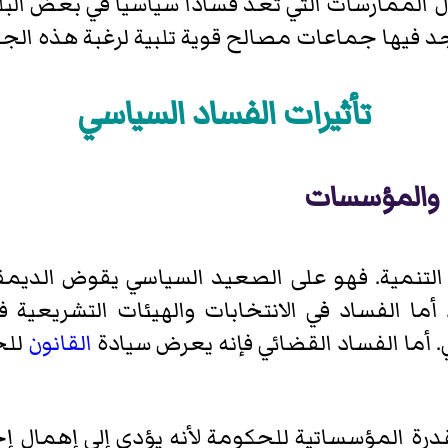
الممارسات التي تعد فساداً سياسياً في بعض البلد
وجد فيها جماعات مصالح قوية تلبية لرغبة هذه الج
تأثيرات الفساد السياسي
رة والمؤسسات
 التنمية. فهو على الصعيد السياسي يقوض الديمق
أما الفساد في الانتخابات والهيئات التشريعية 
ي. أما الفساد القضائي فإنه يعرض سيادة
القانون
للخ
رة المؤسساتية للحكومة لأنه يؤدي إلى إهمال إج