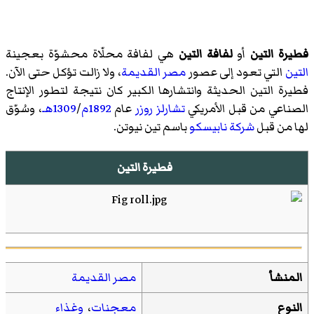
فطيرة التين
أو
لفافة التين
هي
لفافة محلّاة
محشوّة بعجينة
التين
التي تعود إلى عصور
مصر
القديمة
، ولا زالت تؤكل حتى الآن.
فطيرة التين الحديثة وانتشارها الكبير كان نتيجة لتطور الإنتاج
الصناعي من قبل الأمريكي
تشارلز روزر
عام
1892م
/
1309هـ
، وسُوّق
لها من قبل
شركة نابيسكو
باسم
تين نيوتن
.
فطيرة التين
المنشأ
مصر القديمة
النوع
معجنات
،
وغذاء