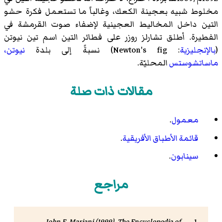
مخلوط شبيه بعجينة الكعك، وغالباً ما تستعمل فكرة حشو
التين داخل المخاليط العجينية لإضفاء صوت القرمشة في
الفطيرة. أطلق تشارلز روزر على فطائر التين اسم تين نيوتن
(
بالإنجليزية
: Newton's fig) نسبةً إلى بلدة
نيوتن،
ماساتشوستس
المحليّة.
مقالات ذات صلة
معمول
.
قائمة الأطباق الأفريقية
.
سينابون
.
مراجع
John F. Mariani (1999).
The Encyclopedia of