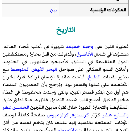
المكونات الرئيسية
تين
التاريخ
فطيرة التين هي
وجبة خفيفة
شهيرة في أغلب أنحاء العالم.
منشؤها في شمال
الأناضول
، وتُداولت من قبل بحارة ومستكشفين
الدول المتقدمة في السابق، فأصبحوا مشتهرين في الجنوب،
وأماكن النمو السكاني على سواحل
البحر الأبيض المتوسط
مع
تطور تقنيات
الطبخ
، أتاحت مقدرة الإنسان لزيادة فترة تخزين
الأطعمة على نقلها والسفر بها. ويُرجح بأن المصريون القدماء
هم أول من ابتكر فطائر التين، والتي وُجدت محفوظة في غطاء
مخبز الدقيق. أصبح التين شديد التداول خلال مرحلة تطوّر طرق
المقايضة والتجارة الكبيرة خلال فترة ما بين القرنين
الخامس عشر
والسابع عشر
. كرّسّ
كريستوفر كولومبوس
صفحةً كاملةً لوصف
الأوقات الممتعة بالنسبة إليه عندما كان يتخم نفسه من أكل
التين في الشرق، بينما قرن
ماركو بولو
المرأة بجمال التين. وقد كان