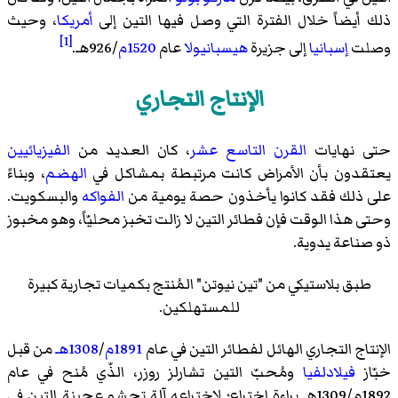
ذلك أيضاً خلال الفترة التي وصل فيها التين إلى
أمريكا
، وحيث
[1]
وصلت
إسبانيا
إلى جزيرة
هيسبانيولا
عام
1520م
/926هـ.
الإنتاج التجاري
حتى نهايات
القرن التاسع عشر
، كان العديد من
الفيزيائيين
يعتقدون بأن الأمراض كانت مرتبطة بمشاكل في
الهضم
، وبناءً
على ذلك فقد كانوا يأخذون حصة يومية من
الفواكه
والبسكويت.
وحتى هذا الوقت فإن فطائر التين لا زالت تخبز محليّاً، وهو مخبوز
ذو صناعة يدوية.
طبق بلاستيكي من "تين نيوتن" المُنتج بكميات تجارية كبيرة
للمستهلكين.
الإنتاج التجاري الهائل لفطائر التين في عام
1891م
/
1308هـ
من قبل
خبّاز
فيلادلفيا
ومُحبّ التين تشارلز روزر، الذّي مُنح في عام
1892م/1309هـ براءة اختراع؛ لاختراعه آلة تحشو عجينة التين في