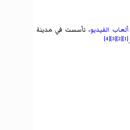
ألعاب الفيديو
، تأسست في مدينة
[4]
[3]
[2]
[1]
.