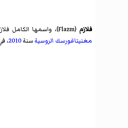
فلازم
(
Flazm
)‏، واسمها الكامل فلا
مغنيتاغورسك
الروسية
سنة
2010
، ف