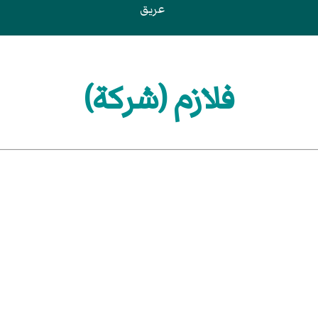
عريق
فلازم (شركة)