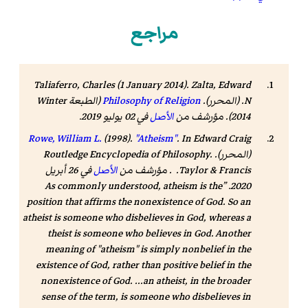
مراجع
Taliaferro, Charles (1 January 2014). Zalta, Edward
N. (المحرر).
Philosophy of Religion
(الطبعة Winter
2014). مؤرشف من
الأصل
في 02 يوليو 2019.
Rowe, William L.
(1998).
"Atheism"
. In Edward Craig
(المحرر).
.
Routledge Encyclopedia of Philosophy
Taylor & Francis. . مؤرشف من
الأصل
في 26 أبريل
As commonly understood, atheism is the
.
2020
position that affirms the nonexistence of God. So an
atheist is someone who disbelieves in God, whereas a
theist is someone who believes in God. Another
meaning of "atheism" is simply nonbelief in the
existence of God, rather than positive belief in the
nonexistence of God. ...an atheist, in the broader
sense of the term, is someone who disbelieves in