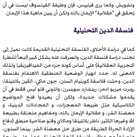
وتشويش. وكما يرى فيليبس، فإن وظيفة الفيلسوف ليست في أن
يُحقق في "عقلانية" الإيمان بالله ولكن أن يبين ماهية هذا الإيمان.
فلسفة الدين التحليلية
كما في دراسة الأخلاق، الفلسفة التحليلية القديمة كانت تميل إلى
تجنب دراسة فلسفة الدين، وانصرفت عنه بشكل كبير (تبعاً للنظرة
التجريية العقلانية) على أساس كونه جزء من الميتافيزيقيا ولذلك
لامعنى له. جدد انهيار الوضعية المنطقية الاهتمام بفلسفة
الدين، وحثت فلاسفة كويليام الستن، جون ماكي، الڤين بلانتينقا،
روبرت ميريو ادمز، ريتشارد سوينبرن، وانتوني فلو ليس فقط في أن
يقدموا مشكلات جديدة، ولكن أن يعيدوا فتح المواضيع
الكلاسيكية مثل طبيعة المعجزات، و المجادلات الدينية، و
معضلة الشر، و عقلانية الإيمان بالله، ومفاهيم متعلقة بطبيعة
الله وغيرها الكثير. ناظر بلانتينقا وماكاي وفلو صلاحية منطق (دفاع
الإرادة الحرة) كطريقة من طرق حل معضلة الشر. بينما الستون،
متصارعاً مع عواقب فلسفة اللغة التحليلة، عمل على طبيعة