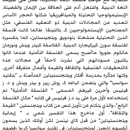
اللغة الدينية. واشتغل آدم على العلاقة بين الإيمان والفضيلة.
الإبستيمولوجيا التحليلة والميتافيزيقيا شكلوا الحجر الأساس
للعديد من المجادلات الدينية ذو التعقيد الفلسفي، مثل
المصلحين الإيبستمولوجيين كـ بلانتينقا. طالما كانت فلسفة
الدين التحليلية منشغلة بلودويق ويتجينستاين، كما بتفسيره
لفلسفة سورن كيركيجارد الدينية. الفلاسفة كبيتر وينش ونورمان
مالكوم طوروا ماأصبح يسمى الفلسفة التأملية عندما كانوا
يكتبون مسوداتهم التي نشرت لاحقاً في مجالات عده
كالتحقيقات الفلسفية والثقافة والقيمة وأعمال متفرقة أخرى.
وكلها متأثره بمدرسة أفكار ويتنجنستيناين المتأصلة بـ "بتقليد
سوانسيا" والتي يتضمن اتباعه كـ روش رييز و بيتر وينش و د. ز
فيليبس وآخرين غيرهم. المسمى " الفلسفة التأملية" تم
إستخدامه لأول مرة على يد د.ز. فيليبس في كتابه " مكان الفلسفة
الرائع"، والذي يتكلم عن تأويل لنص من كتاب ويتجنستين " القيمة
والثقافة". أول ماخرج هذا التفسير سُمي بـ " إيمانية
ويتجنستيناين" من قبل كاي نيلسن لكن أولئك الذين يسمون
أنفسهم تابعين لويتجنستيناين في تقليد سوانسيا كرروا رفضهم