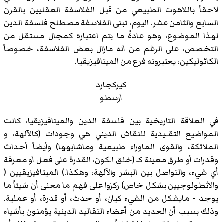
لاحقاً باللاهوت الطبيعي من قبل الفلاسفة العقليين بالقرن
السابع والثامن عشر. اليوم، تبنى الفلاسفة مصطلح فلسفة الدين
لهذا الموضوع، وهو عادةً ما يتم اعتباره كمجال مستقل من
التخصص، على الرغم من أنه مازال بعض الفلاسفة، خصوصاً
الكاثوليكين، يعتبرونه فرع من الميتافيزيقيا.
كيركجارد
أرسطو
في العلاقة التاريخية بين فلسفة الدين والميتافيزيقيا، كانت
المواضيع التقليدية للنقاش الديني هي وجودات (كالآلهة، و
الملائكة، والقوى الماوراء طبيعية وماشابهها) وأيضاً أحداث
وقدرات أو طرق معينة كـ (خلق الكون، القدرة على فعل أو معرفة
أي شيء، والتواصل بين البشر والآلهة، وهكذا.) الميتافيزيقيين (
والأنطولوجيين بشكل خاص) ركزوا على فهم ما معنى أن شيئاً ما
يوجد - مايشكل من الشيء كيان، أو حدث، أو قدرة، أو عملية.
وذلك بسبب أن العديد من أعضاء التقاليد الدينية يؤمنون بأشياء