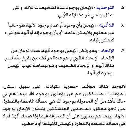
التوحدية
- الإيمان بوجود عدة تشخيصات للإله، والتي
تمثل نواحي فريدة للإله الأولي.
اللاأدرية
- الإيمان بأن وجود أو عدم وجود الألهة هو حالياً
غير معلوم ولايمكن علمه، أو بأن وجود إله أو آلهة هو شيء
لايمكن إثباته.
الإلحاد
- وهو رفض الإيمان بوجود ألهة. هناك نوعان من
الإلحاد: الإلحاد القوي و هو عادة موقف من يقول بأنه ليس
هناك آلهة. و الإلحاد الضعيف و هو ببساطة غياب الإيمان
بوجود أي آلهة.
لاتوجد هناك مواقف حصرية متبادلة. على سبيل المثال،
المؤمنين المتشككين هم من يؤمنون بوجود الله بينما هم في
حالة تأكد من أن المعرفة بوجود الله هي مسألة غامضة بالفطرة.
على نحو مماثل، الملحدين المتشككين ينبذون الإيمان بوجود
الألهة، بينما هم يصرون على أن المعرفة فيما إذا هنالك آلهة أم لا
هي مسألة غامضة بالفطرة ولايمكن تأكيدها أو دحضها.