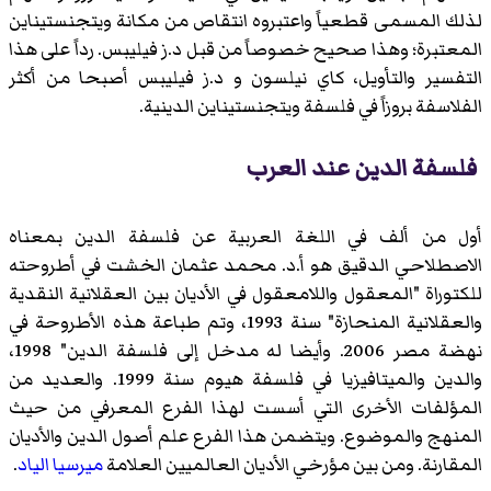
لذلك المسمى قطعياً واعتبروه انتقاص من مكانة ويتجنستيناين
المعتبرة؛ وهذا صحيح خصوصاً من قبل د.ز فيليبس. رداً على هذا
التفسير والتأويل، كاي نيلسون و د.ز فيليبس أصبحا من أكثر
الفلاسفة بروزاً في فلسفة ويتجنستيناين الدينية.
فلسفة الدين عند العرب
أول من ألف في اللغة العربية عن فلسفة الدين بمعناه
الاصطلاحي الدقيق هو أ.د. محمد عثمان الخشت في أطروحته
للكتوراة "المعقول واللامعقول في الأديان بين العقلانية النقدية
والعقلانية المنحازة" سنة 1993، وتم طباعة هذه الأطروحة في
نهضة مصر 2006. وأيضا له مدخل إلى فلسفة الدين" 1998،
والدين والميتافيزيا في فلسفة هيوم سنة 1999. والعديد من
المؤلفات الأخرى التي أسست لهذا الفرع المعرفي من حيث
المنهج والموضوع. ويتضمن هذا الفرع علم أصول الدين والأديان
المقارنة. ومن بين مؤرخي الأديان العالميين العلامة
ميرسيا الياد
.