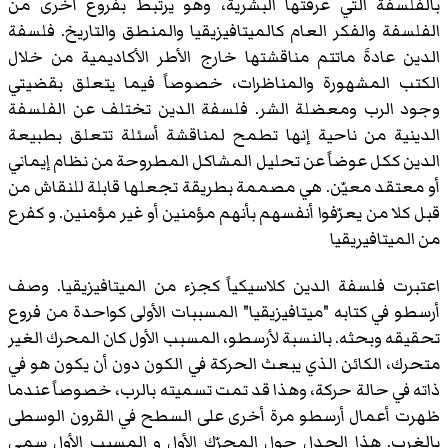
بالفلسفة التي عرفتها البشرية، وهو يرتبط بفروع أخرى من
الفلسفة والفكر العام كالميتافيزيقيا والمنطق والتاريخ. فلسفة
الدين عادةَ ماتتم مناقشتها خارج الأطر الأكاديمية من خلال
الكتب المشهورة والمناظرات، خصوصاً فيما يتعلق بقضيتي
وجود الرب ومعضلة الشر. فلسفة الدين تختلف عن الفلسفة
الدينية من ناحية إنها تطمح لمناقشة أسئلة تتعلق بطبيعة
الدين ككل عوضاً عن تحليل المشاكل المطروحة من نظام إيماني
أو معتقد معيّن. هي مصممة بطريقة تجعلها قابلة للنقاش من
قبل كلا من يعرّفوا أنفسهم بأنهم مؤمنين أو غير مؤمنين. و كفرع
من الميتافيريقيا
اعتبرت فلسفة الدين كلاسيكياً كجزء من الميتافيزيقيا. وصف
أرسطو في كتابه "ميتافيزيقيا" المسببات الأولى كواحدة من فروع
تحقيقه وبحثه. بالنسبة لأرسطو، المسبب الأول كان المحرك الغير
متحرك، الكائن الذي يبعث الحركة في الكون دون أن يكون هو في
ذاته في حالة حركة، وهذا قد تمت تسميته بالرب، خصوصاً عندما
ظهرت أعمال أرسطو مرة أخرى على السطح في القرون الوسطى
بالغرب. هذا الجدل حول المحرّك الأول و المسبب الأول سمي