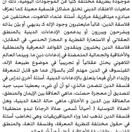
موجودة بطريقة مختلفة كلياً عن الموجودات اليومية، ذلك أن
ماهيات الاعتقاد الديني تخلق مشاكل فلسفية معينة كما تعرّف
مباديء ميتافيزيقة مركزية. أسئلة علماء اللاهوت، مختلفين عن
فلاسفة الدين، غالباً مايعتبرون وجود الإله كـ بديهي أو بيّن بذاته
ويشرحون ويبررون أو يدعمون الإدعاءات الدينية بالمنطق
العقلاني أو الاستعارة الفطرية و المجاز الحدسي. في المقابل،
فلاسفة الدين يختبرون وينقدون القواعد المعرفية والمنطقية
والأخلاقية والجمالية المتمضنة في إدعاءات دينٍ ما. وبينما العالم
اللاهوتي يحلل عقلانياً أو تجريبياً في موضوع طبيعة الإله،
الفيلسوف في الدين مهتم أكثر بالسؤال عما هو قابل للمعرفة
ولإبداء الرأي فيما يتعلق بالإدعاءات الدينية. أسئلة أخرى تدرّس في
فلسفة الدين تتضمن مالذي، لو أن أي شيء، يعطينا سبب جيد
لتصديق أن معجزة حصلت، ماهي العلاقة بين الإيمان والمنطق،
مالعلاقة بين الدين و الأخلاق، ماهي حالة اللغة الدينية، وهل
الصلاة التوسلية ( أحياناً تُسمى صلاة الرجاء) تبدو منطقية؟
فلسفة الدين تذهب لما وراء الميتافيزيقيات وهي تخاطب أسئلة
في حقول مختلفة كنظرية المعرفة، وفلسفة اللغة، والمنطق
الفلسفي، والفلسفة الأخلاقية. أنظر أيضاً رأي العالم.