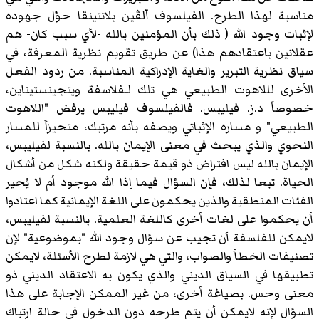
مناسبة لهذا الطرح. الفيلسوف آلڤين بلانتينقا حوّل جهوده
لإثبات وجود الله ( ذلك بأن المؤمنين بالله -لأي سبب كان- هم
عقلانين باعتقادهم هذا) عن طريق تقويم نظرية المعرفة، في
سياق نظرية التبرير والغاية الإدراكية المناسبة. من ردود الفعل
الأخرى لللاهوت الطبيعي هي تلك لـفلاسفة ويتجينستيناين،
خصوصاً د.ز. فيليبس. فالفيلسوف فيليبس يرفض "اللاهوت
الطبيعي" و مساره الإثباتي ويصفه بأنه مرتبك، متحيزاً للمسار
النحوي والذي يبحث في معنى الإيمان بالله. بالنسبة لفيليبس،
الإيمان بالله ليس افتراض ذو قيمة حقيقة ولكنه شكل من أشكال
الحياة. تبعا لذلك، فإن السؤال فيما إذا الله موجود أم لا يُحير
الفئات المنطقية والذين يحكمون على اللغة الإيمانية كما اعتادوا
أن يحكموا على لغات أخرى كاللغة العلمية. بالنسبة لفيليبس،
لايمكن للفلسفة أن تجيب عن سؤال وجود الله "بموضوعية" لإن
تصنيفات الخطأ والصواب، والتي هي لازمة لطرح الأسئلة، لايمكن
تطبيقها في السياق الديني والذي يكون به الاعتقاد الديني ذو
معنى وحس. بصياغة أخرى، من غير الممكن الإجابة على هذا
السؤال لإنه لايمكن أن يتم طرحه دون الدخول في حالة ارتباك