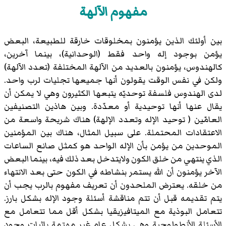
مفهوم الآلهة
بين أولئك الذين يؤمنون بمخلوقات خارقة للطبيعة، البعض
يؤمن بوجود إله واحد فقط (الوحدانية)، بينما آخرين،
كالهندوس، يؤمنون بالعديد من الآلهة المختلفة (تعدد الآلهة)
ولكن في نفس الوقت يقولون أنها جميعها تجليات لرب واحد.
لدى الهندوس فلسفة توحديّه يتبعها الكثيرون وهي لا يمكن أن
يقال عنها أنها توحيدية أو معدّدة. وبين هاذين التصنيفين
العامّين ( توحيد الإله وتعدد الإلهة) هناك شريحة واسعة من
الاعتقادات المحتملة. على سبيل المثال، هناك بين المؤمنين
الموحدين من يؤمن بأن الإله الواحد هو كمثل صانع الساعات
الذي ينتهي من خلق الكون ولايتدخل بعد ذلك فيه، بينما البعض
الآخر يؤمنون أن الله يستمر بنشاطه في الكون حتى بعد الانتهاء
من خلقه. يعترض الملحدون أن تعريف مفهوم بالرب يجب أن
يتم تقديمه قبل أن تتم مناقشة أسئلة وجود الإله بشكل بارز.
تتعامل البوذية مع الميتافيزيقيا بشكل أقل مما تتعامل مع
الأسئلة الأنطولوجية وهي بشكل عام غير مهتمة بإثبات وجود