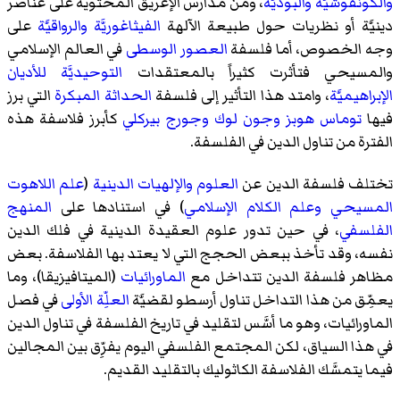
والكونفوشيَّة
والبوذيَّة
، ومن مدارس الإغريق المحتوية على عناصر
دينيَّة أو نظريات حول طبيعة الآلهة
الفيثاغوريَّة
والرواقيَّة
على
وجه الخصوص، أما فلسفة
العصور الوسطى
في العالم الإسلامي
والمسيحي فتأثرت كثيراً بالمعتقدات
التوحيديَّة
للأديان
الإبراهيميَّة
، وامتد هذا التأثير إلى فلسفة
الحداثة المبكرة
التي برز
فيها
توماس هوبز
وجون لوك
وجورج بيركلي
كأبرز فلاسفة هذه
الفترة من تناول الدين في الفلسفة.
تختلف فلسفة الدين عن
العلوم والإلهيات الدينية
(
علم اللاهوت
المسيحي
وعلم الكلام الإسلامي
) في استنادها على
المنهج
الفلسفي
، في حين تدور علوم العقيدة الدينية في فلك الدين
نفسه، وقد تأخذ ببعض الحجج التي لا يعتد بها الفلاسفة. بعض
مظاهر فلسفة الدين تتداخل مع
الماورائيات
(الميتافيزيقا)، وما
يعمِّق من هذا التداخل تناول أرسطو لقضيَّة
العلِّة الأولى
في فصل
الماورائيات، وهو ما أسَّس لتقليد في تاريخ الفلسفة في تناول الدين
في هذا السياق، لكن المجتمع الفلسفي اليوم يفرِّق بين المجالين
فيما يتمسَّك الفلاسفة الكاثوليك بالتقليد القديم.