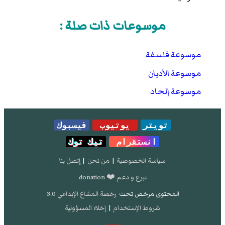
موسوعات ذات صلة :
موسوعة فلسفة
موسوعة الأديان
موسوعة إلحاد
تويتر
يوتيوب
فيسبوك
انستقرام
تيك توك
سياسة الخصوصية
|
من نحن
|
إتصل بنا
تبرع و دعم ❤️ donation
المحتوى مرخص تحت
رخصة المشاع الإبداعي 3.0
شروط الإستخدام
|
إخلاء المسؤولية