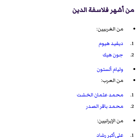
من أشهر فلاسفة الدين
من الغربيين:
ديفيد هيوم
جون هيك
وليام ألستون
من العرب:
محمد عثمان الخشت
محمد باقر الصدر
من الإيرانيين:
علي‌أكبر رشاد