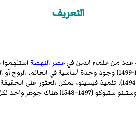
التعريف
 عدد من علماء الدين في
عصر النهضة
استلهموا م
المثل. ناقش مارسيليو فيسينو (1433-1499) وجود وحدة أساسية في الع
لجيوفاني بيكو ديلا ميراندولا (1463-1494)، تلميذ فيسينو، يمكن الع
منها فقط (الروح أو الحب). وفقًا لأغوستينو س