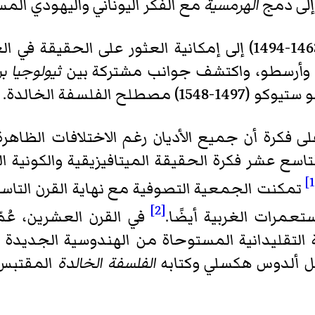
الهرمسية
مع الفكر اليوناني واليهودي الم
أشار جيوفاني بيكو ديلا ميراندولا (1463-1494) إلى إمكانية العث
ون وأرسطو، واكتشف جوانب مشتركة بين
ثيولوجيا ب
ح الفلسفة الخالدة.
لى فكرة أن جميع الأديان رغم الاختلافات الظاهر
التاسع عشر فكرة الحقيقة الميتافيزيقية والكونية
تمكنت الجمعية التصوفية مع نهاية القرن التاس
[2]
تعمرات الغربية أيضًا.
في القرن العشرين، عُم
ة التقليدانية المستوحاة من الهندوسية الجديدة
بل ألدوس هكسلي وكتابه
الفلسفة الخالدة
المقتبس