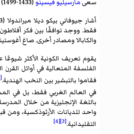
سعى
مارسيليو فيسينو
(1433-1499) إلى دمج
فقط. ووجد توافقًا بين فكر أفلاط
والكابالا ومصادر أخرى. صاغ أغوستينو ستيوكو (1497-1548) مصطل
يقوم تعريف الكونية الأكثر شيوعًا ع
الفلسفة المتعالية في أوائل القرن 
[1]
فقاموا بالتبشير بين النخب الهندية.
في العالم الغربي فقط، بل في المس
باللغة الإنجليزية من خلال المدرس
واحد للديانات الأرثوذكسية، ومن ق
[4]
[3]
التقليدانية.