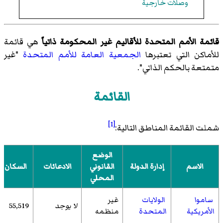
وصلات خارجية
قائمة الأمم المتحدة للأقاليم غير المحكومة ذاتياً
هي قائمة
للأماكن التي تعتبرها
الجمعية العامة للأمم المتحدة
"غير
متمتعة بالحكم الذاتي".
القائمة
[1]
شملت القائمة المناطق التالية:
الوضع
الاسم
إدارة الدولة
القانوني
الادعائات
السكان
المحلي
ساموا
الولايات
غير
لا يوجد
55,519
الأمريكية
المتحدة
منظمه