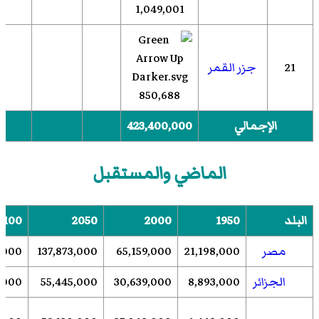
1,049,001
21
جزر القمر
850,688
الإجمالي
423,400,000
الماضي والمستقبل
البلد
1950
2000
2050
2100
مصر
21,198,000
65,159,000
137,873,000
,000
الجزائر
8,893,000
30,639,000
55,445,000
,000