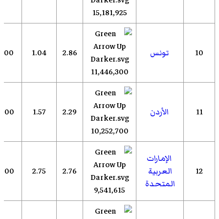
15,181,925
10
تونس
2.86
1.04
,000
11,446,300
11
الأردن
2.29
1.57
,000
10,252,700
الإمارات
12
العربية
2.76
2.75
,000
المتحدة
9,541,615