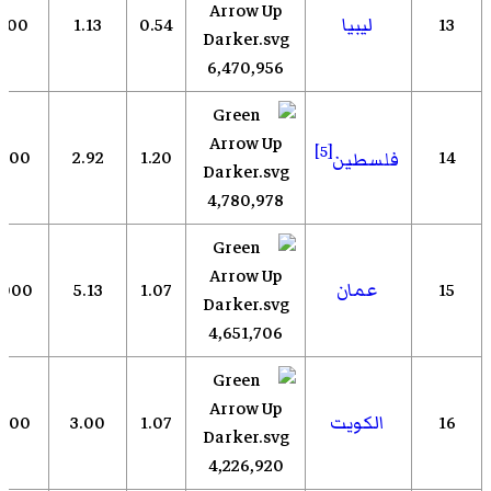
13
ليبيا
0.54
1.13
000
6,470,956
[5]
,000
2.92
1.20
14
فلسطين
4,780,978
15
عمان
1.07
5.13
,000
4,651,706
16
الكويت
1.07
3.00
,000
4,226,920