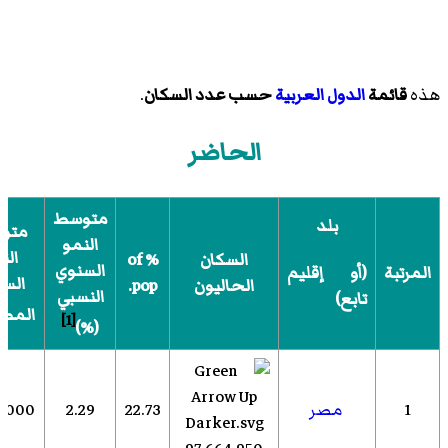
هذه
قائمة
الدول العربية
حسب عدد السكان
.
الحاضر
متوسط
بلد
متو
النمو
الن
السكان
% of
السنوي
المرتبة
(أو إقليم
الس
الحاليون
pop.
النسبي
تابع)
المط
[1]
(%)
1
مصر
22.73
2.29
1,000