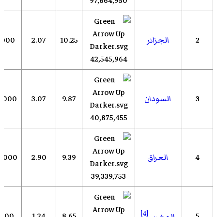
97,664,950
2
الجزائر
10.25
2.07
,000
42,545,964
3
السودان
9.87
3.07
6,000
40,875,455
4
العراق
9.39
2.90
0,000
39,339,753
[4]
,000
1.24
8.65
5