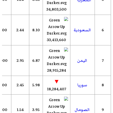
المغرب
34,803,500
6
السعودية
8.10
2.44
,000
33,413,660
7
اليمن
6.87
2.95
,000
28,915,284
▼
8
سوريا
5.98
2.45
,000
18,284,407
9
الصومال
3.95
1.54
,000