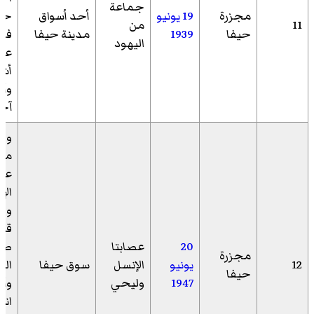
جماعة
مجزرة
19 يونيو
أحد أسواق
حيف
11
من
حيفا
1939
مدينة حيفا
فاُ
اليهود
أش
آخ
وضع
من
عص
الإ
ول
قنب
20
عصابتا
صن
مجزرة
12
يونيو
الإنسل
سوق حيفا
الخ
حيفا
1947
وليحي
وأد
انف