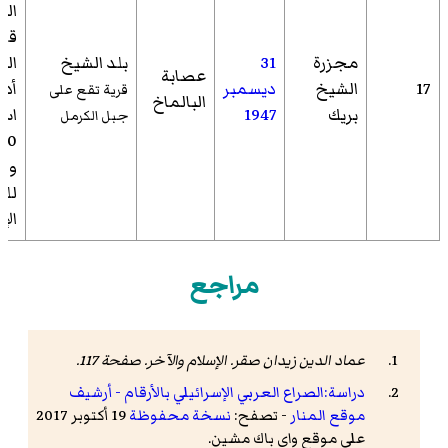
الب
قري
مجزرة
31
بلد الشيخ
الش
عصابة
17
الشيخ
ديسمبر
أدى
قرية تقع على
البالماخ
بريك
1947
اس
جبل الكرمل
وفق
للم
الإ
مراجع
عماد الدين زيدان صقر.
الإسلام والآخر
. صفحة 117.
دراسة:الصراع العربي الإسرائيلي بالأرقام - أرشيف
موقع المنار
- تصفح:
نسخة محفوظة
19 أكتوبر 2017
على موقع واي باك مشين.