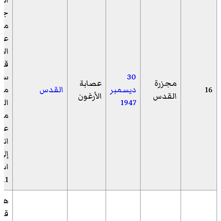
جم
من 
عص
الأ
قنب
30
سيا
مجزرة
عصابة
16
ديسمبر
القدس
مسر
القدس
الأرغون
1947
ال
مما
عن
انف
إلى
اس
11 عربيًا
ها
قوة