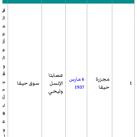
في
ال
من
ألق
عص
الإ
ول
قنب
عصابتا
مجزرة
6 مارس
سو
1
الإنسل
سوق حيفا
حيفا
1937
حيف
وليحي
أدى
اس
8
عربي