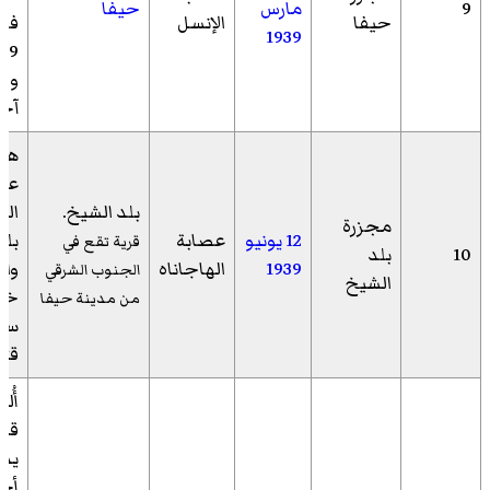
9
مارس
حيفا
حيفا
الإنسل
فاُ
1939
آخر
ها
عص
بلد الشيخ.
اله
مجزرة
12 يونيو
عصابة
بلد
قرية تقع في
10
بلد
1939
الهاجاناه
وا
الجنوب الشرقي
الشيخ
خم
من مدينة حيفا
سكا
قتل
أُل
قنب
يدو
أحد