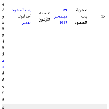
مجزرة
29
باب العمود
آخر
عصابة
15
باب
ديسمبر
وقد
أحد أبواب
الأرغون
العمود
1947
تلك
القدس
الع
الك
أخر
الي
أي 
دي
947
أدى
اس
عربي
وبر
أل