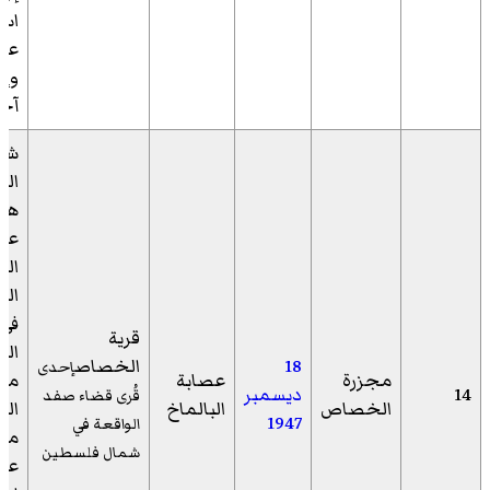
عر
آخر
شن
الب
هجو
على
ال
الت
في 
قرية
الش
18
الخصاص
إحدى
مجزرة
عصابة
من
14
ديسمبر
قُرى قضاء صفد
الخصاص
البالماخ
الح
1947
الواقعة في
مما
شمال فلسطين
عن